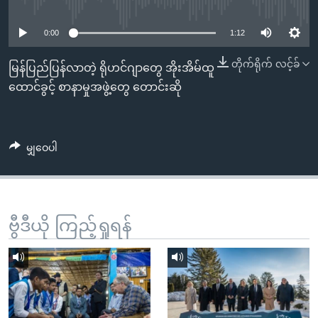
No media source currently available
အ
သုတပဒေသာ အင်္ဂလိပ်စာ
ညွန်း
Learning English
0:00
1:12
စာမျက်နှာ
သို့
ဗွီအိုအေ လူမှုကွန်ယက်များ
တိုက်ရိုက် လင့်ခ်
မြန်ပြည်ပြန်လာတဲ့ ရိုဟင်ဂျာတွေ အိုးအိမ်ထူ
ကျော်
ထောင်ခွင့် စာနာမှုအဖွဲ့တွေ တောင်းဆို
ကြည့်
ရန်
ဘာသာစကားများ
ရှာဖွေ
မျှဝေပါ
ရန်
နေရာ
သို့
ကျော်
ဗွီဒီယို ကြည့်ရှုရန်
ရန်