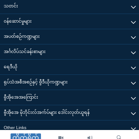
သတင်း
၀န်ဆောင်မှုများ
အပတ်စဉ်ကဏ္ဍများ
အင်္ဂလိပ်သင်ခန်းစာများ
ရေဒီယို
ရုပ်သံအစီအစဉ်နှင့် ဗွီဒီယိုကဏ္ဍများ
ဗွီအိုအေအကြောင်း
ဗွီအိုအေ မိုဘိုင်းလ်အက်ပ်များ ဒေါင်းလုတ်ယူရန်
Other Links
တိုက်ရိုက်