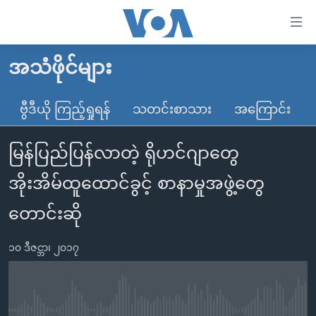
သုံး
ရ
လွယ်ကူ
အသံဖိုင်များ
မူလစာမျက်နှာ
စေ
မြန်မာ
ဗွီဒီယို ကြည့်ရှုရန်
သတင်းစာသား
အကြောင်း
သည့်
ကမ္ဘာ့သတင်းများ
Link
မြန်ပြည်ပြန်လာတဲ့ ရိုဟင်ဂျာတွေ
ဗွီဒီယို
နိုင်ငံတကာ
များ
သတင်းလွတ်လပ်ခွင့်
အမေရိကန်
အိုးအိမ်ထူထောင်ခွင့် စာနာမှုအဖွဲ့တွေ
ပင်မ
ရပ်ဝန်းတခု လမ်းတခု အလွန်
တရုတ်
အကြောင်းအရာ
တောင်းဆို
သို့
အင်္ဂလိပ်စာလေ့လာမယ်
အစ္စရေး-ပါလက်စတိုင်း
ကျော်
၁၀ ဒီဇင္ဘာ၊ ၂၀၁၇
အပတ်စဉ်ကဏ္ဍများ
အမေရိကန်သုံးအီဒီယံ
ကြည့်
ရေဒီယိုနှင့်ရုပ်သံ အချက်အလက်များ
မကြေးမုံရဲ့ အင်္ဂလိပ်စာ
ရေဒီယို
ရန်
ပင်မ
ရေဒီယို/တီဗွီအစီအစဉ်
ရုပ်ရှင်ထဲက အင်္ဂလိပ်စာ
တီဗွီ