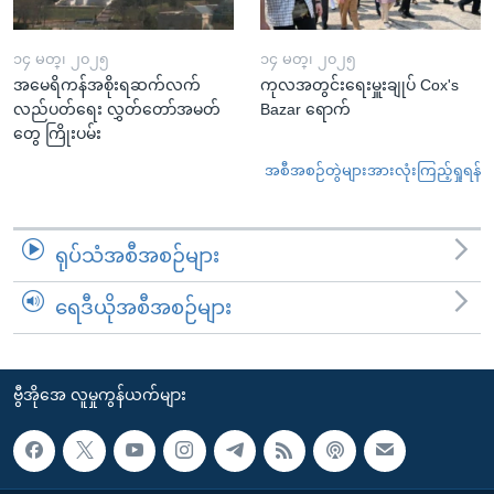
၁၄ မတ္၊ ၂၀၂၅
၁၄ မတ္၊ ၂၀၂၅
အမေရိကန်အစိုးရဆက်လက်
ကုလအတွင်းရေးမှူးချုပ် Cox's
လည်ပတ်ရေး လွှတ်တော်အမတ်
Bazar ရောက်
တွေ ကြိုးပမ်း
အစီအစဉ်တွဲများအားလုံးကြည့်ရှုရန်
ရုပ်သံအစီအစဉ်များ
ရေဒီယိုအစီအစဉ်များ
ဗွီအိုအေ လူမှုကွန်ယက်များ