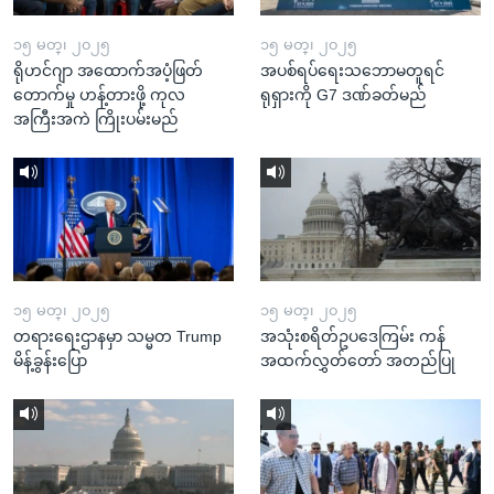
၁၅ မတ္၊ ၂၀၂၅
၁၅ မတ္၊ ၂၀၂၅
ရိုဟင်ဂျာ အထောက်အပံ့ဖြတ်
အပစ်ရပ်ရေးသဘောမတူရင်
တောက်မှု ဟန့်တားဖို့ ကုလ
ရုရှားကို G7 ဒဏ်ခတ်မည်
အကြီးအကဲ ကြိုးပမ်းမည်
၁၅ မတ္၊ ၂၀၂၅
၁၅ မတ္၊ ၂၀၂၅
တရားရေးဌာနမှာ သမ္မတ Trump
အသုံးစရိတ်ဥပဒေကြမ်း ကန်
မိန့်ခွန်းပြော
အထက်လွှတ်တော် အတည်ပြု