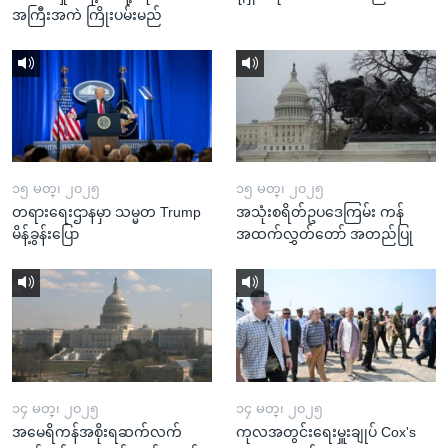
အကြီးအကဲ ကြိုးပမ်းမည်
၁၅ မတ္၊ ၂၀၂၅
၁၅ မတ္၊ ၂၀၂၅
တရားရေးဌာနမှာ သမ္မတ Trump
အသုံးစရိတ်ဥပဒေကြမ်း ကန်
မိန့်ခွန်းပြော
အထက်လွှတ်တော် အတည်ပြု
၁၄ မတ္၊ ၂၀၂၅
၁၄ မတ္၊ ၂၀၂၅
အမေရိကန်အစိုးရဆက်လက်
ကုလအတွင်းရေးမှူးချုပ် Cox's