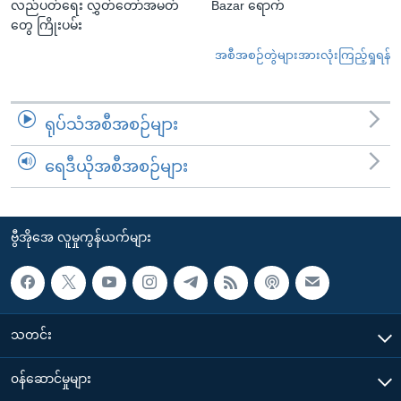
လည်ပတ်ရေး လွှတ်တော်အမတ်
Bazar ရောက်
တွေ ကြိုးပမ်း
အစီအစဉ်တွဲများအားလုံးကြည့်ရှုရန်
ရုပ်သံအစီအစဉ်များ
ရေဒီယိုအစီအစဉ်များ
ဗွီအိုအေ လူမှုကွန်ယက်များ
သတင်း
၀န်ဆောင်မှုများ