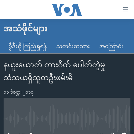
သုံး
ရ
လွယ်ကူ
အသံဖိုင်များ
မူလစာမျက်နှာ
စေ
မြန်မာ
ဗွီဒီယို ကြည့်ရှုရန်
သတင်းစာသား
အကြောင်း
သည့်
ကမ္ဘာ့သတင်းများ
Link
နယူးယောက် ကားဂိတ် ပေါက်ကွဲမှု
ဗွီဒီယို
နိုင်ငံတကာ
များ
သတင်းလွတ်လပ်ခွင့်
အမေရိကန်
သံသယရှိသူတဦးဖမ်းမိ
ပင်မ
ရပ်ဝန်းတခု လမ်းတခု အလွန်
တရုတ်
အကြောင်းအရာ
၁၁ ဒီဇင္ဘာ၊ ၂၀၁၇
သို့
အင်္ဂလိပ်စာလေ့လာမယ်
အစ္စရေး-ပါလက်စတိုင်း
ကျော်
အပတ်စဉ်ကဏ္ဍများ
အမေရိကန်သုံးအီဒီယံ
ကြည့်
ရေဒီယိုနှင့်ရုပ်သံ အချက်အလက်များ
မကြေးမုံရဲ့ အင်္ဂလိပ်စာ
ရေဒီယို
ရန်
No media source currently available
ပင်မ
ရေဒီယို/တီဗွီအစီအစဉ်
ရုပ်ရှင်ထဲက အင်္ဂလိပ်စာ
တီဗွီ