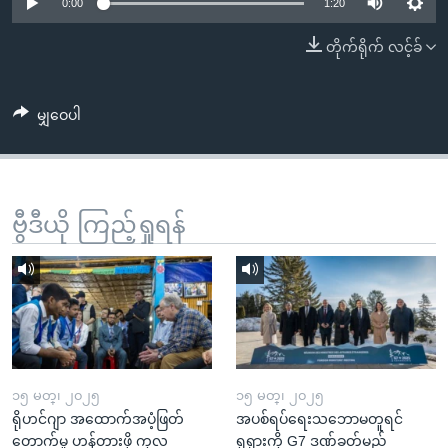
အ
0:00
1:20
သုတပဒေသာ အင်္ဂလိပ်စာ
ညွန်း
Learning English
တိုက်ရိုက် လင့်ခ်
စာမျက်နှာ
သို့
ဗွီအိုအေ လူမှုကွန်ယက်များ
ကျော်
မျှဝေပါ
ကြည့်
ရန်
ဘာသာစကားများ
ရှာဖွေ
ဗွီဒီယို ကြည့်ရှုရန်
ရန်
နေရာ
သို့
ကျော်
ရန်
၁၅ မတ္၊ ၂၀၂၅
၁၅ မတ္၊ ၂၀၂၅
ရိုဟင်ဂျာ အထောက်အပံ့ဖြတ်
အပစ်ရပ်ရေးသဘောမတူရင်
တောက်မှု ဟန့်တားဖို့ ကုလ
ရုရှားကို G7 ဒဏ်ခတ်မည်