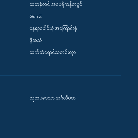
သုတစုံလင် အမေရိကန်တခွင်
Gen Z
နေရာပေါင်းစုံ အကြောင်းစုံ
ဒို့အသံ
သက်တံရောင်သတင်းလွှာ
သုတပဒေသာ အင်္ဂလိပ်စာ