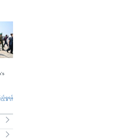
x's
်ရှုရန်