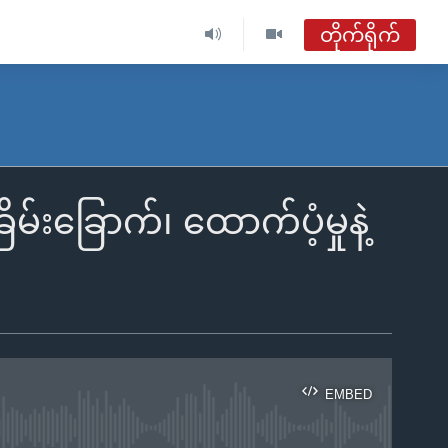
တိုက်ရိုက်
ဗွီအိုအေ မြန်မာညချမ်း
တိုက်ရိုက်ထုတ်လွှင့်မှု
အစီအစဉ်များ
မ်းခြောက်၊ ထောက်ပံ့မှုနဲ့
ဗွီအိုအေ မြန်မာညချမ်း
ရေဒီယိုတိုက်ရိုက်နားဆင်ရန်
EMBED
ble