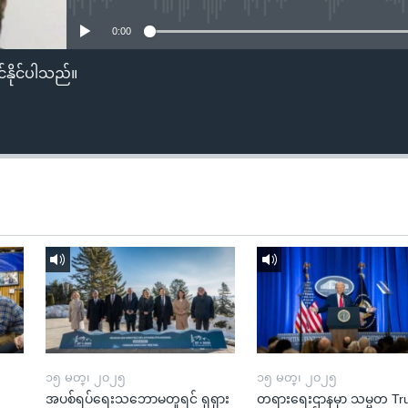
0:00
်နိုင်ပါသည်။
၁၅ မတ္၊ ၂၀၂၅
၁၅ မတ္၊ ၂၀၂၅
အပစ်ရပ်ရေးသဘောမတူရင် ရုရှား
တရားရေးဌာနမှာ သမ္မတ T