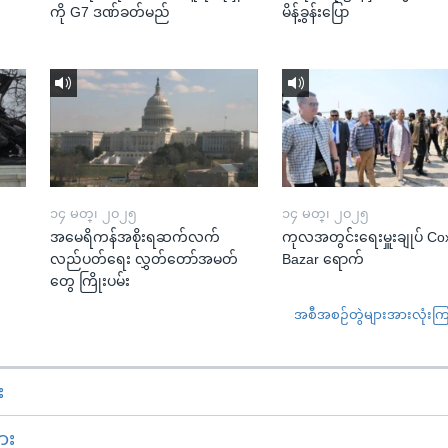
ကို G7 ဒဏ်ခတ်မည်
မိန့်ခွန်းပြော
၁၄ မတ္၊ ၂၀၂၅
၁၄ မတ္၊ ၂၀၂၅
အမေရိကန်အစိုးရဆက်လက်
ကုလအတွင်းရေးမှူးချုပ် Co
လည်ပတ်ရေး လွှတ်တော်အမတ်
Bazar ရောက်
တွေ ကြိုးပမ်း
အစီအစဉ်တွဲများအားလုံးကြည့
း
ား