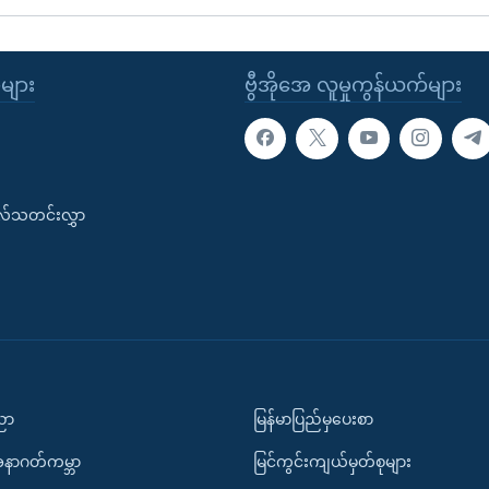
ုများ
ဗွီအိုအေ လူမှုကွန်ယက်များ
းလ်သတင်းလွှာ
ပညာ
မြန်မာပြည်မှပေးစာ
အနာဂတ်ကမ္ဘာ
မြင်ကွင်းကျယ်မှတ်စုများ