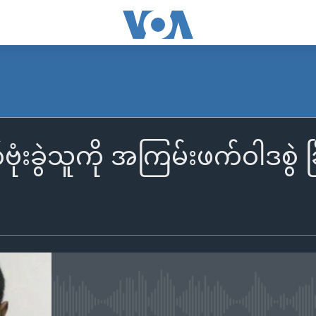
းခွဲသူကို အကြမ်းဖက်ဝါဒစွဲ ခြိ
No media source currently availa