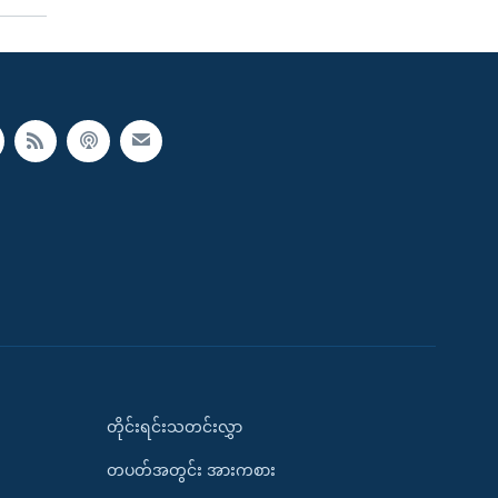
တိုင်းရင်းသတင်းလွှာ
တပတ်အတွင်း အားကစား