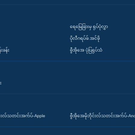
ရေမြေခြားမှ ရုပ်ပုံလွှာ
ပိုလီဂရပ်ဖ်.အင်ဖို
်းခန်း
ဗွီအိုအေ ပုံပြရုပ်သံ
း
ိုင်းလ်သတင်းအက်ပ်-Apple
ဗွီအိုအေမိုဘိုင်းလ်သတင်းအက်ပ်-An