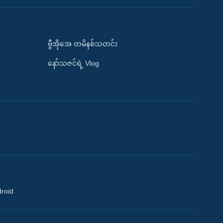
ဗွီအိုအေ တမိနစ်သတင်း
နော်သဇင်ရဲ့ Vlog
droid