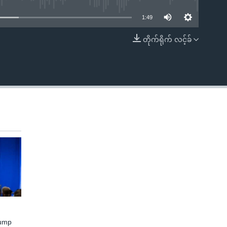
1:49
တိုက်ရိုက် လင့်ခ်
EMBED
rump