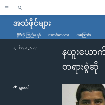
သုံး
ရ
ရှာဖွေ
လွယ်ကူ
မူလစာမျက်နှာ
အသံဖိုင်များ
ရ
စေ
မြန်မာ
လာ
ဗွီဒီယို ကြည့်ရှုရန်
သတင်းစာသား
အကြောင်း
သည့်
ဒ်
ကမ္ဘာ့သတင်းများ
Link
ဗွီဒီယို
နိုင်ငံတကာ
၁၂ ဒီဇင္ဘာ၊ ၂၀၁၇
နယူးယောက်ဗုံ
များ
သတင်းလွတ်လပ်ခွင့်
အမေရိကန်
ပင်မ
ရပ်ဝန်းတခု လမ်းတခု အလွန်
တရုတ်
တရားစွဲဆို
အကြောင်းအရာ
အင်္ဂလိပ်စာလေ့လာမယ်
အစ္စရေး-ပါလက်စတိုင်း
သို့
အပတ်စဉ်ကဏ္ဍများ
အမေရိကန်သုံးအီဒီယံ
ကျော်
ကြည့်
မျှဝေပါ
ရေဒီယိုနှင့်ရုပ်သံ အချက်အလက်များ
မကြေးမုံရဲ့ အင်္ဂလိပ်စာ
ရေဒီယို
ရန်
ရေဒီယို/တီဗွီအစီအစဉ်
ရုပ်ရှင်ထဲက အင်္ဂလိပ်စာ
တီဗွီ
ပင်မ