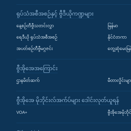
ရုပ်သံအစီအစဉ်နှင့် ဗွီဒီယိုကဏ္ဍများ
နေ့စဉ်တီဗွီသတင်းလွှာ
မြန်မာ
ရေဒီယို ရုပ်သံအစီအစဉ်
နိုင်ငံတကာ
အပတ်စဉ်တီဗွီမဂ္ဂဇင်း
တွေ့ဆုံမေးမြန
ဗွီအိုအေအကြောင်း
ဌာနမိတ်ဆက်
မီတာလှိုင်းမျာ
ဗွီအိုအေ မိုဘိုင်းလ်အက်ပ်များ ဒေါင်းလုတ်ယူရန်
Learning English
VOA+
ဗွီအိုအေမိုဘ
ဗွီအိုအေ လူမှုကွန်ယက်များ