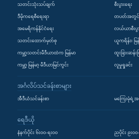
သတင်းသုံးသပ်ချက်
စီးပွားရေး
ဒီမိုကရေစီရေးရာ
တပတ်အတွင်
အမေရိကန်နိုင်ငံရေး
လယ်ယာစီးပွ
သတင်းထောက်မှတ်စု
ယူကရိန်း၊ မြန
ကမ္ဘာ့သတင်းမီဒီယာထဲက မြန်မာ
ထူးခြားဆန်း
ကမ္ဘာ့ မြန်မာ့ မီဒီယာမြင်ကွင်း
လူမှုရှုခင်း
အင်္ဂလိပ်သင်ခန်းစာများ
အီဒီယံသင်ခန်းစာ
မကြေးမုံရဲ့အင
ရေဒီယို
နံနက်ပိုင်း ၆း၀၀-ရး၀၀
ညပိုင်း ၉း၀