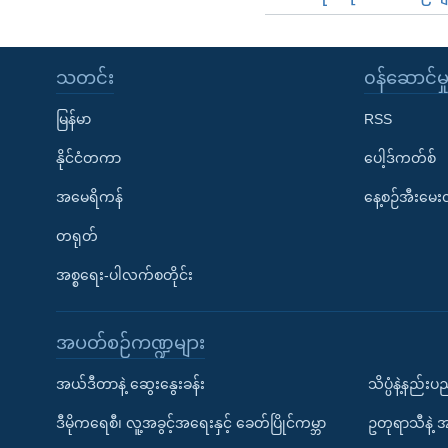
သတင်း
၀န်ဆောင်မှ
မြန်မာ
RSS
နိုင်ငံတကာ
ပေါ့ဒ်ကတ်စ်
အမေရိကန်
နေ့စဉ်အီးမေ
တရုတ်
အစ္စရေး-ပါလက်စတိုင်း
အပတ်စဉ်ကဏ္ဍများ
အယ်ဒီတာနဲ့ ဆွေးနွေးခန်း
သိပ္ပံနဲ့နည်း
ဒီမိုကရေစီ၊ လူ့အခွင့်အရေးနှင့် ခေတ်ပြိုင်ကမ္ဘာ
ဥတုရာသီနဲ့ 