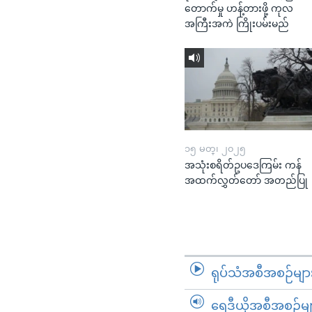
တောက်မှု ဟန့်တားဖို့ ကုလ
အကြီးအကဲ ကြိုးပမ်းမည်
၁၅ မတ္၊ ၂၀၂၅
အသုံးစရိတ်ဥပဒေကြမ်း ကန်
အထက်လွှတ်တော် အတည်ပြု
ရုပ်သံအစီအစဉ်မျာ
ရေဒီယိုအစီအစဉ်မျ