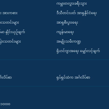
ကမ္ဘာတလွှားခရီးသွား
း အားကစား
ဒီသီတင်းပတ် အာရှနိုင်ငံရေး
ားသတင်းများ
အာရှစီးပွားရေး
်မာ နှိုင်းယှဉ်ချက်
ကျန်းမာရေး
ပြားသတင်းများ
အမျိုးသမီးကဏ္ဍ
ရိုဟင်ဂျာအရေး မျှော်လင့်ချက်
်္ဂလိပ်စာ
ရုပ်ရှင်ထဲက အင်္ဂလိပ်စာ
၀-၁၀း၀၀