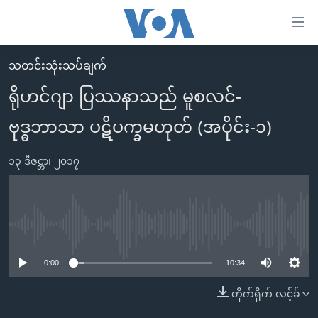
သုံး
ရ
လွယ်ကူ
သတင်းသုံးသပ်ချက်
မူလစာမျက်နှာ
စေ
ရိုဟင်ဂျာ ပြဿနာသည် မူစလင်-
မြန်မာ
သည့်
ဗုဒ္ဓဘာသာ ပဋိပက္ခမဟုတ် (အပိုင်း-၁)
ကမ္ဘာ့သတင်းများ
Link
ဗွီဒီယို
နိုင်ငံတကာ
များ
၁၃ ဒီဇင္ဘာ၊ ၂၀၁၇
သတင်းလွတ်လပ်ခွင့်
အမေရိကန်
ပင်မ
ရပ်ဝန်းတခု လမ်းတခု အလွန်
တရုတ်
အကြောင်းအရာ
သို့
အင်္ဂလိပ်စာလေ့လာမယ်
အစ္စရေး-ပါလက်စတိုင်း
No media source currently available
ကျော်
အပတ်စဉ်ကဏ္ဍများ
အမေရိကန်သုံးအီဒီယံ
ကြည့်
0:00
10:34
ရေဒီယိုနှင့်ရုပ်သံ အချက်အလက်များ
မကြေးမုံရဲ့ အင်္ဂလိပ်စာ
ရေဒီယို
ရန်
တိုက်ရိုက် လင့်ခ်
ပင်မ
ရေဒီယို/တီဗွီအစီအစဉ်
ရုပ်ရှင်ထဲက အင်္ဂလိပ်စာ
တီဗွီ