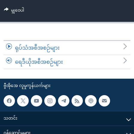
အ
သုတပဒေသာ အင်္ဂလိပ်စာ
ညွန်း
Learning English
မျှဝေပါ
စာမျက်နှာ
သို့
ဗွီအိုအေ လူမှုကွန်ယက်များ
ကျော်
ကြည့်
ရုပ်သံအစီအစဉ်များ
ရန်
ဘာသာစကားများ
ရှာဖွေ
ရေဒီယိုအစီအစဉ်များ
ရန်
နေရာ
သို့
ဗွီအိုအေ လူမှုကွန်ယက်များ
ကျော်
ရန်
သတင်း
၀န်ဆောင်မှုများ