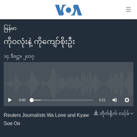
သုံး
ရ
လွယ်ကူ
မြန်မာ
မူလစာမျက်နှာ
စေ
ကိုဝလုံးနဲ့ ကိုကျော်စိုးဦး
မြန်မာ
သည့်
ကမ္ဘာ့သတင်းများ
၁၄ ဒီဇင္ဘာ၊ ၂၀၁၇
Link
ဗွီဒီယို
နိုင်ငံတကာ
များ
သတင်းလွတ်လပ်ခွင့်
အမေရိကန်
ပင်မ
ရပ်ဝန်းတခု လမ်းတခု အလွန်
တရုတ်
No media source currently available
အကြောင်းအရာ
သို့
အင်္ဂလိပ်စာလေ့လာမယ်
အစ္စရေး-ပါလက်စတိုင်း
0:00
5:21
ကျော်
အပတ်စဉ်ကဏ္ဍများ
အမေရိကန်သုံးအီဒီယံ
တိုက်ရိုက် လင့်ခ်
ကြည့်
Reuters Journalists Wa Lone and Kyaw
ရေဒီယိုနှင့်ရုပ်သံ အချက်အလက်များ
မကြေးမုံရဲ့ အင်္ဂလိပ်စာ
ရေဒီယို
ရန်
Soe Oo
ပင်မ
ရေဒီယို/တီဗွီအစီအစဉ်
ရုပ်ရှင်ထဲက အင်္ဂလိပ်စာ
တီဗွီ