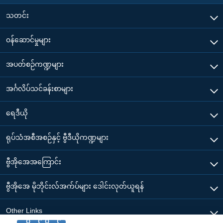
သတင်း
၀န်ဆောင်မှုများ
အပတ်စဉ်ကဏ္ဍများ
အင်္ဂလိပ်သင်ခန်းစာများ
ရေဒီယို
ရုပ်သံအစီအစဉ်နှင့် ဗွီဒီယိုကဏ္ဍများ
ဗွီအိုအေအကြောင်း
ဗွီအိုအေ မိုဘိုင်းလ်အက်ပ်များ ဒေါင်းလုတ်ယူရန်
Other Links