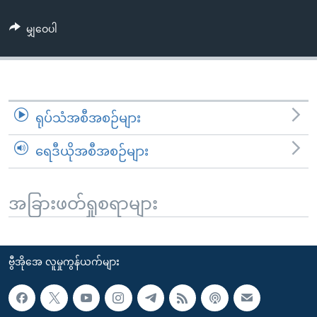
အ
သုတပဒေသာ အင်္ဂလိပ်စာ
ညွန်း
Learning English
မျှဝေပါ
စာမျက်နှာ
သို့
ဗွီအိုအေ လူမှုကွန်ယက်များ
ကျော်
ကြည့်
ရုပ်သံအစီအစဉ်များ
ရန်
ဘာသာစကားများ
ရှာဖွေ
ရေဒီယိုအစီအစဉ်များ
ရန်
နေရာ
သို့
အခြားဖတ်ရှုစရာများ
ကျော်
ရန်
ဗွီအိုအေ လူမှုကွန်ယက်များ