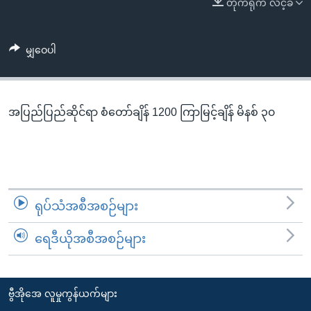
တိုက်ရိုက် လင့်ခ်
အ
သုတပဒေသာ အင်္ဂလိပ်စာ
ညွန်း
Learning English
စာမျက်နှာ
မျှဝေပါ
သို့
ဗွီအိုအေ လူမှုကွန်ယက်များ
ကျော်
ကြည့်
အပြည်ပြည်ဆိုင်ရာ စံတော်ချိန် 1200 ကြာမြင့်ချိန် မိနစ် ၃၀
ရန်
ဘာသာစကားများ
ရှာဖွေ
ရန်
နေရာ
သို့
ရုပ်သံအစီအစဉ်များ
ကျော်
ရန်
ရေဒီယိုအစီအစဉ်များ
ဗွီအိုအေ လူမှုကွန်ယက်များ