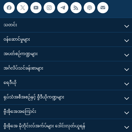
သတင်း
၀န်ဆောင်မှုများ
အပတ်စဉ်ကဏ္ဍများ
အင်္ဂလိပ်သင်ခန်းစာများ
ရေဒီယို
ရုပ်သံအစီအစဉ်နှင့် ဗွီဒီယိုကဏ္ဍများ
ဗွီအိုအေအကြောင်း
ဗွီအိုအေ မိုဘိုင်းလ်အက်ပ်များ ဒေါင်းလုတ်ယူရန်