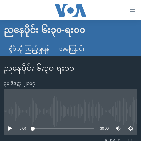
သုံး
ရ
လွယ်ကူ
ညနေပိုင်း ၆း၃၀-ရး၀၀
မူလစာမျက်နှာ
စေ
မြန်မာ
ဗွီဒီယို ကြည့်ရှုရန်
အကြောင်း
သည့်
ကမ္ဘာ့သတင်းများ
Link
ညနေပိုင်း ၆း၃၀-ရး၀၀
ဗွီဒီယို
နိုင်ငံတကာ
များ
သတင်းလွတ်လပ်ခွင့်
အမေရိကန်
ပင်မ
၃၀ ဒီဇင္ဘာ၊ ၂၀၁၇
ရပ်ဝန်းတခု လမ်းတခု အလွန်
တရုတ်
အကြောင်းအရာ
သို့
အင်္ဂလိပ်စာလေ့လာမယ်
အစ္စရေး-ပါလက်စတိုင်း
ကျော်
အပတ်စဉ်ကဏ္ဍများ
အမေရိကန်သုံးအီဒီယံ
No media source currently available
ကြည့်
ရေဒီယိုနှင့်ရုပ်သံ အချက်အလက်များ
မကြေးမုံရဲ့ အင်္ဂလိပ်စာ
ရေဒီယို
ရန်
0:00
30:00
ပင်မ
ရေဒီယို/တီဗွီအစီအစဉ်
ရုပ်ရှင်ထဲက အင်္ဂလိပ်စာ
တီဗွီ