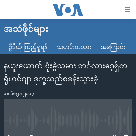
သုံး
ရ
လွယ်ကူ
အသံဖိုင်များ
မူလစာမျက်နှာ
စေ
မြန်မာ
ဗွီဒီယို ကြည့်ရှုရန်
သတင်းစာသား
အကြောင်း
သည့်
ကမ္ဘာ့သတင်းများ
Link
နယူးယောက် ဗုံးခွဲသမား ဘင်္ဂလားဒေ့ရှ်က
ဗွီဒီယို
နိုင်ငံတကာ
များ
သတင်းလွတ်လပ်ခွင့်
အမေရိကန်
ရိုဟင်ဂျာ ဒုက္ခသည်စခန်းသွားခဲ့
ပင်မ
ရပ်ဝန်းတခု လမ်းတခု အလွန်
တရုတ်
အကြောင်းအရာ
၁၈ ဒီဇင္ဘာ၊ ၂၀၁၇
သို့
အင်္ဂလိပ်စာလေ့လာမယ်
အစ္စရေး-ပါလက်စတိုင်း
ကျော်
အပတ်စဉ်ကဏ္ဍများ
အမေရိကန်သုံးအီဒီယံ
ကြည့်
ရေဒီယိုနှင့်ရုပ်သံ အချက်အလက်များ
မကြေးမုံရဲ့ အင်္ဂလိပ်စာ
ရေဒီယို
ရန်
No media source currently available
ပင်မ
ရေဒီယို/တီဗွီအစီအစဉ်
ရုပ်ရှင်ထဲက အင်္ဂလိပ်စာ
တီဗွီ