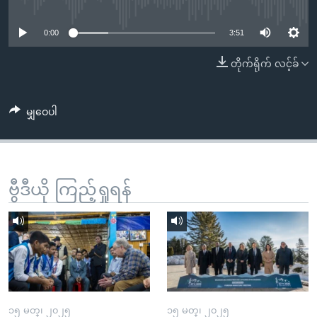
No media source currently available
အ
သုတပဒေသာ အင်္ဂလိပ်စာ
ညွန်း
Learning English
0:00
3:51
စာမျက်နှာ
သို့
ဗွီအိုအေ လူမှုကွန်ယက်များ
တိုက်ရိုက် လင့်ခ်
ကျော်
ကြည့်
မျှဝေပါ
ရန်
ဘာသာစကားများ
ရှာဖွေ
ရန်
နေရာ
ဗွီဒီယို ကြည့်ရှုရန်
သို့
ကျော်
ရန်
၁၅ မတ္၊ ၂၀၂၅
၁၅ မတ္၊ ၂၀၂၅