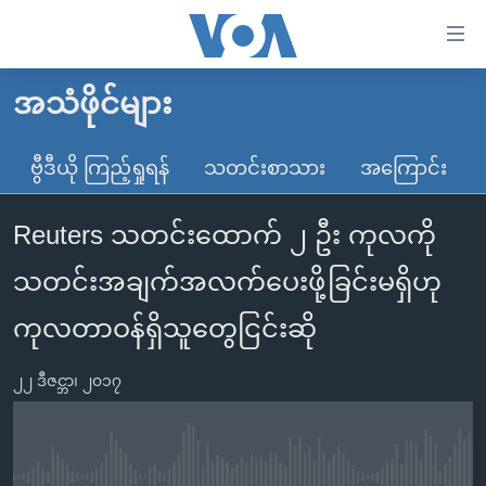
သုံး
ရ
လွယ်ကူ
အသံဖိုင်များ
မူလစာမျက်နှာ
စေ
မြန်မာ
ဗွီဒီယို ကြည့်ရှုရန်
သတင်းစာသား
အကြောင်း
သည့်
ကမ္ဘာ့သတင်းများ
Link
Reuters သတင်းထောက် ၂ ဦး ကုလကို
ဗွီဒီယို
နိုင်ငံတကာ
များ
သတင်းလွတ်လပ်ခွင့်
အမေရိကန်
သတင်းအချက်အလက်ပေးဖို့ခြင်းမရှိဟု
ပင်မ
ရပ်ဝန်းတခု လမ်းတခု အလွန်
တရုတ်
အကြောင်းအရာ
ကုလတာဝန်ရှိသူတွေငြင်းဆို
သို့
အင်္ဂလိပ်စာလေ့လာမယ်
အစ္စရေး-ပါလက်စတိုင်း
ကျော်
၂၂ ဒီဇင္ဘာ၊ ၂၀၁၇
အပတ်စဉ်ကဏ္ဍများ
အမေရိကန်သုံးအီဒီယံ
ကြည့်
ရေဒီယိုနှင့်ရုပ်သံ အချက်အလက်များ
မကြေးမုံရဲ့ အင်္ဂလိပ်စာ
ရေဒီယို
ရန်
ပင်မ
ရေဒီယို/တီဗွီအစီအစဉ်
ရုပ်ရှင်ထဲက အင်္ဂလိပ်စာ
တီဗွီ