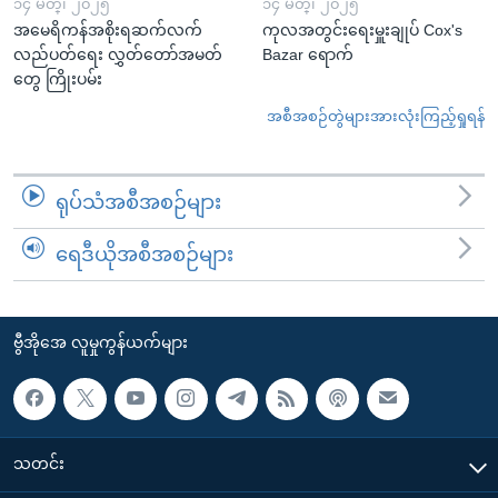
၁၄ မတ္၊ ၂၀၂၅
၁၄ မတ္၊ ၂၀၂၅
အမေရိကန်အစိုးရဆက်လက်
ကုလအတွင်းရေးမှူးချုပ် Cox's
လည်ပတ်ရေး လွှတ်တော်အမတ်
Bazar ရောက်
တွေ ကြိုးပမ်း
အစီအစဉ်တွဲများအားလုံးကြည့်ရှုရန်
ရုပ်သံအစီအစဉ်များ
ရေဒီယိုအစီအစဉ်များ
ဗွီအိုအေ လူမှုကွန်ယက်များ
သတင်း