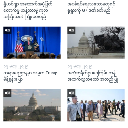
ရိုဟင်ဂျာ အထောက်အပံ့ဖြတ်
အပစ်ရပ်ရေးသဘောမတူရင်
တောက်မှု ဟန့်တားဖို့ ကုလ
ရုရှားကို G7 ဒဏ်ခတ်မည်
အကြီးအကဲ ကြိုးပမ်းမည်
၁၅ မတ္၊ ၂၀၂၅
၁၅ မတ္၊ ၂၀၂၅
တရားရေးဌာနမှာ သမ္မတ Trump
အသုံးစရိတ်ဥပဒေကြမ်း ကန်
မိန့်ခွန်းပြော
အထက်လွှတ်တော် အတည်ပြု