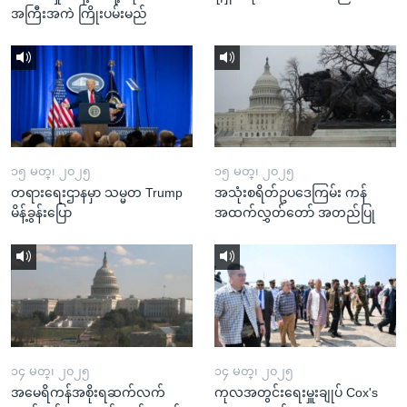
အကြီးအကဲ ကြိုးပမ်းမည်
၁၅ မတ္၊ ၂၀၂၅
၁၅ မတ္၊ ၂၀၂၅
တရားရေးဌာနမှာ သမ္မတ Trump
အသုံးစရိတ်ဥပဒေကြမ်း ကန်
မိန့်ခွန်းပြော
အထက်လွှတ်တော် အတည်ပြု
၁၄ မတ္၊ ၂၀၂၅
၁၄ မတ္၊ ၂၀၂၅
အမေရိကန်အစိုးရဆက်လက်
ကုလအတွင်းရေးမှူးချုပ် Cox's