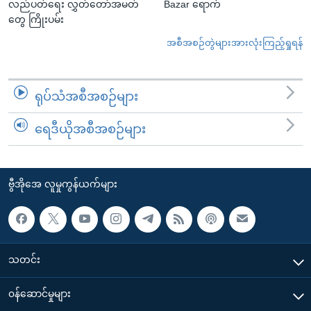
လည်ပတ်ရေး လွှတ်တော်အမတ်
Bazar ရောက်
တွေ ကြိုးပမ်း
အစီအစဉ်တွဲများအားလုံးကြည့်ရှုရန်
ရုပ်သံအစီအစဉ်များ
ရေဒီယိုအစီအစဉ်များ
ဗွီအိုအေ လူမှုကွန်ယက်များ
သတင်း
၀န်ဆောင်မှုများ