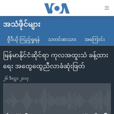
သုံး
ရ
လွယ်ကူ
အသံဖိုင်များ
မူလစာမျက်နှာ
စေ
မြန်မာ
ဗွီဒီယို ကြည့်ရှုရန်
သတင်းစာသား
အကြောင်း
သည့်
ကမ္ဘာ့သတင်းများ
Link
မြန်မာနိုင်ငံဆိုင်ရာ ကုလအထူးသံ ခန့်ထား
ဗွီဒီယို
နိုင်ငံတကာ
များ
သတင်းလွတ်လပ်ခွင့်
အမေရိကန်
ရေး အထွေထွေညီလာခံဆုံးဖြတ်
ပင်မ
ရပ်ဝန်းတခု လမ်းတခု အလွန်
တရုတ်
အကြောင်းအရာ
၂၆ ဒီဇင္ဘာ၊ ၂၀၁၇
သို့
အင်္ဂလိပ်စာလေ့လာမယ်
အစ္စရေး-ပါလက်စတိုင်း
ကျော်
အပတ်စဉ်ကဏ္ဍများ
အမေရိကန်သုံးအီဒီယံ
ကြည့်
ရေဒီယိုနှင့်ရုပ်သံ အချက်အလက်များ
မကြေးမုံရဲ့ အင်္ဂလိပ်စာ
ရေဒီယို
ရန်
No media source currently available
ပင်မ
ရေဒီယို/တီဗွီအစီအစဉ်
ရုပ်ရှင်ထဲက အင်္ဂလိပ်စာ
တီဗွီ