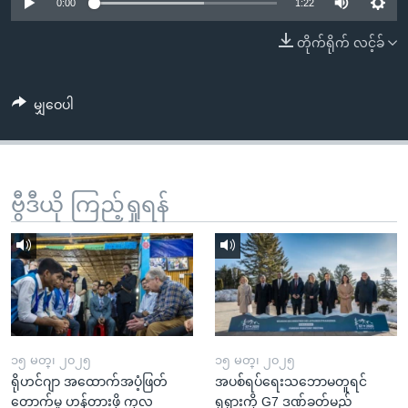
အ
0:00
1:22
သုတပဒေသာ အင်္ဂလိပ်စာ
ညွန်း
Learning English
တိုက်ရိုက် လင့်ခ်
စာမျက်နှာ
သို့
ဗွီအိုအေ လူမှုကွန်ယက်များ
ကျော်
မျှဝေပါ
ကြည့်
ရန်
ဘာသာစကားများ
ရှာဖွေ
ဗွီဒီယို ကြည့်ရှုရန်
ရန်
နေရာ
သို့
ကျော်
ရန်
၁၅ မတ္၊ ၂၀၂၅
၁၅ မတ္၊ ၂၀၂၅
ရိုဟင်ဂျာ အထောက်အပံ့ဖြတ်
အပစ်ရပ်ရေးသဘောမတူရင်
တောက်မှု ဟန့်တားဖို့ ကုလ
ရုရှားကို G7 ဒဏ်ခတ်မည်