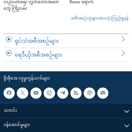
လည်ပတ်ရေး လွှတ်တော်အမတ်
Bazar ရောက်
တွေ ကြိုးပမ်း
အစီအစဉ်တွဲများအားလုံးကြည့်ရှုရန်
ရုပ်သံအစီအစဉ်များ
ရေဒီယိုအစီအစဉ်များ
ဗွီအိုအေ လူမှုကွန်ယက်များ
သတင်း
၀န်ဆောင်မှုများ