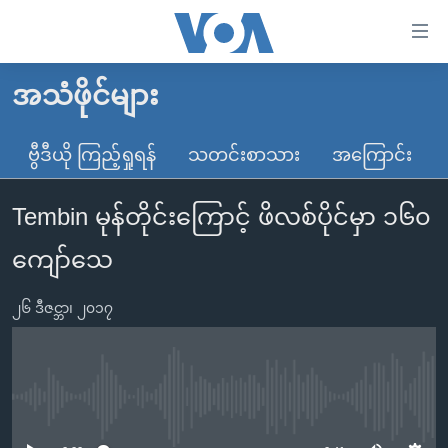
သုံး
ရ
လွယ်ကူ
အသံဖိုင်များ
မူလစာမျက်နှာ
စေ
မြန်မာ
ဗွီဒီယို ကြည့်ရှုရန်
သတင်းစာသား
အကြောင်း
သည့်
ကမ္ဘာ့သတင်းများ
Link
Tembin မုန်တိုင်းကြောင့် ဖိလစ်ပိုင်မှာ ၁၆၀
ဗွီဒီယို
နိုင်ငံတကာ
များ
သတင်းလွတ်လပ်ခွင့်
အမေရိကန်
ကျော်သေ
ပင်မ
ရပ်ဝန်းတခု လမ်းတခု အလွန်
တရုတ်
အကြောင်းအရာ
၂၆ ဒီဇင္ဘာ၊ ၂၀၁၇
သို့
အင်္ဂလိပ်စာလေ့လာမယ်
အစ္စရေး-ပါလက်စတိုင်း
ကျော်
အပတ်စဉ်ကဏ္ဍများ
အမေရိကန်သုံးအီဒီယံ
ကြည့်
ရေဒီယိုနှင့်ရုပ်သံ အချက်အလက်များ
မကြေးမုံရဲ့ အင်္ဂလိပ်စာ
ရေဒီယို
ရန်
No media source currently available
ပင်မ
ရေဒီယို/တီဗွီအစီအစဉ်
ရုပ်ရှင်ထဲက အင်္ဂလိပ်စာ
တီဗွီ