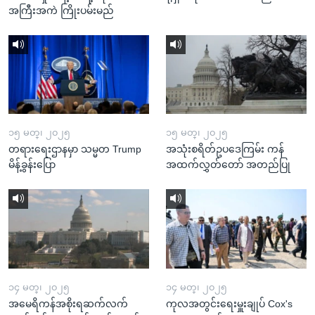
အကြီးအကဲ ကြိုးပမ်းမည်
၁၅ မတ္၊ ၂၀၂၅
၁၅ မတ္၊ ၂၀၂၅
တရားရေးဌာနမှာ သမ္မတ Trump
အသုံးစရိတ်ဥပဒေကြမ်း ကန်
မိန့်ခွန်းပြော
အထက်လွှတ်တော် အတည်ပြု
၁၄ မတ္၊ ၂၀၂၅
၁၄ မတ္၊ ၂၀၂၅
အမေရိကန်အစိုးရဆက်လက်
ကုလအတွင်းရေးမှူးချုပ် Cox's