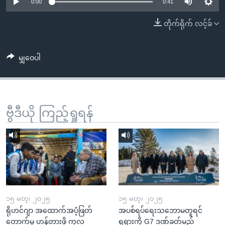
အ
0:00
0:41
သုတပဒေသာ အင်္ဂလိပ်စာ
ညွန်း
Learning English
တိုက်ရိုက် လင့်ခ်
စာမျက်နှာ
သို့
ဗွီအိုအေ လူမှုကွန်ယက်များ
ကျော်
မျှဝေပါ
ကြည့်
ရန်
ဘာသာစကားများ
ရှာဖွေ
ဗွီဒီယို ကြည့်ရှုရန်
ရန်
နေရာ
သို့
ကျော်
ရန်
၁၅ မတ္၊ ၂၀၂၅
၁၅ မတ္၊ ၂၀၂၅
ရိုဟင်ဂျာ အထောက်အပံ့ဖြတ်
အပစ်ရပ်ရေးသဘောမတူရင်
တောက်မှု ဟန့်တားဖို့ ကုလ
ရုရှားကို G7 ဒဏ်ခတ်မည်