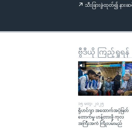
သုတပဒေသာ အင်္ဂလိပ်စာ
အ
သီးခြားခွဲထုတ်၍ နားဆင
ညွန်း
စာမျက်နှာ
သို့
ကျော်
ကြည့်
ရန်
ဗွီဒီယို ကြည့်ရှုရန်
ရှာဖွေ
ရန်
နေရာ
သို့
ကျော်
ရန်
၁၅ မတ္၊ ၂၀၂၅
ရိုဟင်ဂျာ အထောက်အပံ့ဖြတ်
တောက်မှု ဟန့်တားဖို့ ကုလ
အကြီးအကဲ ကြိုးပမ်းမည်