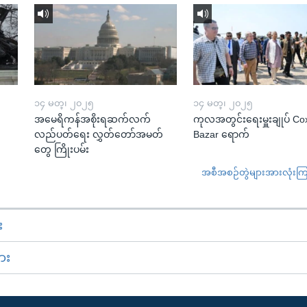
၁၄ မတ္၊ ၂၀၂၅
၁၄ မတ္၊ ၂၀၂၅
အမေရိကန်အစိုးရဆက်လက်
ကုလအတွင်းရေးမှူးချုပ် Co
လည်ပတ်ရေး လွှတ်တော်အမတ်
Bazar ရောက်
တွေ ကြိုးပမ်း
အစီအစဉ်တွဲများအားလုံးကြည့
း
ား