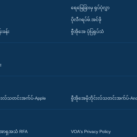
ရေမြေခြားမှ ရုပ်ပုံလွှာ
ပိုလီဂရပ်ဖ်.အင်ဖို
်းခန်း
ဗွီအိုအေ ပုံပြရုပ်သံ
း
ိုင်းလ်သတင်းအက်ပ်-Apple
ဗွီအိုအေမိုဘိုင်းလ်သတင်းအက်ပ်-An
 အာရှအသံ RFA
VOA's Privacy Policy