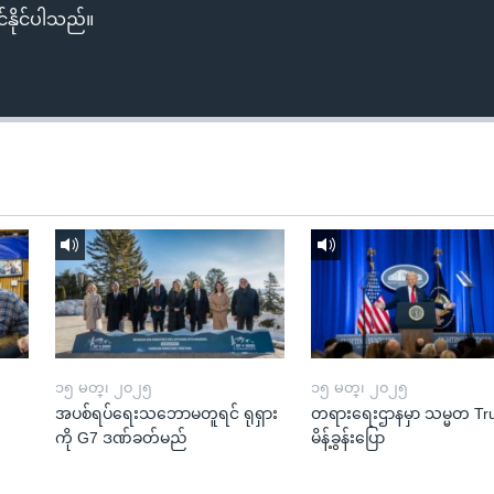
်နိုင်ပါသည်။
၁၅ မတ္၊ ၂၀၂၅
၁၅ မတ္၊ ၂၀၂၅
အပစ်ရပ်ရေးသဘောမတူရင် ရုရှား
တရားရေးဌာနမှာ သမ္မတ T
ကို G7 ဒဏ်ခတ်မည်
မိန့်ခွန်းပြော