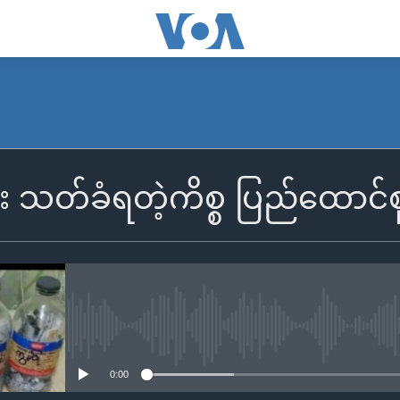
း သတ်ခံရတဲ့ကိစ္စ ပြည်ထောင်စ
No media source currently availa
0:00