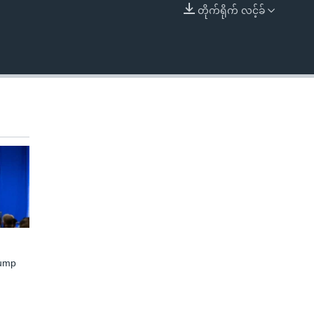
တိုက်ရိုက် လင့်ခ်
EMBED
rump