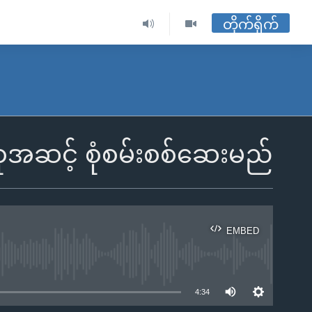
တိုက်ရိုက်
ုအဆင့် စုံစမ်းစစ်ဆေးမည်
EMBED
ble
4:34