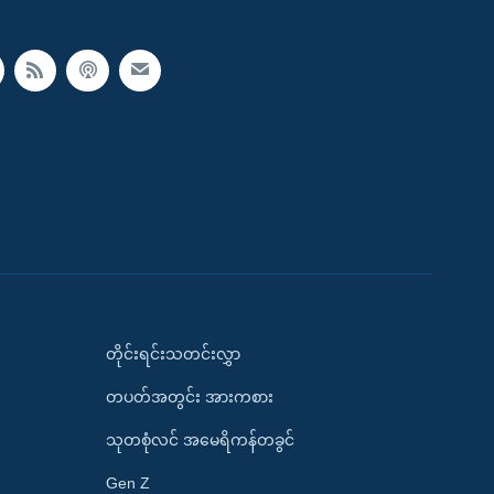
တိုင်းရင်းသတင်းလွှာ
တပတ်အတွင်း အားကစား
သုတစုံလင် အမေရိကန်တခွင်
Gen Z