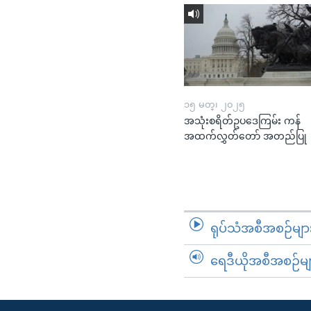
၁၅ မတ္၊ ၂၀၂၅
အသုံးစရိတ်ဥပဒေကြမ်း ကန်
အထက်လွှတ်တော် အတည်ပြု
ရုပ်သံအစီအစဉ်မျာ
ရေဒီယိုအစီအစဉ်မျ