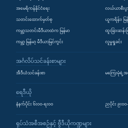
အမေရိကန်နိုင်ငံရေး
လယ်ယာစီးပွ
သတင်းထောက်မှတ်စု
ယူကရိန်း၊ မြန
ကမ္ဘာ့သတင်းမီဒီယာထဲက မြန်မာ
ထူးခြားဆန်း
ကမ္ဘာ့ မြန်မာ့ မီဒီယာမြင်ကွင်း
လူမှုရှုခင်း
အင်္ဂလိပ်သင်ခန်းစာများ
အီဒီယံသင်ခန်းစာ
မကြေးမုံရဲ့အင
ရေဒီယို
နံနက်ပိုင်း ၆း၀၀-ရး၀၀
ညပိုင်း ၉း၀
ရုပ်သံအစီအစဉ်နှင့် ဗွီဒီယိုကဏ္ဍများ