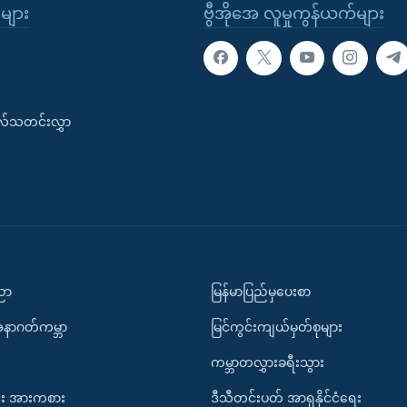
ုများ
ဗွီအိုအေ လူမှုကွန်ယက်များ
းလ်သတင်းလွှာ
ပညာ
မြန်မာပြည်မှပေးစာ
အနာဂတ်ကမ္ဘာ
မြင်ကွင်းကျယ်မှတ်စုများ
ကမ္ဘာတလွှားခရီးသွား
း အားကစား
ဒီသီတင်းပတ် အာရှနိုင်ငံရေး