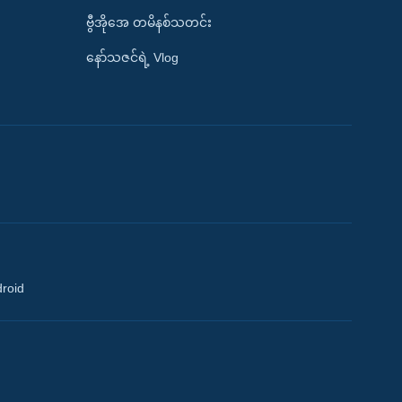
ဗွီအိုအေ တမိနစ်သတင်း
နော်သဇင်ရဲ့ Vlog
droid