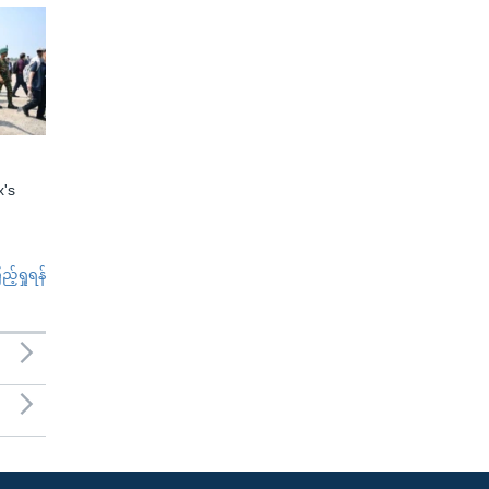
x's
်ရှုရန်