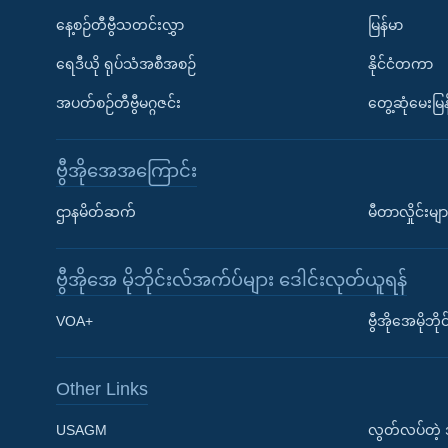
နေ့စဉ်တီဗွီသတင်းလွှာ
မြန်မာ
ရေဒီယို ရုပ်သံအစီအစဉ်
နိုင်ငံတကာ
အပတ်စဉ်တီဗွီမဂ္ဂဇင်း
တွေ့ဆုံမေးမြန
ဗွီအိုအေအကြောင်း
ဌာနမိတ်ဆက်
မီတာလှိုင်းမျာ
ဗွီအိုအေ မိုဘိုင်းလ်အက်ပ်များ ဒေါင်းလုတ်ယူရန်
Learning English
VOA+
ဗွီအိုအေမိုဘ
ဗွီအိုအေ လူမှုကွန်ယက်များ
Other Links
USAGM
လွတ်လပ်တဲ့