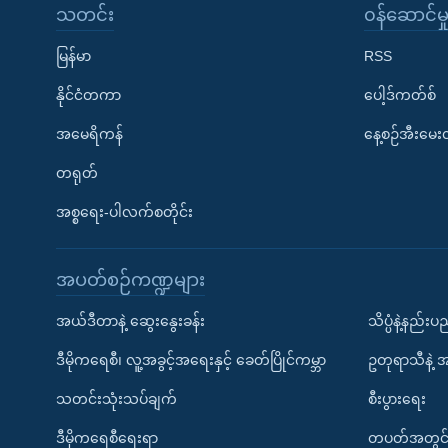
သတင်း
၀န်ဆောင်မှ
မြန်မာ
RSS
နိုင်ငံတကာ
ပေါ့ဒ်ကတ်စ်
အမေရိကန်
နေ့စဉ်အီးမေ
တရုတ်
အစ္စရေး-ပါလက်စတိုင်း
အပတ်စဉ်ကဏ္ဍများ
အယ်ဒီတာနဲ့ ဆွေးနွေးခန်း
သိပ္ပံနဲ့နည်း
ဒီမိုကရေစီ၊ လူ့အခွင့်အရေးနှင့် ခေတ်ပြိုင်ကမ္ဘာ
ဥတုရာသီနဲ့ 
သတင်းသုံးသပ်ချက်
စီးပွားရေး
ဒီမိုကရေစီရေးရာ
တပတ်အတွင်