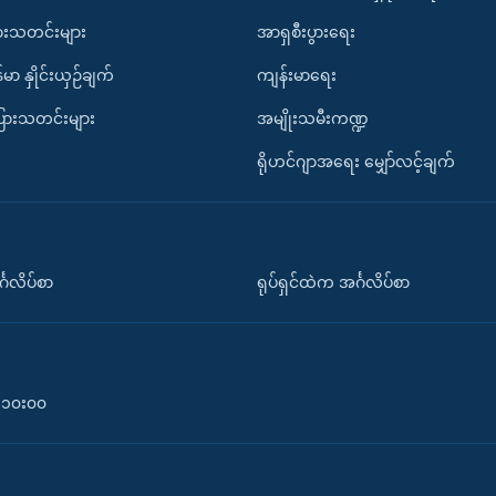
ားသတင်းများ
အာရှစီးပွားရေး
်မာ နှိုင်းယှဉ်ချက်
ကျန်းမာရေး
ပြားသတင်းများ
အမျိုးသမီးကဏ္ဍ
ရိုဟင်ဂျာအရေး မျှော်လင့်ချက်
်္ဂလိပ်စာ
ရုပ်ရှင်ထဲက အင်္ဂလိပ်စာ
၀-၁၀း၀၀