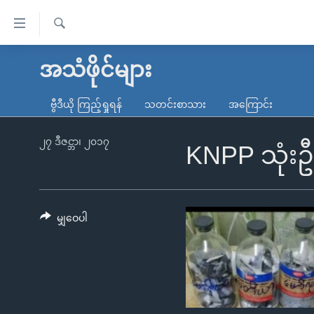
သုံး
ရ
ရှာဖွေ
လွယ်ကူ
မူလစာမျက်နှာ
အသံဖိုင်များ
ရ
စေ
မြန်မာ
လာ
ဗွီဒီယို ကြည့်ရှုရန်
သတင်းစာသား
အကြောင်း
သည့်
ဒ်
ကမ္ဘာ့သတင်းများ
Link
ဗွီဒီယို
နိုင်ငံတကာ
၂၇ ဒီဇင္ဘာ၊ ၂၀၁၇
KNPP သုံးဦ
များ
သတင်းလွတ်လပ်ခွင့်
အမေရိကန်
ပင်မ
ရပ်ဝန်းတခု လမ်းတခု အလွန်
တရုတ်
အကြောင်းအရာ
အင်္ဂလိပ်စာလေ့လာမယ်
အစ္စရေး-ပါလက်စတိုင်း
မျှဝေပါ
သို့
အပတ်စဉ်ကဏ္ဍများ
အမေရိကန်သုံးအီဒီယံ
ကျော်
ကြည့်
ရေဒီယိုနှင့်ရုပ်သံ အချက်အလက်များ
မကြေးမုံရဲ့ အင်္ဂလိပ်စာ
ရေဒီယို
ရန်
ရေဒီယို/တီဗွီအစီအစဉ်
ရုပ်ရှင်ထဲက အင်္ဂလိပ်စာ
တီဗွီ
ပင်မ