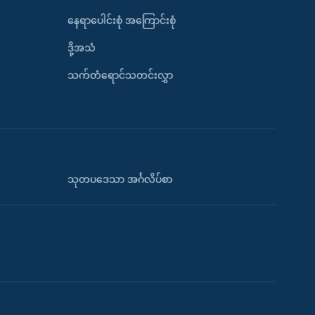
နေရာပေါင်းစုံ အကြောင်းစုံ
ဒို့အသံ
သက်တံရောင်သတင်းလွှာ
သုတပဒေသာ အင်္ဂလိပ်စာ