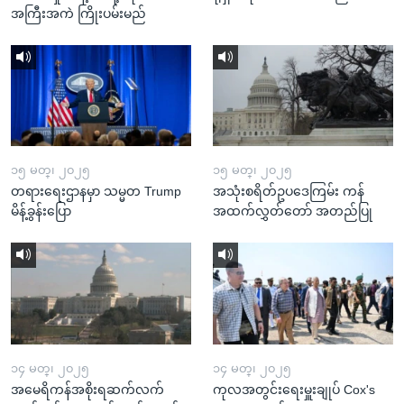
အကြီးအကဲ ကြိုးပမ်းမည်
၁၅ မတ္၊ ၂၀၂၅
၁၅ မတ္၊ ၂၀၂၅
တရားရေးဌာနမှာ သမ္မတ Trump
အသုံးစရိတ်ဥပဒေကြမ်း ကန်
မိန့်ခွန်းပြော
အထက်လွှတ်တော် အတည်ပြု
၁၄ မတ္၊ ၂၀၂၅
၁၄ မတ္၊ ၂၀၂၅
အမေရိကန်အစိုးရဆက်လက်
ကုလအတွင်းရေးမှူးချုပ် Cox's