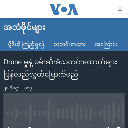
သုံး
ရ
လွယ်ကူ
အသံဖိုင်များ
မူလစာမျက်နှာ
စေ
မြန်မာ
ဗွီဒီယို ကြည့်ရှုရန်
သတင်းစာသား
အကြောင်း
သည့်
ကမ္ဘာ့သတင်းများ
Link
Drone မှုနဲ့ ဖမ်းဆီးခံသတင်းထောက်များ
ဗွီဒီယို
နိုင်ငံတကာ
များ
သတင်းလွတ်လပ်ခွင့်
အမေရိကန်
ပြန်လည်လွတ်မြောက်မည်
ပင်မ
ရပ်ဝန်းတခု လမ်းတခု အလွန်
တရုတ်
အကြောင်းအရာ
၂၈ ဒီဇင္ဘာ၊ ၂၀၁၇
သို့
အင်္ဂလိပ်စာလေ့လာမယ်
အစ္စရေး-ပါလက်စတိုင်း
ကျော်
အပတ်စဉ်ကဏ္ဍများ
အမေရိကန်သုံးအီဒီယံ
ကြည့်
ရေဒီယိုနှင့်ရုပ်သံ အချက်အလက်များ
မကြေးမုံရဲ့ အင်္ဂလိပ်စာ
ရေဒီယို
ရန်
No media source currently available
ပင်မ
ရေဒီယို/တီဗွီအစီအစဉ်
ရုပ်ရှင်ထဲက အင်္ဂလိပ်စာ
တီဗွီ