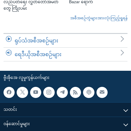
လည်ပတ်ရေး လွှတ်တော်အမတ်
Bazar ရောက်
တွေ ကြိုးပမ်း
အစီအစဉ်တွဲများအားလုံးကြည့်ရှုရန်
ရုပ်သံအစီအစဉ်များ
ရေဒီယိုအစီအစဉ်များ
ဗွီအိုအေ လူမှုကွန်ယက်များ
သတင်း
၀န်ဆောင်မှုများ