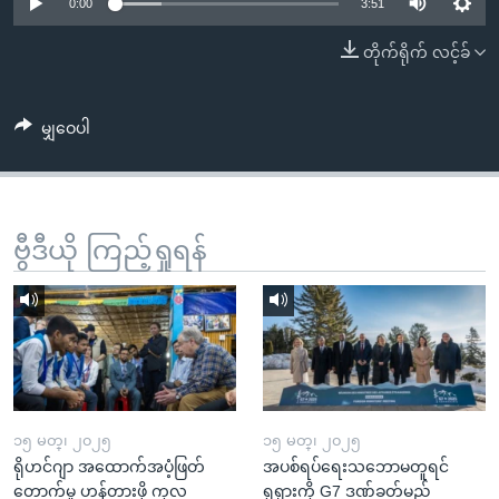
အ
0:00
3:51
သုတပဒေသာ အင်္ဂလိပ်စာ
ညွန်း
Learning English
တိုက်ရိုက် လင့်ခ်
စာမျက်နှာ
သို့
ဗွီအိုအေ လူမှုကွန်ယက်များ
ကျော်
မျှဝေပါ
ကြည့်
ရန်
ဘာသာစကားများ
ရှာဖွေ
ဗွီဒီယို ကြည့်ရှုရန်
ရန်
နေရာ
သို့
ကျော်
ရန်
၁၅ မတ္၊ ၂၀၂၅
၁၅ မတ္၊ ၂၀၂၅
ရိုဟင်ဂျာ အထောက်အပံ့ဖြတ်
အပစ်ရပ်ရေးသဘောမတူရင်
တောက်မှု ဟန့်တားဖို့ ကုလ
ရုရှားကို G7 ဒဏ်ခတ်မည်