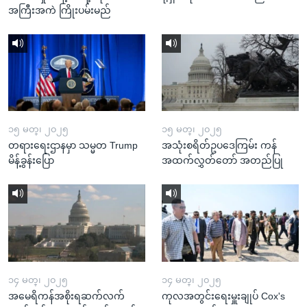
အကြီးအကဲ ကြိုးပမ်းမည်
၁၅ မတ္၊ ၂၀၂၅
၁၅ မတ္၊ ၂၀၂၅
တရားရေးဌာနမှာ သမ္မတ Trump
အသုံးစရိတ်ဥပဒေကြမ်း ကန်
မိန့်ခွန်းပြော
အထက်လွှတ်တော် အတည်ပြု
၁၄ မတ္၊ ၂၀၂၅
၁၄ မတ္၊ ၂၀၂၅
အမေရိကန်အစိုးရဆက်လက်
ကုလအတွင်းရေးမှူးချုပ် Cox's