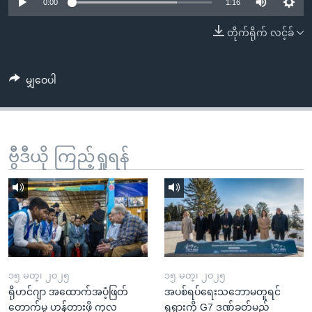
အ
0:00
1:16
သုတပဒေသာ အင်္ဂလိပ်စာ
ညွန်း
Learning English
တိုက်ရိုက် လင့်ခ်
စာမျက်နှာ
သို့
ဗွီအိုအေ လူမှုကွန်ယက်များ
ကျော်
မျှဝေပါ
ကြည့်
ရန်
ဘာသာစကားများ
ရှာဖွေ
ဗွီဒီယို ကြည့်ရှုရန်
ရန်
နေရာ
သို့
ကျော်
ရန်
၁၅ မတ္၊ ၂၀၂၅
၁၅ မတ္၊ ၂၀၂၅
ရိုဟင်ဂျာ အထောက်အပံ့ဖြတ်
အပစ်ရပ်ရေးသဘောမတူရင်
တောက်မှု ဟန့်တားဖို့ ကုလ
ရုရှားကို G7 ဒဏ်ခတ်မည်