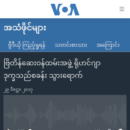
သုံး
ရ
လွယ်ကူ
အသံဖိုင်များ
မူလစာမျက်နှာ
စေ
မြန်မာ
ဗွီဒီယို ကြည့်ရှုရန်
သတင်းစာသား
အကြောင်း
သည့်
ကမ္ဘာ့သတင်းများ
Link
ဗြိတိန်ဆေးဝန်ထမ်းအဖွဲ့ ရိုဟင်ဂျာ
ဗွီဒီယို
နိုင်ငံတကာ
များ
သတင်းလွတ်လပ်ခွင့်
အမေရိကန်
ဒုက္ခသည်စခန်း သွားရောက်
ပင်မ
ရပ်ဝန်းတခု လမ်းတခု အလွန်
တရုတ်
အကြောင်းအရာ
၂၉ ဒီဇင္ဘာ၊ ၂၀၁၇
သို့
အင်္ဂလိပ်စာလေ့လာမယ်
အစ္စရေး-ပါလက်စတိုင်း
ကျော်
အပတ်စဉ်ကဏ္ဍများ
အမေရိကန်သုံးအီဒီယံ
ကြည့်
ရေဒီယိုနှင့်ရုပ်သံ အချက်အလက်များ
မကြေးမုံရဲ့ အင်္ဂလိပ်စာ
ရေဒီယို
ရန်
No media source currently available
ပင်မ
ရေဒီယို/တီဗွီအစီအစဉ်
ရုပ်ရှင်ထဲက အင်္ဂလိပ်စာ
တီဗွီ