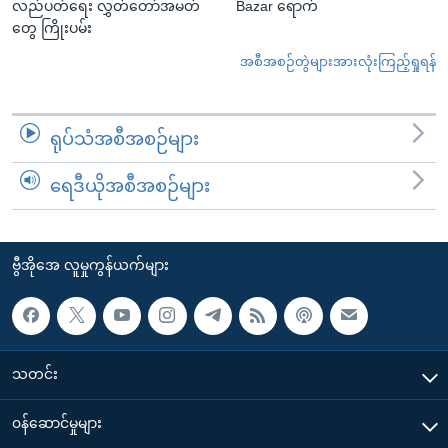
လည်ပတ်ရေး လွှတ်တော်အမတ်
Bazar ရောက်
တွေ ကြိုးပမ်း
အစီအစဉ်တွဲများအားလုံးကြည့်ရှုရန်
ရုပ်သံအစီအစဉ်များ
ရေဒီယိုအစီအစဉ်များ
ဗွီအိုအေ လူမှုကွန်ယက်များ
သတင်း
၀န်ဆောင်မှုများ