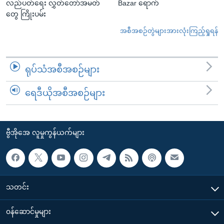
လည်ပတ်ရေး လွှတ်တော်အမတ်
Bazar ရောက်
တွေ ကြိုးပမ်း
အစီအစဉ်တွဲများအားလုံးကြည့်ရှုရန်
ရုပ်သံအစီအစဉ်များ
ရေဒီယိုအစီအစဉ်များ
ဗွီအိုအေ လူမှုကွန်ယက်များ
သတင်း
၀န်ဆောင်မှုများ