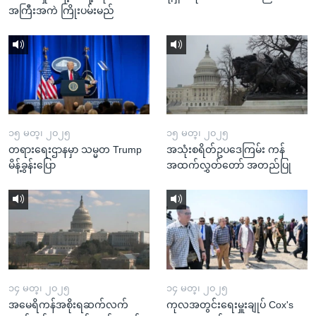
အကြီးအကဲ ကြိုးပမ်းမည်
၁၅ မတ္၊ ၂၀၂၅
၁၅ မတ္၊ ၂၀၂၅
တရားရေးဌာနမှာ သမ္မတ Trump
အသုံးစရိတ်ဥပဒေကြမ်း ကန်
မိန့်ခွန်းပြော
အထက်လွှတ်တော် အတည်ပြု
၁၄ မတ္၊ ၂၀၂၅
၁၄ မတ္၊ ၂၀၂၅
အမေရိကန်အစိုးရဆက်လက်
ကုလအတွင်းရေးမှူးချုပ် Cox's