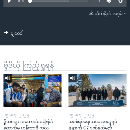
အ
0:00
1:01
သုတပဒေသာ အင်္ဂလိပ်စာ
ညွန်း
Learning English
တိုက်ရိုက် လင့်ခ်
စာမျက်နှာ
သို့
ဗွီအိုအေ လူမှုကွန်ယက်များ
ကျော်
မျှဝေပါ
ကြည့်
ရန်
ဘာသာစကားများ
ရှာဖွေ
ဗွီဒီယို ကြည့်ရှုရန်
ရန်
နေရာ
သို့
ကျော်
ရန်
၁၅ မတ္၊ ၂၀၂၅
၁၅ မတ္၊ ၂၀၂၅
ရိုဟင်ဂျာ အထောက်အပံ့ဖြတ်
အပစ်ရပ်ရေးသဘောမတူရင်
တောက်မှု ဟန့်တားဖို့ ကုလ
ရုရှားကို G7 ဒဏ်ခတ်မည်