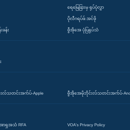
ရေမြေခြားမှ ရုပ်ပုံလွှာ
ပိုလီဂရပ်ဖ်.အင်ဖို
်းခန်း
ဗွီအိုအေ ပုံပြရုပ်သံ
း
ိုင်းလ်သတင်းအက်ပ်-Apple
ဗွီအိုအေမိုဘိုင်းလ်သတင်းအက်ပ်-An
 အာရှအသံ RFA
VOA's Privacy Policy