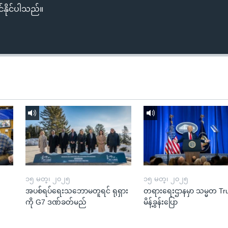
်နိုင်ပါသည်။
၁၅ မတ္၊ ၂၀၂၅
၁၅ မတ္၊ ၂၀၂၅
အပစ်ရပ်ရေးသဘောမတူရင် ရုရှား
တရားရေးဌာနမှာ သမ္မတ T
ကို G7 ဒဏ်ခတ်မည်
မိန့်ခွန်းပြော