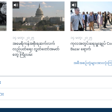
၁၄ မတ္၊ ၂၀၂၅
၁၄ မတ္၊ ၂၀၂၅
အမေရိကန်အစိုးရဆက်လက်
ကုလအတွင်းရေးမှူးချုပ် Co
လည်ပတ်ရေး လွှတ်တော်အမတ်
Bazar ရောက်
တွေ ကြိုးပမ်း
အစီအစဉ်တွဲများအားလုံးကြည့
း
ား