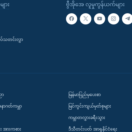
ုများ
ဗွီအိုအေ လူမှုကွန်ယက်များ
းလ်သတင်းလွှာ
ပညာ
မြန်မာပြည်မှပေးစာ
အနာဂတ်ကမ္ဘာ
မြင်ကွင်းကျယ်မှတ်စုများ
ကမ္ဘာတလွှားခရီးသွား
း အားကစား
ဒီသီတင်းပတ် အာရှနိုင်ငံရေး