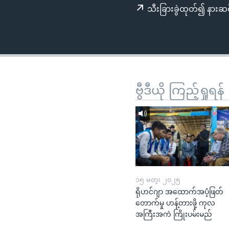
သုတပဒေသာ အင်္ဂလိပ်စာ
အ
သီးခြားခွဲထုတ်၍ နားဆင
ညွန်း
စာမျက်နှာ
သို့
ကျော်
ကြည့်
ရန်
ဗွီဒီယို ကြည့်ရှုရန်
ရှာဖွေ
ရန်
နေရာ
သို့
ကျော်
ရန်
၁၅ မတ္၊ ၂၀၂၅
ရိုဟင်ဂျာ အထောက်အပံ့ဖြတ်
တောက်မှု ဟန့်တားဖို့ ကုလ
အကြီးအကဲ ကြိုးပမ်းမည်