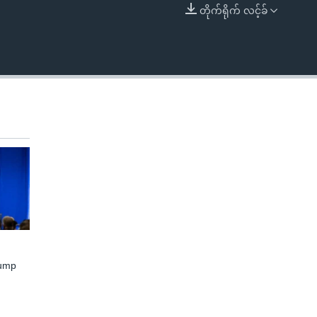
တိုက်ရိုက် လင့်ခ်
EMBED
rump