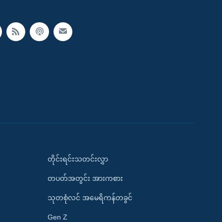
တိုင်းရင်းသတင်းလွှာ
တပတ်အတွင်း အားကစား
သုတစုံလင် အမေရိကန်တခွင်
Gen Z