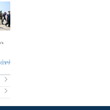
x's
်ရှုရန်