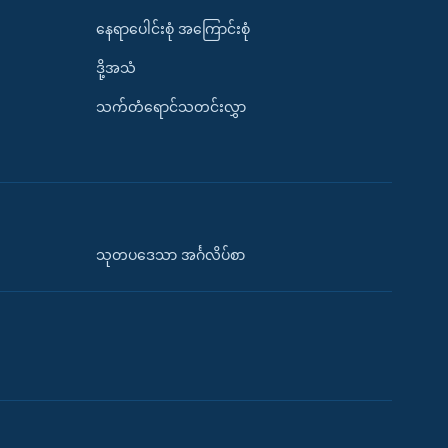
နေရာပေါင်းစုံ အကြောင်းစုံ
ဒို့အသံ
သက်တံရောင်သတင်းလွှာ
သုတပဒေသာ အင်္ဂလိပ်စာ