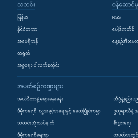
သတင်း
၀န်ဆောင်မှ
မြန်မာ
RSS
နိုင်ငံတကာ
ပေါ့ဒ်ကတ်စ်
အမေရိကန်
နေ့စဉ်အီးမေ
တရုတ်
အစ္စရေး-ပါလက်စတိုင်း
အပတ်စဉ်ကဏ္ဍများ
အယ်ဒီတာနဲ့ ဆွေးနွေးခန်း
သိပ္ပံနဲ့နည်း
ဒီမိုကရေစီ၊ လူ့အခွင့်အရေးနှင့် ခေတ်ပြိုင်ကမ္ဘာ
ဥတုရာသီနဲ့ 
သတင်းသုံးသပ်ချက်
စီးပွားရေး
ဒီမိုကရေစီရေးရာ
တပတ်အတွင်