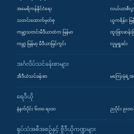
အမေရိကန်နိုင်ငံရေး
လယ်ယာစီးပွ
သတင်းထောက်မှတ်စု
ယူကရိန်း၊ မြန
ကမ္ဘာ့သတင်းမီဒီယာထဲက မြန်မာ
ထူးခြားဆန်း
ကမ္ဘာ့ မြန်မာ့ မီဒီယာမြင်ကွင်း
လူမှုရှုခင်း
အင်္ဂလိပ်သင်ခန်းစာများ
အီဒီယံသင်ခန်းစာ
မကြေးမုံရဲ့အင
ရေဒီယို
နံနက်ပိုင်း ၆း၀၀-ရး၀၀
ညပိုင်း ၉း၀
ရုပ်သံအစီအစဉ်နှင့် ဗွီဒီယိုကဏ္ဍများ