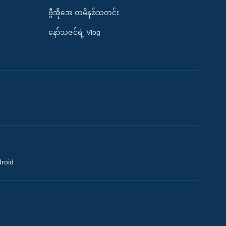
ဗွီအိုအေ တမိနစ်သတင်း
နော်သဇင်ရဲ့ Vlog
droid