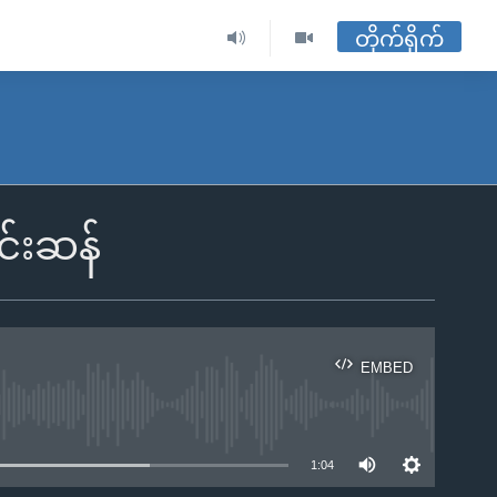
တိုက်ရိုက်
င်းဆန်
EMBED
ble
1:04