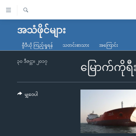
သုံး
ရ
ရှာဖွေ
လွယ်ကူ
မူလစာမျက်နှာ
အသံဖိုင်များ
ရ
စေ
မြန်မာ
လာ
ဗွီဒီယို ကြည့်ရှုရန်
သတင်းစာသား
အကြောင်း
သည့်
ဒ်
ကမ္ဘာ့သတင်းများ
Link
ဗွီဒီယို
နိုင်ငံတကာ
၃၀ ဒီဇင္ဘာ၊ ၂၀၁၇
မြောက်ကိုရီ
များ
သတင်းလွတ်လပ်ခွင့်
အမေရိကန်
ပင်မ
ရပ်ဝန်းတခု လမ်းတခု အလွန်
တရုတ်
အကြောင်းအရာ
အင်္ဂလိပ်စာလေ့လာမယ်
အစ္စရေး-ပါလက်စတိုင်း
မျှဝေပါ
သို့
အပတ်စဉ်ကဏ္ဍများ
အမေရိကန်သုံးအီဒီယံ
ကျော်
ကြည့်
ရေဒီယိုနှင့်ရုပ်သံ အချက်အလက်များ
မကြေးမုံရဲ့ အင်္ဂလိပ်စာ
ရေဒီယို
ရန်
ရေဒီယို/တီဗွီအစီအစဉ်
ရုပ်ရှင်ထဲက အင်္ဂလိပ်စာ
တီဗွီ
ပင်မ