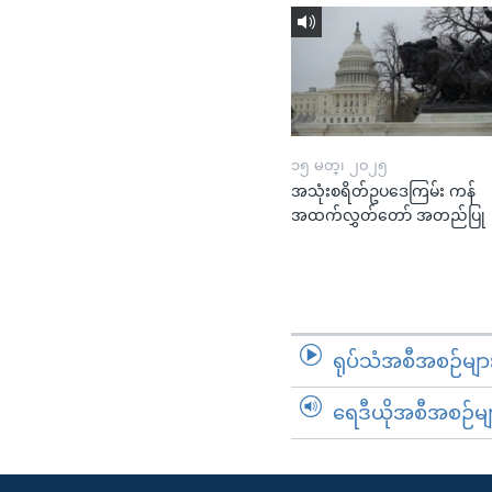
၁၅ မတ္၊ ၂၀၂၅
အသုံးစရိတ်ဥပဒေကြမ်း ကန်
အထက်လွှတ်တော် အတည်ပြု
ရုပ်သံအစီအစဉ်မျာ
ရေဒီယိုအစီအစဉ်မျ