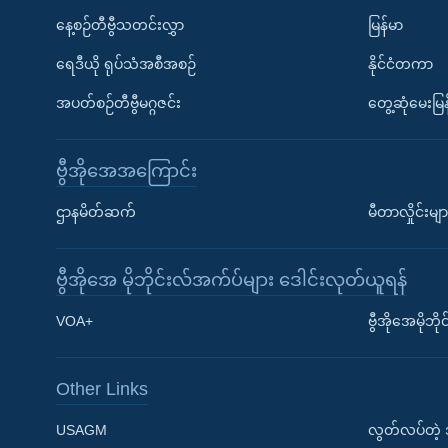
နေ့စဉ်တီဗွီသတင်းလွှာ
မြန်မာ
ရေဒီယို ရုပ်သံအစီအစဉ်
နိုင်ငံတကာ
အပတ်စဉ်တီဗွီမဂ္ဂဇင်း
တွေ့ဆုံမေးမြန
ဗွီအိုအေအကြောင်း
ဌာနမိတ်ဆက်
မီတာလှိုင်းမျာ
ဗွီအိုအေ မိုဘိုင်းလ်အက်ပ်များ ဒေါင်းလုတ်ယူရန်
Learning English
VOA+
ဗွီအိုအေမိုဘ
ဗွီအိုအေ လူမှုကွန်ယက်များ
Other Links
USAGM
လွတ်လပ်တဲ့