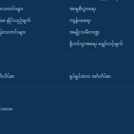
ားသတင်းများ
အာရှစီးပွားရေး
်မာ နှိုင်းယှဉ်ချက်
ကျန်းမာရေး
ပြားသတင်းများ
အမျိုးသမီးကဏ္ဍ
ရိုဟင်ဂျာအရေး မျှော်လင့်ချက်
်္ဂလိပ်စာ
ရုပ်ရှင်ထဲက အင်္ဂလိပ်စာ
၀-၁၀း၀၀