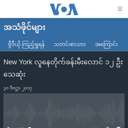
သုံး
ရ
လွယ်ကူ
အသံဖိုင်များ
မူလစာမျက်နှာ
စေ
မြန်မာ
ဗွီဒီယို ကြည့်ရှုရန်
သတင်းစာသား
အကြောင်း
သည့်
ကမ္ဘာ့သတင်းများ
Link
New York လူနေတိုက်ခန်းမီးလောင် ၁၂ ဦး
ဗွီဒီယို
နိုင်ငံတကာ
များ
သတင်းလွတ်လပ်ခွင့်
အမေရိကန်
သေဆုံး
ပင်မ
ရပ်ဝန်းတခု လမ်းတခု အလွန်
တရုတ်
အကြောင်းအရာ
၃၀ ဒီဇင္ဘာ၊ ၂၀၁၇
သို့
အင်္ဂလိပ်စာလေ့လာမယ်
အစ္စရေး-ပါလက်စတိုင်း
ကျော်
အပတ်စဉ်ကဏ္ဍများ
အမေရိကန်သုံးအီဒီယံ
ကြည့်
ရေဒီယိုနှင့်ရုပ်သံ အချက်အလက်များ
မကြေးမုံရဲ့ အင်္ဂလိပ်စာ
ရေဒီယို
ရန်
No media source currently available
ပင်မ
ရေဒီယို/တီဗွီအစီအစဉ်
ရုပ်ရှင်ထဲက အင်္ဂလိပ်စာ
တီဗွီ