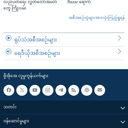
လည်ပတ်ရေး လွှတ်တော်အမတ်
Bazar ရောက်
တွေ ကြိုးပမ်း
အစီအစဉ်တွဲများအားလုံးကြည့်ရှုရန်
ရုပ်သံအစီအစဉ်များ
ရေဒီယိုအစီအစဉ်များ
ဗွီအိုအေ လူမှုကွန်ယက်များ
သတင်း
၀န်ဆောင်မှုများ