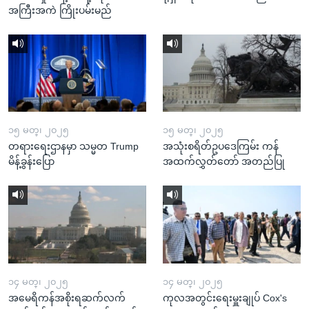
အကြီးအကဲ ကြိုးပမ်းမည်
၁၅ မတ္၊ ၂၀၂၅
၁၅ မတ္၊ ၂၀၂၅
တရားရေးဌာနမှာ သမ္မတ Trump
အသုံးစရိတ်ဥပဒေကြမ်း ကန်
မိန့်ခွန်းပြော
အထက်လွှတ်တော် အတည်ပြု
၁၄ မတ္၊ ၂၀၂၅
၁၄ မတ္၊ ၂၀၂၅
အမေရိကန်အစိုးရဆက်လက်
ကုလအတွင်းရေးမှူးချုပ် Cox's