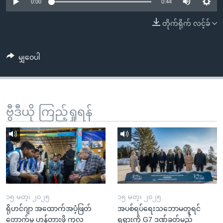
အ
0:00
0:44
သုတပဒေသာ အင်္ဂလိပ်စာ
ညွန်း
Learning English
တိုက်ရိုက် လင့်ခ်
စာမျက်နှာ
သို့
ဗွီအိုအေ လူမှုကွန်ယက်များ
ကျော်
မျှဝေပါ
ကြည့်
ရန်
ဘာသာစကားများ
ရှာဖွေ
ဗွီဒီယို ကြည့်ရှုရန်
ရန်
နေရာ
သို့
ကျော်
ရန်
၁၅ မတ္၊ ၂၀၂၅
၁၅ မတ္၊ ၂၀၂၅
ရိုဟင်ဂျာ အထောက်အပံ့ဖြတ်
အပစ်ရပ်ရေးသဘောမတူရင်
တောက်မှု ဟန့်တားဖို့ ကုလ
ရုရှားကို G7 ဒဏ်ခတ်မည်