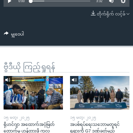
အ
0:00
3:32
သုတပဒေသာ အင်္ဂလိပ်စာ
ညွန်း
Learning English
တိုက်ရိုက် လင့်ခ်
စာမျက်နှာ
သို့
ဗွီအိုအေ လူမှုကွန်ယက်များ
ကျော်
မျှဝေပါ
ကြည့်
ရန်
ဘာသာစကားများ
ရှာဖွေ
ဗွီဒီယို ကြည့်ရှုရန်
ရန်
နေရာ
သို့
ကျော်
ရန်
၁၅ မတ္၊ ၂၀၂၅
၁၅ မတ္၊ ၂၀၂၅
ရိုဟင်ဂျာ အထောက်အပံ့ဖြတ်
အပစ်ရပ်ရေးသဘောမတူရင်
တောက်မှု ဟန့်တားဖို့ ကုလ
ရုရှားကို G7 ဒဏ်ခတ်မည်