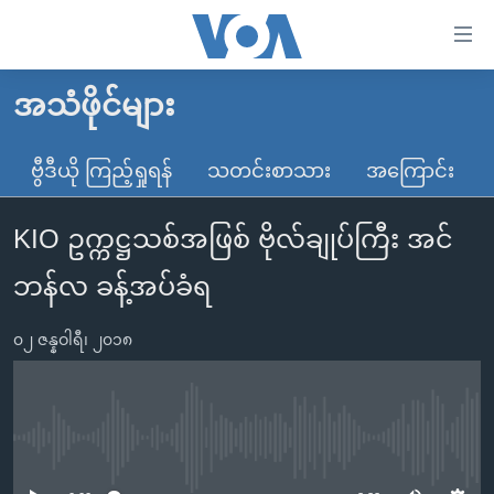
သုံး
ရ
လွယ်ကူ
အသံဖိုင်များ
မူလစာမျက်နှာ
စေ
မြန်မာ
ဗွီဒီယို ကြည့်ရှုရန်
သတင်းစာသား
အကြောင်း
သည့်
ကမ္ဘာ့သတင်းများ
Link
KIO ဥက္ကဋ္ဌသစ်အဖြစ် ဗိုလ်ချုပ်ကြီး အင်
ဗွီဒီယို
နိုင်ငံတကာ
များ
သတင်းလွတ်လပ်ခွင့်
အမေရိကန်
ဘန်လ ခန့်အပ်ခံရ
ပင်မ
ရပ်ဝန်းတခု လမ်းတခု အလွန်
တရုတ်
အကြောင်းအရာ
၀၂ ဇန္နဝါရီ၊ ၂၀၁၈
သို့
အင်္ဂလိပ်စာလေ့လာမယ်
အစ္စရေး-ပါလက်စတိုင်း
ကျော်
အပတ်စဉ်ကဏ္ဍများ
အမေရိကန်သုံးအီဒီယံ
ကြည့်
ရေဒီယိုနှင့်ရုပ်သံ အချက်အလက်များ
မကြေးမုံရဲ့ အင်္ဂလိပ်စာ
ရေဒီယို
ရန်
No media source currently available
ပင်မ
ရေဒီယို/တီဗွီအစီအစဉ်
ရုပ်ရှင်ထဲက အင်္ဂလိပ်စာ
တီဗွီ