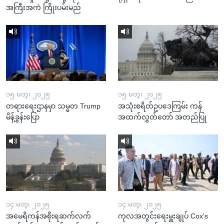
အကြီးအကဲ ကြိုးပမ်းမည်
၁၅ မတ္၊ ၂၀၂၅
၁၅ မတ္၊ ၂၀၂၅
တရားရေးဌာနမှာ သမ္မတ Trump
အသုံးစရိတ်ဥပဒေကြမ်း ကန်
မိန့်ခွန်းပြော
အထက်လွှတ်တော် အတည်ပြု
၁၄ မတ္၊ ၂၀၂၅
၁၄ မတ္၊ ၂၀၂၅
အမေရိကန်အစိုးရဆက်လက်
ကုလအတွင်းရေးမှူးချုပ် Cox's