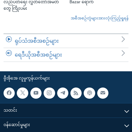
လည်ပတ်ရေး လွှတ်တော်အမတ်
Bazar ရောက်
တွေ ကြိုးပမ်း
အစီအစဉ်တွဲများအားလုံးကြည့်ရှုရန်
ရုပ်သံအစီအစဉ်များ
ရေဒီယိုအစီအစဉ်များ
ဗွီအိုအေ လူမှုကွန်ယက်များ
သတင်း
၀န်ဆောင်မှုများ