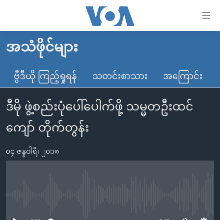
သုံး
ရ
လွယ်ကူ
အသံဖိုင်များ
မူလစာမျက်နှာ
စေ
မြန်မာ
ဗွီဒီယို ကြည့်ရှုရန်
သတင်းစာသား
အကြောင်း
သည့်
ကမ္ဘာ့သတင်းများ
Link
ဒီမို ဖွဲ့စည်းပုံပေါ်ပေါက်ဖို့ သမ္မတဦးထင်
ဗွီဒီယို
နိုင်ငံတကာ
များ
သတင်းလွတ်လပ်ခွင့်
အမေရိကန်
ကျော် တိုက်တွန်း
ပင်မ
ရပ်ဝန်းတခု လမ်းတခု အလွန်
တရုတ်
အကြောင်းအရာ
၀၄ ဇန္နဝါရီ၊ ၂၀၁၈
သို့
အင်္ဂလိပ်စာလေ့လာမယ်
အစ္စရေး-ပါလက်စတိုင်း
ကျော်
အပတ်စဉ်ကဏ္ဍများ
အမေရိကန်သုံးအီဒီယံ
ကြည့်
ရေဒီယိုနှင့်ရုပ်သံ အချက်အလက်များ
မကြေးမုံရဲ့ အင်္ဂလိပ်စာ
ရေဒီယို
ရန်
No media source currently available
ပင်မ
ရေဒီယို/တီဗွီအစီအစဉ်
ရုပ်ရှင်ထဲက အင်္ဂလိပ်စာ
တီဗွီ