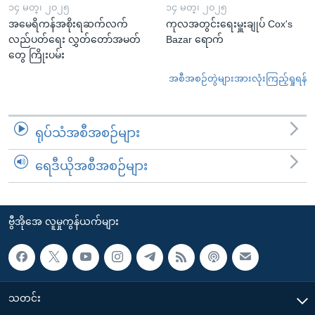
၁၄ မတ္၊ ၂၀၂၅
၁၄ မတ္၊ ၂၀၂၅
အမေရိကန်အစိုးရဆက်လက်
ကုလအတွင်းရေးမှူးချုပ် Cox's
လည်ပတ်ရေး လွှတ်တော်အမတ်
Bazar ရောက်
တွေ ကြိုးပမ်း
အစီအစဉ်တွဲများအားလုံးကြည့်ရှုရန်
ရုပ်သံအစီအစဉ်များ
ရေဒီယိုအစီအစဉ်များ
ဗွီအိုအေ လူမှုကွန်ယက်များ
သတင်း