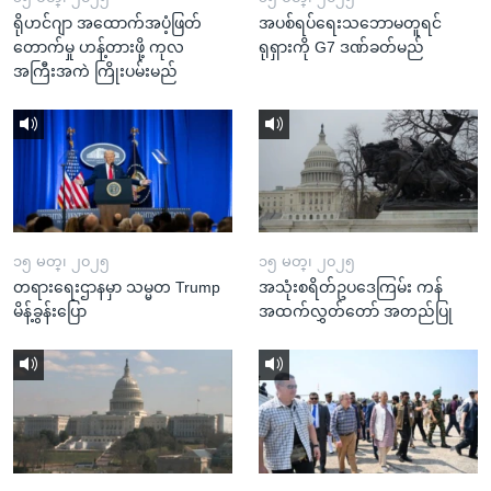
ရိုဟင်ဂျာ အထောက်အပံ့ဖြတ်
အပစ်ရပ်ရေးသဘောမတူရင်
တောက်မှု ဟန့်တားဖို့ ကုလ
ရုရှားကို G7 ဒဏ်ခတ်မည်
အကြီးအကဲ ကြိုးပမ်းမည်
၁၅ မတ္၊ ၂၀၂၅
၁၅ မတ္၊ ၂၀၂၅
တရားရေးဌာနမှာ သမ္မတ Trump
အသုံးစရိတ်ဥပဒေကြမ်း ကန်
မိန့်ခွန်းပြော
အထက်လွှတ်တော် အတည်ပြု