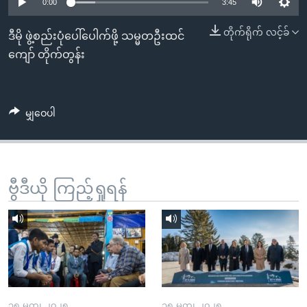
အ
0:00
3:45
သုတပဒေသာ အင်္ဂလိပ်စာ
ညွန်း
Learning English
တိုက်ရိုက် လင့်ခ်
ဒီမို ဖွဲ့စည်းပုံပေါ်ပေါက်ဖို့ သမ္မတဦးထင်
စာမျက်နှာ
ကျော် တိုက်တွန်း
သို့
ဗွီအိုအေ လူမှုကွန်ယက်များ
ကျော်
ကြည့်
မျှဝေပါ
ရန်
ဘာသာစကားများ
ရှာဖွေ
ရန်
နေရာ
ဗွီဒီယို ကြည့်ရှုရန်
သို့
ကျော်
ရန်
၁၅ မတ္၊ ၂၀၂၅
၁၅ မတ္၊ ၂၀၂၅