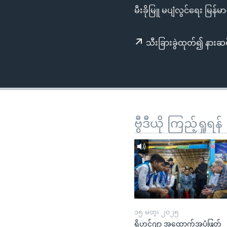
သုတပဒေသာ အင်္ဂလိပ်စာ
အ
မီးခိုမြူ မပျံလွင်ရေး မြန်
ညွန်း
စာမျက်နှာ
သီးခြားခွဲထုတ်၍ နားဆင
သို့
ကျော်
ကြည့်
ရန်
ရှာဖွေ
ရန်
ဗွီဒီယို ကြည့်ရှုရန်
နေရာ
သို့
ကျော်
ရန်
၁၅ မတ္၊ ၂၀၂၅
ရိုဟင်ဂျာ အထောက်အပံ့ဖြတ်