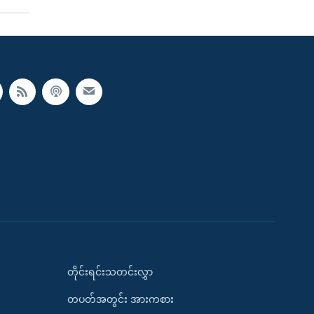
တိုင်းရင်းသတင်းလွှာ
တပတ်အတွင်း အားကစား