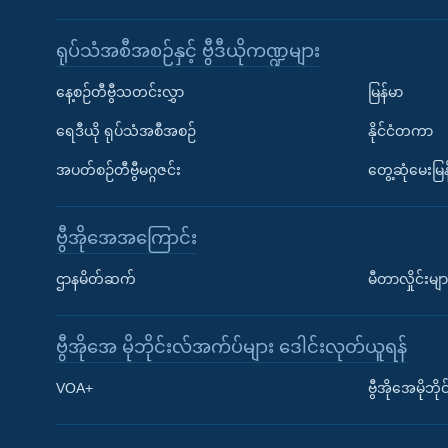
ရုပ်သံအစီအစဉ်နှင့် ဗွီဒီယိုကဏ္ဍများ
နေ့စဉ်တီဗွီသတင်းလွှာ
မြန်မာ
ရေဒီယို ရုပ်သံအစီအစဉ်
နိုင်ငံတကာ
အပတ်စဉ်တီဗွီမဂ္ဂဇင်း
တွေ့ဆုံမေးမြန
ဗွီအိုအေအကြောင်း
ဌာနမိတ်ဆက်
မီတာလှိုင်းမျာ
ဗွီအိုအေ မိုဘိုင်းလ်အက်ပ်များ ဒေါင်းလုတ်ယူရန်
Learning English
VOA+
ဗွီအိုအေမိုဘ
ဗွီအိုအေ လူမှုကွန်ယက်များ