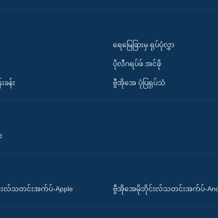
ရေမြေခြားမှ ရုပ်ပုံလွှာ
ပိုလီဂရပ်ဖ်.အင်ဖို
်းခန်း
ဗွီအိုအေ ပုံပြရုပ်သံ
း
ိုင်းလ်သတင်းအက်ပ်-Apple
ဗွီအိုအေမိုဘိုင်းလ်သတင်းအက်ပ်-An