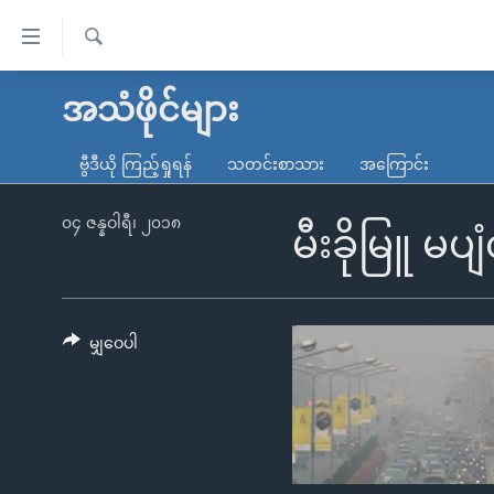
သုံး
ရ
ရှာဖွေ
လွယ်ကူ
မူလစာမျက်နှာ
အသံဖိုင်များ
ရ
စေ
မြန်မာ
လာ
ဗွီဒီယို ကြည့်ရှုရန်
သတင်းစာသား
အကြောင်း
သည့်
ဒ်
ကမ္ဘာ့သတင်းများ
Link
ဗွီဒီယို
နိုင်ငံတကာ
၀၄ ဇန္နဝါရီ၊ ၂၀၁၈
မီးခိုမြူ မပ
များ
သတင်းလွတ်လပ်ခွင့်
အမေရိကန်
ပင်မ
ရပ်ဝန်းတခု လမ်းတခု အလွန်
တရုတ်
အကြောင်းအရာ
အင်္ဂလိပ်စာလေ့လာမယ်
အစ္စရေး-ပါလက်စတိုင်း
မျှဝေပါ
သို့
အပတ်စဉ်ကဏ္ဍများ
အမေရိကန်သုံးအီဒီယံ
ကျော်
ကြည့်
ရေဒီယိုနှင့်ရုပ်သံ အချက်အလက်များ
မကြေးမုံရဲ့ အင်္ဂလိပ်စာ
ရေဒီယို
ရန်
ရေဒီယို/တီဗွီအစီအစဉ်
ရုပ်ရှင်ထဲက အင်္ဂလိပ်စာ
တီဗွီ
ပင်မ