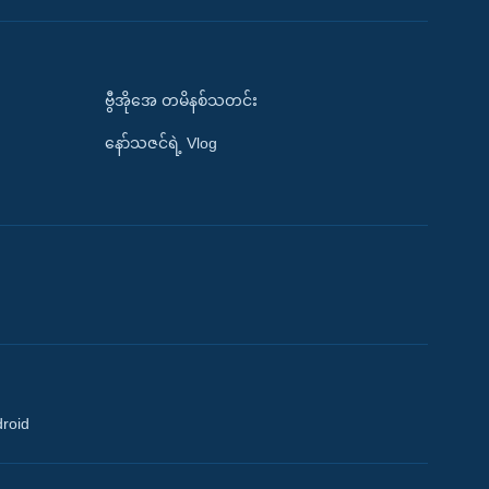
ဗွီအိုအေ တမိနစ်သတင်း
နော်သဇင်ရဲ့ Vlog
droid