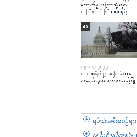
တောက်မှု ဟန့်တားဖို့ ကုလ
အကြီးအကဲ ကြိုးပမ်းမည်
၁၅ မတ္၊ ၂၀၂၅
အသုံးစရိတ်ဥပဒေကြမ်း ကန်
အထက်လွှတ်တော် အတည်ပြု
ရုပ်သံအစီအစဉ်မျာ
ရေဒီယိုအစီအစဉ်မျ