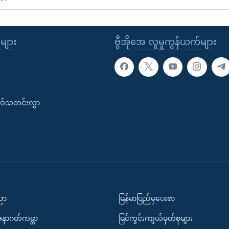
ုများ
ဗွီအိုအေ လူမှုကွန်ယက်များ
းလ်သတင်းလွှာ
ပညာ
မြန်မာပြည်မှပေးစာ
အနာဂတ်ကမ္ဘာ
မြင်ကွင်းကျယ်မှတ်စုများ