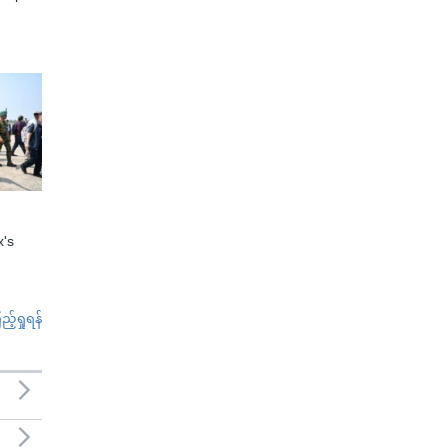
x's
်ရှုရန်