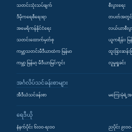
သတင်းသုံးသပ်ချက်
စီးပွားရေး
ဒီမိုကရေစီရေးရာ
တပတ်အတွင်
အမေရိကန်နိုင်ငံရေး
လယ်ယာစီးပွ
သတင်းထောက်မှတ်စု
ယူကရိန်း၊ မြန
ကမ္ဘာ့သတင်းမီဒီယာထဲက မြန်မာ
ထူးခြားဆန်း
ကမ္ဘာ့ မြန်မာ့ မီဒီယာမြင်ကွင်း
လူမှုရှုခင်း
အင်္ဂလိပ်သင်ခန်းစာများ
အီဒီယံသင်ခန်းစာ
မကြေးမုံရဲ့အင
ရေဒီယို
နံနက်ပိုင်း ၆း၀၀-ရး၀၀
ညပိုင်း ၉း၀