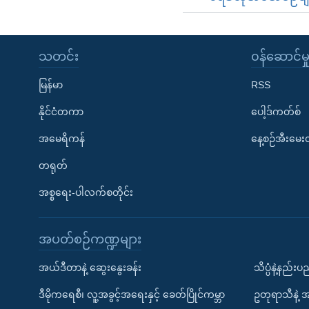
သတင်း
၀န်ဆောင်မှ
မြန်မာ
RSS
နိုင်ငံတကာ
ပေါ့ဒ်ကတ်စ်
အမေရိကန်
နေ့စဉ်အီးမေ
တရုတ်
အစ္စရေး-ပါလက်စတိုင်း
အပတ်စဉ်ကဏ္ဍများ
အယ်ဒီတာနဲ့ ဆွေးနွေးခန်း
သိပ္ပံနဲ့နည်း
ဒီမိုကရေစီ၊ လူ့အခွင့်အရေးနှင့် ခေတ်ပြိုင်ကမ္ဘာ
ဥတုရာသီနဲ့ 