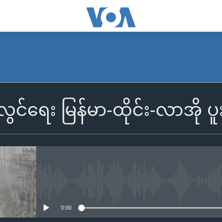
ျံလွင်ရေး မြန်မာ-ထိုင်း-လာအို
No media source currently availa
0:00