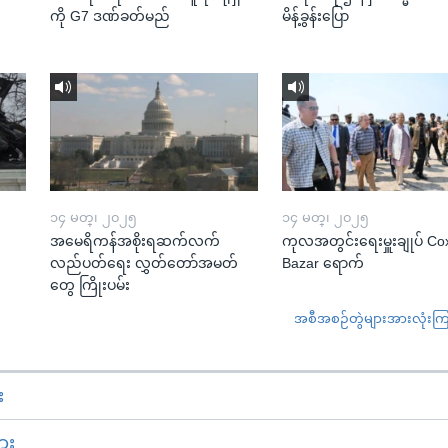
ကို G7 ဒဏ်ခတ်မည်
မိန့်ခွန်းပြော
၁၄ မတ္၊ ၂၀၂၅
၁၄ မတ္၊ ၂၀၂၅
အမေရိကန်အစိုးရဆက်လက်
ကုလအတွင်းရေးမှူးချုပ် Co
လည်ပတ်ရေး လွှတ်တော်အမတ်
Bazar ရောက်
တွေ ကြိုးပမ်း
အစီအစဉ်တွဲများအားလုံးကြည့
း
ား