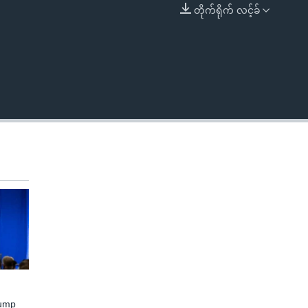
တိုက်ရိုက် လင့်ခ်
EMBED
rump