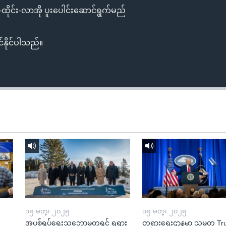
မာ-ထိုင်း-လာအို ပူးပေါင်းဆောင်ရွက်မည်
်နိုင်ပါသည်။
၁၅ မတ္၊ ၂၀၂၅
၁၅ မတ္၊ ၂၀၂၅
အပစ်ရပ်ရေးသဘောမတူရင် ရုရှား
တရားရေးဌာနမှာ သမ္မတ T