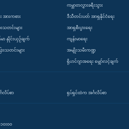
ကမ္ဘာတလွှားခရီးသွား
း အားကစား
ဒီသီတင်းပတ် အာရှနိုင်ငံရေး
ားသတင်းများ
အာရှစီးပွားရေး
်မာ နှိုင်းယှဉ်ချက်
ကျန်းမာရေး
ပြားသတင်းများ
အမျိုးသမီးကဏ္ဍ
ရိုဟင်ဂျာအရေး မျှော်လင့်ချက်
်္ဂလိပ်စာ
ရုပ်ရှင်ထဲက အင်္ဂလိပ်စာ
၀-၁၀း၀၀