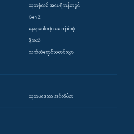
သုတစုံလင် အမေရိကန်တခွင်
Gen Z
နေရာပေါင်းစုံ အကြောင်းစုံ
ဒို့အသံ
သက်တံရောင်သတင်းလွှာ
သုတပဒေသာ အင်္ဂလိပ်စာ