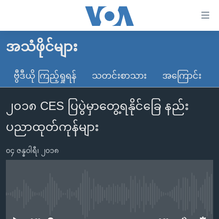
သုံး
ရ
လွယ်ကူ
အသံဖိုင်များ
မူလစာမျက်နှာ
စေ
မြန်မာ
ဗွီဒီယို ကြည့်ရှုရန်
သတင်းစာသား
အကြောင်း
သည့်
ကမ္ဘာ့သတင်းများ
Link
၂၀၁၈ CES ပြပွဲမှာတွေ့ရနိုင်ခြေ နည်း
ဗွီဒီယို
နိုင်ငံတကာ
များ
သတင်းလွတ်လပ်ခွင့်
အမေရိကန်
ပညာထုတ်ကုန်များ
ပင်မ
ရပ်ဝန်းတခု လမ်းတခု အလွန်
တရုတ်
အကြောင်းအရာ
၀၄ ဇန္နဝါရီ၊ ၂၀၁၈
သို့
အင်္ဂလိပ်စာလေ့လာမယ်
အစ္စရေး-ပါလက်စတိုင်း
ကျော်
အပတ်စဉ်ကဏ္ဍများ
အမေရိကန်သုံးအီဒီယံ
ကြည့်
ရေဒီယိုနှင့်ရုပ်သံ အချက်အလက်များ
မကြေးမုံရဲ့ အင်္ဂလိပ်စာ
ရေဒီယို
ရန်
No media source currently available
ပင်မ
ရေဒီယို/တီဗွီအစီအစဉ်
ရုပ်ရှင်ထဲက အင်္ဂလိပ်စာ
တီဗွီ