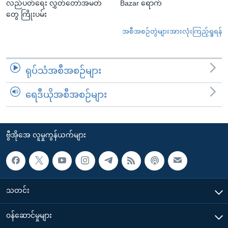
လည်ပတ်ရေး လွှတ်တော်အမတ်
Bazar ရောက်
တွေ ကြိုးပမ်း
အစီအစဉ်တွဲများအားလုံးကြည့်ရှုရန်
ရုပ်သံအစီအစဉ်များ
ရေဒီယိုအစီအစဉ်များ
ဗွီအိုအေ လူမှုကွန်ယက်များ
သတင်း
၀န်ဆောင်မှုများ