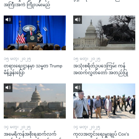
အကြီးအကဲ ကြိုးပမ်းမည်
၁၅ မတ္၊ ၂၀၂၅
၁၅ မတ္၊ ၂၀၂၅
တရားရေးဌာနမှာ သမ္မတ Trump
အသုံးစရိတ်ဥပဒေကြမ်း ကန်
မိန့်ခွန်းပြော
အထက်လွှတ်တော် အတည်ပြု
၁၄ မတ္၊ ၂၀၂၅
၁၄ မတ္၊ ၂၀၂၅
အမေရိကန်အစိုးရဆက်လက်
ကုလအတွင်းရေးမှူးချုပ် Cox's