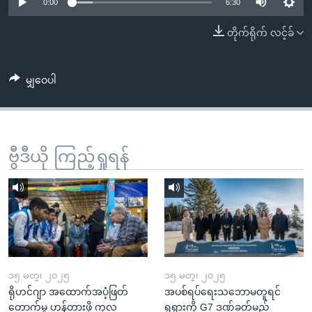
အ
0:00
6:30
သုတပဒေသာ အင်္ဂလိပ်စာ
ညွန်း
Learning English
တိုက်ရိုက် လင့်ခ်
စာမျက်နှာ
သို့
ဗွီအိုအေ လူမှုကွန်ယက်များ
ကျော်
မျှဝေပါ
ကြည့်
ရန်
ဘာသာစကားများ
ရှာဖွေ
ဗွီဒီယို ကြည့်ရှုရန်
ရန်
နေရာ
သို့
ကျော်
ရန်
၁၅ မတ္၊ ၂၀၂၅
၁၅ မတ္၊ ၂၀၂၅
ရိုဟင်ဂျာ အထောက်အပံ့ဖြတ်
အပစ်ရပ်ရေးသဘောမတူရင်
တောက်မှု ဟန့်တားဖို့ ကုလ
ရုရှားကို G7 ဒဏ်ခတ်မည်