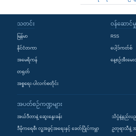
သတင်း
၀န်ဆောင်မှ
မြန်မာ
RSS
နိုင်ငံတကာ
ပေါ့ဒ်ကတ်စ်
အမေရိကန်
နေ့စဉ်အီးမေ
တရုတ်
အစ္စရေး-ပါလက်စတိုင်း
အပတ်စဉ်ကဏ္ဍများ
အယ်ဒီတာနဲ့ ဆွေးနွေးခန်း
သိပ္ပံနဲ့နည်း
ဒီမိုကရေစီ၊ လူ့အခွင့်အရေးနှင့် ခေတ်ပြိုင်ကမ္ဘာ
ဥတုရာသီနဲ့ 