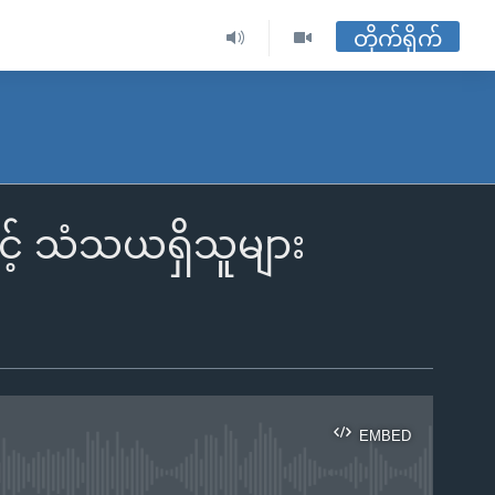
တိုက်ရိုက်
ှင့် သံသယရှိသူများ
EMBED
ble