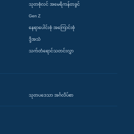
သုတစုံလင် အမေရိကန်တခွင်
Gen Z
နေရာပေါင်းစုံ အကြောင်းစုံ
ဒို့အသံ
သက်တံရောင်သတင်းလွှာ
သုတပဒေသာ အင်္ဂလိပ်စာ