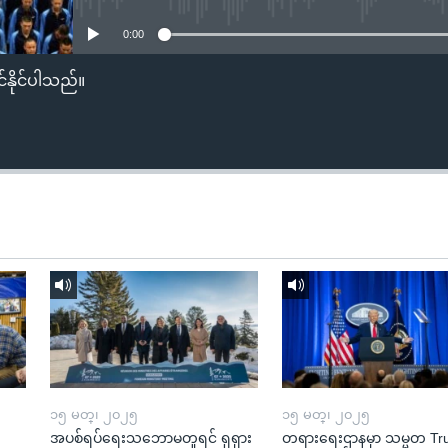
0:00
်နိုင်ပါသည်။
၁၅ မတ္၊ ၂၀၂၅
၁၅ မတ္၊ ၂၀၂၅
အပစ်ရပ်ရေးသဘောမတူရင် ရုရှား
တရားရေးဌာနမှာ သမ္မတ T