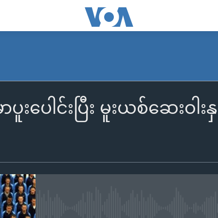
ာပူးပေါင်းပြီး မူးယစ်ဆေးဝါးန
No media source currently availa