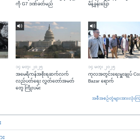
ကို G7 ဒဏ်ခတ်မည်
မိန့်ခွန်းပြော
၁၄ မတ္၊ ၂၀၂၅
၁၄ မတ္၊ ၂၀၂၅
အမေရိကန်အစိုးရဆက်လက်
ကုလအတွင်းရေးမှူးချုပ် Co
လည်ပတ်ရေး လွှတ်တော်အမတ်
Bazar ရောက်
တွေ ကြိုးပမ်း
အစီအစဉ်တွဲများအားလုံးကြည့
း
ား