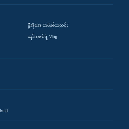
ဗွီအိုအေ တမိနစ်သတင်း
နော်သဇင်ရဲ့ Vlog
droid