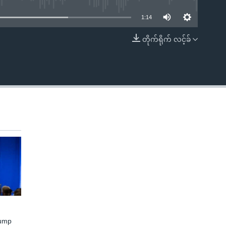
1:14
တိုက်ရိုက် လင့်ခ်
EMBED
rump