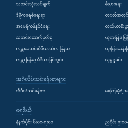
သတင်းသုံးသပ်ချက်
စီးပွားရေး
ဒီမိုကရေစီရေးရာ
တပတ်အတွင်
အမေရိကန်နိုင်ငံရေး
လယ်ယာစီးပွ
သတင်းထောက်မှတ်စု
ယူကရိန်း၊ မြန
ကမ္ဘာ့သတင်းမီဒီယာထဲက မြန်မာ
ထူးခြားဆန်း
ကမ္ဘာ့ မြန်မာ့ မီဒီယာမြင်ကွင်း
လူမှုရှုခင်း
အင်္ဂလိပ်သင်ခန်းစာများ
အီဒီယံသင်ခန်းစာ
မကြေးမုံရဲ့အင
ရေဒီယို
နံနက်ပိုင်း ၆း၀၀-ရး၀၀
ညပိုင်း ၉း၀