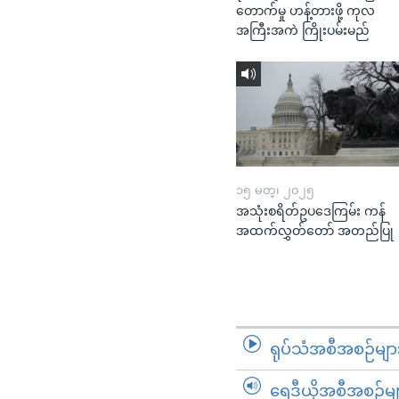
တောက်မှု ဟန့်တားဖို့ ကုလ
အကြီးအကဲ ကြိုးပမ်းမည်
၁၅ မတ္၊ ၂၀၂၅
အသုံးစရိတ်ဥပဒေကြမ်း ကန်
အထက်လွှတ်တော် အတည်ပြု
ရုပ်သံအစီအစဉ်မျာ
ရေဒီယိုအစီအစဉ်မျ