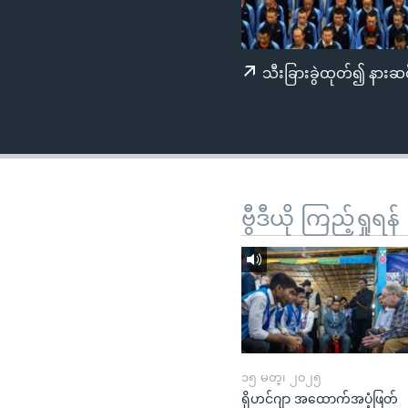
သုတပဒေသာ အင်္ဂလိပ်စာ
အ
ညွန်း
စာမျက်နှာ
သီးခြားခွဲထုတ်၍ နားဆင
သို့
ကျော်
ကြည့်
ရန်
ရှာဖွေ
ရန်
ဗွီဒီယို ကြည့်ရှုရန်
နေရာ
သို့
ကျော်
ရန်
၁၅ မတ္၊ ၂၀၂၅
ရိုဟင်ဂျာ အထောက်အပံ့ဖြတ်