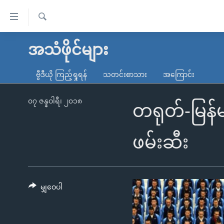
သုံး
ရ
ရှာဖွေ
လွယ်ကူ
မူလစာမျက်နှာ
အသံဖိုင်များ
ရ
စေ
မြန်မာ
လာ
ဗွီဒီယို ကြည့်ရှုရန်
သတင်းစာသား
အကြောင်း
သည့်
ဒ်
ကမ္ဘာ့သတင်းများ
Link
ဗွီဒီယို
နိုင်ငံတကာ
၀၇ ဇန္နဝါရီ၊ ၂၀၁၈
တရုတ်-မြန်မ
များ
သတင်းလွတ်လပ်ခွင့်
အမေရိကန်
ပင်မ
ရပ်ဝန်းတခု လမ်းတခု အလွန်
တရုတ်
ဖမ်းဆီး
အကြောင်းအရာ
အင်္ဂလိပ်စာလေ့လာမယ်
အစ္စရေး-ပါလက်စတိုင်း
သို့
အပတ်စဉ်ကဏ္ဍများ
အမေရိကန်သုံးအီဒီယံ
ကျော်
ကြည့်
မျှဝေပါ
ရေဒီယိုနှင့်ရုပ်သံ အချက်အလက်များ
မကြေးမုံရဲ့ အင်္ဂလိပ်စာ
ရေဒီယို
ရန်
ရေဒီယို/တီဗွီအစီအစဉ်
ရုပ်ရှင်ထဲက အင်္ဂလိပ်စာ
တီဗွီ
ပင်မ