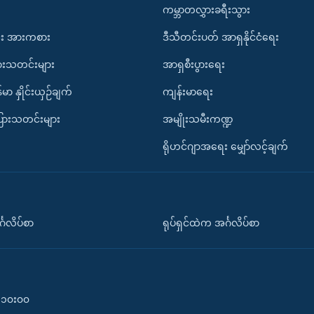
ကမ္ဘာတလွှားခရီးသွား
း အားကစား
ဒီသီတင်းပတ် အာရှနိုင်ငံရေး
ားသတင်းများ
အာရှစီးပွားရေး
်မာ နှိုင်းယှဉ်ချက်
ကျန်းမာရေး
ပြားသတင်းများ
အမျိုးသမီးကဏ္ဍ
ရိုဟင်ဂျာအရေး မျှော်လင့်ချက်
်္ဂလိပ်စာ
ရုပ်ရှင်ထဲက အင်္ဂလိပ်စာ
၀-၁၀း၀၀