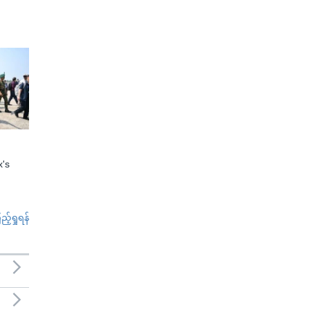
x's
်ရှုရန်