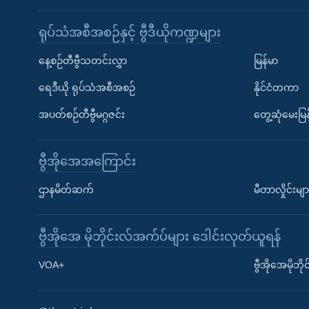
ရုပ်သံအစီအစဉ်နှင့် ဗွီဒီယိုကဏ္ဍများ
နေ့စဉ်တီဗွီသတင်းလွှာ
မြန်မာ
ရေဒီယို ရုပ်သံအစီအစဉ်
နိုင်ငံတကာ
အပတ်စဉ်တီဗွီမဂ္ဂဇင်း
တွေ့ဆုံမေးမြန
ဗွီအိုအေအကြောင်း
ဌာနမိတ်ဆက်
မီတာလှိုင်းမျာ
ဗွီအိုအေ မိုဘိုင်းလ်အက်ပ်များ ဒေါင်းလုတ်ယူရန်
Learning English
VOA+
ဗွီအိုအေမိုဘ
ဗွီအိုအေ လူမှုကွန်ယက်များ