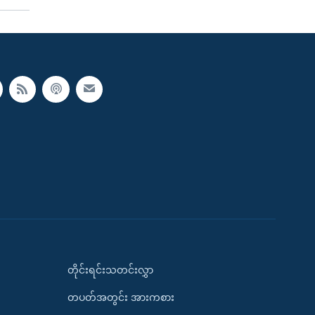
တိုင်းရင်းသတင်းလွှာ
တပတ်အတွင်း အားကစား