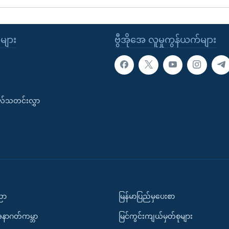
ုများ
ဗွီအိုအေ လူမှုကွန်ယက်များ
းလ်သတင်းလွှာ
ပညာ
မြန်မာပြည်မှပေးစာ
အနာဂတ်ကမ္ဘာ
မြင်ကွင်းကျယ်မှတ်စုများ