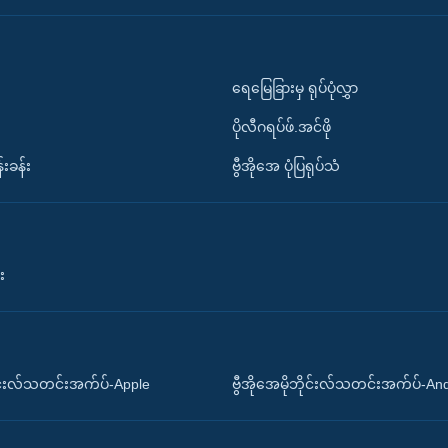
ရေမြေခြားမှ ရုပ်ပုံလွှာ
ပိုလီဂရပ်ဖ်.အင်ဖို
်းခန်း
ဗွီအိုအေ ပုံပြရုပ်သံ
း
ိုင်းလ်သတင်းအက်ပ်-Apple
ဗွီအိုအေမိုဘိုင်းလ်သတင်းအက်ပ်-An