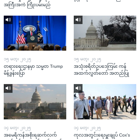
အကြီးအကဲ ကြိုးပမ်းမည်
၁၅ မတ္၊ ၂၀၂၅
၁၅ မတ္၊ ၂၀၂၅
တရားရေးဌာနမှာ သမ္မတ Trump
အသုံးစရိတ်ဥပဒေကြမ်း ကန်
မိန့်ခွန်းပြော
အထက်လွှတ်တော် အတည်ပြု
၁၄ မတ္၊ ၂၀၂၅
၁၄ မတ္၊ ၂၀၂၅
အမေရိကန်အစိုးရဆက်လက်
ကုလအတွင်းရေးမှူးချုပ် Cox's