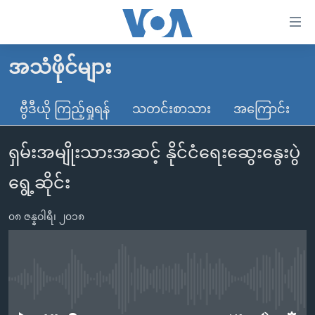
သုံး
ရ
လွယ်ကူ
အသံဖိုင်များ
မူလစာမျက်နှာ
စေ
မြန်မာ
ဗွီဒီယို ကြည့်ရှုရန်
သတင်းစာသား
အကြောင်း
သည့်
ကမ္ဘာ့သတင်းများ
Link
ရှမ်းအမျိုးသားအဆင့် နိုင်ငံရေးဆွေးနွေးပွဲ
ဗွီဒီယို
နိုင်ငံတကာ
များ
သတင်းလွတ်လပ်ခွင့်
အမေရိကန်
ရွေ့ဆိုင်း
ပင်မ
ရပ်ဝန်းတခု လမ်းတခု အလွန်
တရုတ်
အကြောင်းအရာ
၀၈ ဇန္နဝါရီ၊ ၂၀၁၈
သို့
အင်္ဂလိပ်စာလေ့လာမယ်
အစ္စရေး-ပါလက်စတိုင်း
ကျော်
အပတ်စဉ်ကဏ္ဍများ
အမေရိကန်သုံးအီဒီယံ
ကြည့်
ရေဒီယိုနှင့်ရုပ်သံ အချက်အလက်များ
မကြေးမုံရဲ့ အင်္ဂလိပ်စာ
ရေဒီယို
ရန်
No media source currently available
ပင်မ
ရေဒီယို/တီဗွီအစီအစဉ်
ရုပ်ရှင်ထဲက အင်္ဂလိပ်စာ
တီဗွီ