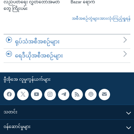
လည်ပတ်ရေး လွှတ်တော်အမတ်
Bazar ရောက်
တွေ ကြိုးပမ်း
အစီအစဉ်တွဲများအားလုံးကြည့်ရှုရန်
ရုပ်သံအစီအစဉ်များ
ရေဒီယိုအစီအစဉ်များ
ဗွီအိုအေ လူမှုကွန်ယက်များ
သတင်း
၀န်ဆောင်မှုများ