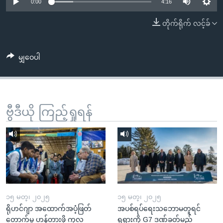
အ
0:00
4:16
သုတပဒေသာ အင်္ဂလိပ်စာ
ညွန်း
Learning English
တိုက်ရိုက် လင့်ခ်
စာမျက်နှာ
သို့
ဗွီအိုအေ လူမှုကွန်ယက်များ
ကျော်
မျှဝေပါ
ကြည့်
ရန်
ဘာသာစကားများ
ရှာဖွေ
ဗွီဒီယို ကြည့်ရှုရန်
ရန်
နေရာ
သို့
ကျော်
ရန်
၁၅ မတ္၊ ၂၀၂၅
၁၅ မတ္၊ ၂၀၂၅
ရိုဟင်ဂျာ အထောက်အပံ့ဖြတ်
အပစ်ရပ်ရေးသဘောမတူရင်
တောက်မှု ဟန့်တားဖို့ ကုလ
ရုရှားကို G7 ဒဏ်ခတ်မည်