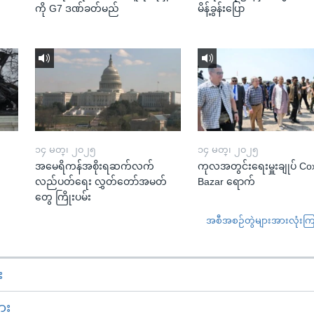
ကို G7 ဒဏ်ခတ်မည်
မိန့်ခွန်းပြော
၁၄ မတ္၊ ၂၀၂၅
၁၄ မတ္၊ ၂၀၂၅
အမေရိကန်အစိုးရဆက်လက်
ကုလအတွင်းရေးမှူးချုပ် Co
လည်ပတ်ရေး လွှတ်တော်အမတ်
Bazar ရောက်
တွေ ကြိုးပမ်း
အစီအစဉ်တွဲများအားလုံးကြည့
း
ား