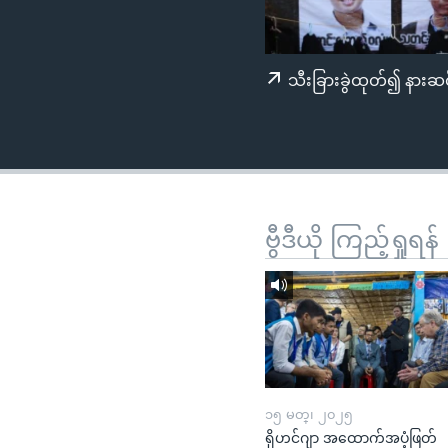
သုတပဒေသာ အင်္ဂလိပ်စာ
အ
ညွန်း
စာမျက်နှာ
သီးခြားခွဲထုတ်၍ နားဆင
သို့
ကျော်
ကြည့်
ရန်
ရှာဖွေ
ရန်
ဗွီဒီယို ကြည့်ရှုရန်
နေရာ
သို့
ကျော်
ရန်
၁၅ မတ္၊ ၂၀၂၅
ရိုဟင်ဂျာ အထောက်အပံ့ဖြတ်