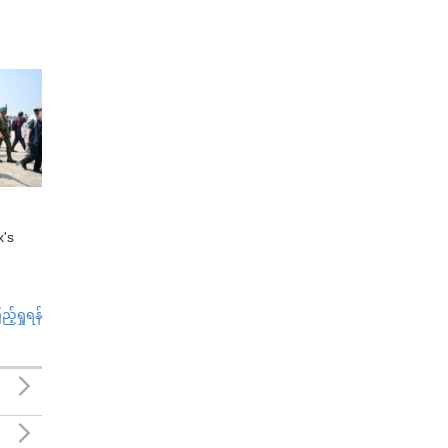
x's
်ရှုရန်