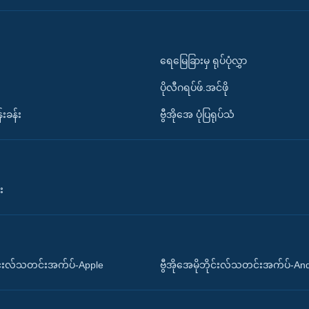
ရေမြေခြားမှ ရုပ်ပုံလွှာ
ပိုလီဂရပ်ဖ်.အင်ဖို
်းခန်း
ဗွီအိုအေ ပုံပြရုပ်သံ
း
ိုင်းလ်သတင်းအက်ပ်-Apple
ဗွီအိုအေမိုဘိုင်းလ်သတင်းအက်ပ်-An