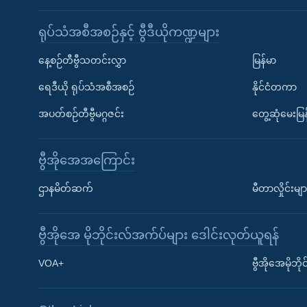
ရုပ်သံအစီအစဉ်နှင့် ဗွီဒီယိုကဏ္ဍများ
နေ့စဉ်တီဗွီသတင်းလွှာ
မြန်မာ
ရေဒီယို ရုပ်သံအစီအစဉ်
နိုင်ငံတကာ
အပတ်စဉ်တီဗွီမဂ္ဂဇင်း
တွေ့ဆုံမေးမြန
ဗွီအိုအေအကြောင်း
ဌာနမိတ်ဆက်
မီတာလှိုင်းမျာ
ဗွီအိုအေ မိုဘိုင်းလ်အက်ပ်များ ဒေါင်းလုတ်ယူရန်
Learning English
VOA+
ဗွီအိုအေမိုဘ
ဗွီအိုအေ လူမှုကွန်ယက်များ