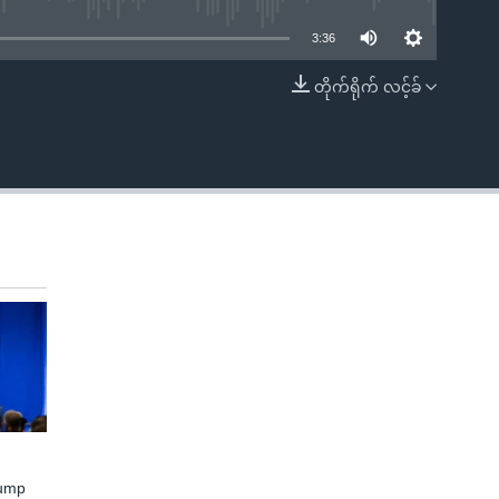
3:36
တိုက်ရိုက် လင့်ခ်
EMBED
rump