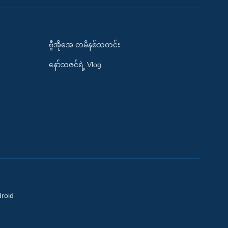
ဗွီအိုအေ တမိနစ်သတင်း
နော်သဇင်ရဲ့ Vlog
droid