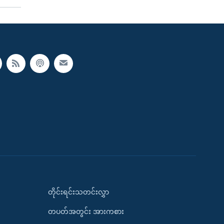
တိုင်းရင်းသတင်းလွှာ
တပတ်အတွင်း အားကစား