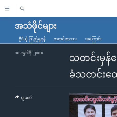
သုံး
ရ
ရှာဖွေ
လွယ်ကူ
မူလစာမျက်နှာ
အသံဖိုင်များ
ရ
စေ
မြန်မာ
လာ
ဗွီဒီယို ကြည့်ရှုရန်
သတင်းစာသား
အကြောင်း
သည့်
ဒ်
ကမ္ဘာ့သတင်းများ
Link
ဗွီဒီယို
နိုင်ငံတကာ
၁၀ ဇန္နဝါရီ၊ ၂၀၁၈
သတင်းမှန်တ
များ
သတင်းလွတ်လပ်ခွင့်
အမေရိကန်
ပင်မ
ရပ်ဝန်းတခု လမ်းတခု အလွန်
တရုတ်
ခံသတင်းထေ
အကြောင်းအရာ
အင်္ဂလိပ်စာလေ့လာမယ်
အစ္စရေး-ပါလက်စတိုင်း
သို့
အပတ်စဉ်ကဏ္ဍများ
အမေရိကန်သုံးအီဒီယံ
ကျော်
ကြည့်
မျှဝေပါ
ရေဒီယိုနှင့်ရုပ်သံ အချက်အလက်များ
မကြေးမုံရဲ့ အင်္ဂလိပ်စာ
ရေဒီယို
ရန်
ရေဒီယို/တီဗွီအစီအစဉ်
ရုပ်ရှင်ထဲက အင်္ဂလိပ်စာ
တီဗွီ
ပင်မ