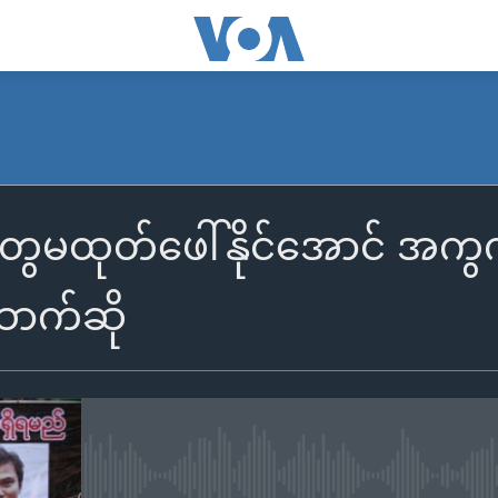
ွေမထုတ်ဖေါ်နိုင်အောင် အကွက
ာက်ဆို
No media source currently availa