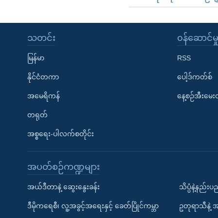
သတင်း
၀န်ဆောင်မှ
မြန်မာ
RSS
နိုင်ငံတကာ
ပေါ့ဒ်ကတ်စ်
အမေရိကန်
နေ့စဉ်အီးမေ
တရုတ်
အစ္စရေး-ပါလက်စတိုင်း
အပတ်စဉ်ကဏ္ဍများ
အယ်ဒီတာနဲ့ ဆွေးနွေးခန်း
သိပ္ပံနဲ့နည်း
ဒီမိုကရေစီ၊ လူ့အခွင့်အရေးနှင့် ခေတ်ပြိုင်ကမ္ဘာ
ဥတုရာသီနဲ့ 