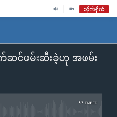
တိုက်ရိုက်
ဗွီအိုအေ မြန်မာနံနက်ခင်း
တိုက်ရိုက်ထုတ်လွှင့်မှု
အစီအစဉ်များ
်ဆင်ဖမ်းဆီးခဲ့ဟု အဖမ်း
ဗွီအိုအေ မြန်မာနံနက်ခင်း
ရေဒီယိုတိုက်ရိုက်နားဆင်ရန်
EMBED
ble