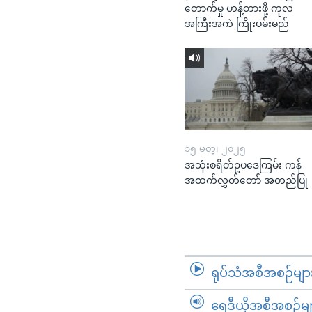
တောက်မှု ဟန့်တားဖို့ ကုလ
အကြီးအကဲ ကြိုးပမ်းမည်
၁၅ မတ္၊ ၂၀၂၅
အသုံးစရိတ်ဥပဒေကြမ်း ကန်
အထက်လွှတ်တော် အတည်ပြု
ရုပ်သံအစီအစဉ်မျာ
ရေဒီယိုအစီအစဉ်မျ