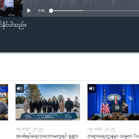
0:00
်နိုင်ပါသည်။
၁၅ မတ္၊ ၂၀၂၅
၁၅ မတ္၊ ၂၀၂၅
အပစ်ရပ်ရေးသဘောမတူရင် ရုရှား
တရားရေးဌာနမှာ သမ္မတ T