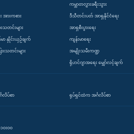
ကမ္ဘာတလွှားခရီးသွား
း အားကစား
ဒီသီတင်းပတ် အာရှနိုင်ငံရေး
ားသတင်းများ
အာရှစီးပွားရေး
်မာ နှိုင်းယှဉ်ချက်
ကျန်းမာရေး
ပြားသတင်းများ
အမျိုးသမီးကဏ္ဍ
ရိုဟင်ဂျာအရေး မျှော်လင့်ချက်
်္ဂလိပ်စာ
ရုပ်ရှင်ထဲက အင်္ဂလိပ်စာ
၀-၁၀း၀၀