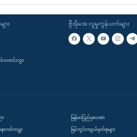
ုများ
ဗွီအိုအေ လူမှုကွန်ယက်များ
းလ်သတင်းလွှာ
ပညာ
မြန်မာပြည်မှပေးစာ
အနာဂတ်ကမ္ဘာ
မြင်ကွင်းကျယ်မှတ်စုများ