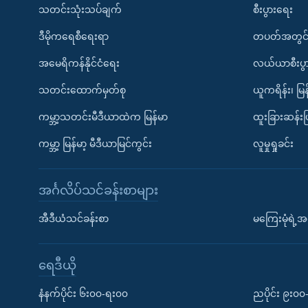
သတင်းသုံးသပ်ချက်
စီးပွားရေး
ဒီမိုကရေစီရေးရာ
တပတ်အတွင်
အမေရိကန်နိုင်ငံရေး
လယ်ယာစီးပွ
သတင်းထောက်မှတ်စု
ယူကရိန်း၊ မြန
ကမ္ဘာ့သတင်းမီဒီယာထဲက မြန်မာ
ထူးခြားဆန်း
ကမ္ဘာ့ မြန်မာ့ မီဒီယာမြင်ကွင်း
လူမှုရှုခင်း
အင်္ဂလိပ်သင်ခန်းစာများ
အီဒီယံသင်ခန်းစာ
မကြေးမုံရဲ့အင
ရေဒီယို
နံနက်ပိုင်း ၆း၀၀-ရး၀၀
ညပိုင်း ၉း၀