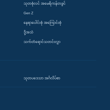
သုတစုံလင် အမေရိကန်တခွင်
Gen Z
နေရာပေါင်းစုံ အကြောင်းစုံ
ဒို့အသံ
သက်တံရောင်သတင်းလွှာ
သုတပဒေသာ အင်္ဂလိပ်စာ