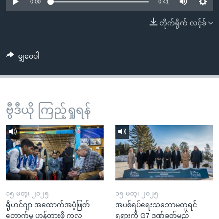
အ
0:00
0:41
သုတပဒေသာ အင်္ဂလိပ်စာ
ညွန်း
Learning English
တိုက်ရိုက် လင့်ခ်
စာမျက်နှာ
သို့
ဗွီအိုအေ လူမှုကွန်ယက်များ
ကျော်
မျှဝေပါ
ကြည့်
ရန်
ဘာသာစကားများ
ရှာဖွေ
ဗွီဒီယို ကြည့်ရှုရန်
ရန်
နေရာ
သို့
ကျော်
ရန်
၁၅ မတ္၊ ၂၀၂၅
၁၅ မတ္၊ ၂၀၂၅
ရိုဟင်ဂျာ အထောက်အပံ့ဖြတ်
အပစ်ရပ်ရေးသဘောမတူရင်
တောက်မှု ဟန့်တားဖို့ ကုလ
ရုရှားကို G7 ဒဏ်ခတ်မည်