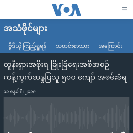
သုံး
ရ
လွယ်ကူ
အသံဖိုင်များ
မူလစာမျက်နှာ
စေ
မြန်မာ
ဗွီဒီယို ကြည့်ရှုရန်
သတင်းစာသား
အကြောင်း
သည့်
ကမ္ဘာ့သတင်းများ
Link
တူနီးရှားအစိုးရ ခြိုးခြံရေးအစီအစဉ်
ဗွီဒီယို
နိုင်ငံတကာ
များ
သတင်းလွတ်လပ်ခွင့်
အမေရိကန်
ကန့်ကွက်ဆန္ဒပြသူ ၅၀၀ ကျော် အဖမ်းခံရ
ပင်မ
ရပ်ဝန်းတခု လမ်းတခု အလွန်
တရုတ်
အကြောင်းအရာ
၁၁ ဇန္နဝါရီ၊ ၂၀၁၈
သို့
အင်္ဂလိပ်စာလေ့လာမယ်
အစ္စရေး-ပါလက်စတိုင်း
ကျော်
အပတ်စဉ်ကဏ္ဍများ
အမေရိကန်သုံးအီဒီယံ
ကြည့်
ရေဒီယိုနှင့်ရုပ်သံ အချက်အလက်များ
မကြေးမုံရဲ့ အင်္ဂလိပ်စာ
ရေဒီယို
ရန်
No media source currently available
ပင်မ
ရေဒီယို/တီဗွီအစီအစဉ်
ရုပ်ရှင်ထဲက အင်္ဂလိပ်စာ
တီဗွီ