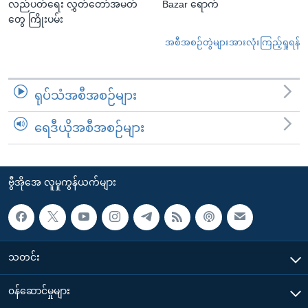
လည်ပတ်ရေး လွှတ်တော်အမတ်
Bazar ရောက်
တွေ ကြိုးပမ်း
အစီအစဉ်တွဲများအားလုံးကြည့်ရှုရန်
ရုပ်သံအစီအစဉ်များ
ရေဒီယိုအစီအစဉ်များ
ဗွီအိုအေ လူမှုကွန်ယက်များ
သတင်း
၀န်ဆောင်မှုများ