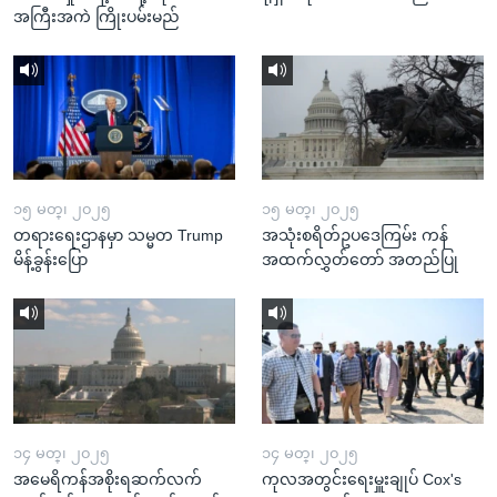
အကြီးအကဲ ကြိုးပမ်းမည်
၁၅ မတ္၊ ၂၀၂၅
၁၅ မတ္၊ ၂၀၂၅
တရားရေးဌာနမှာ သမ္မတ Trump
အသုံးစရိတ်ဥပဒေကြမ်း ကန်
မိန့်ခွန်းပြော
အထက်လွှတ်တော် အတည်ပြု
၁၄ မတ္၊ ၂၀၂၅
၁၄ မတ္၊ ၂၀၂၅
အမေရိကန်အစိုးရဆက်လက်
ကုလအတွင်းရေးမှူးချုပ် Cox's