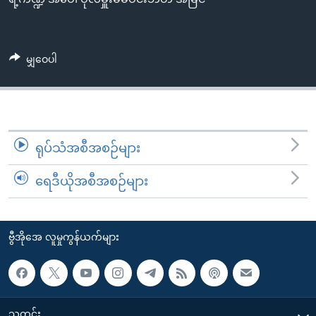
အ
သုတပဒေသာ အင်္ဂလိပ်စာ
ညွန်း
Learning English
စာမျက်နှာ
မျှဝေပါ
သို့
ဗွီအိုအေ လူမှုကွန်ယက်များ
ကျော်
ကြည့်
ရန်
ဘာသာစကားများ
ရှာဖွေ
ရုပ်သံအစီအစဉ်များ
ရန်
နေရာ
ရေဒီယိုအစီအစဉ်များ
သို့
ကျော်
ရန်
ဗွီအိုအေ လူမှုကွန်ယက်များ
သတင်း