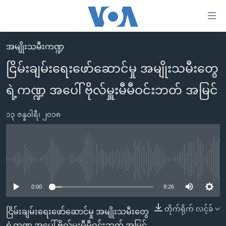
သုံး
ရ
လွယ်ကူ
အမျိုးသမီးကဏ္ဍ
မူလစာမျက်နှာ
စေ
ငြိမ်းချမ်းရေးဖော်ဆောင်မှု အမျိုးသမီးတွေ
မြန်မာ
သည့်
ရဲ့ကဏ္ဍ အပေါ် ဗိုလ်မှူးမီမီဝင်းဘတ် အမြင်
ကမ္ဘာ့သတင်းများ
Link
ဗွီဒီယို
နိုင်ငံတကာ
များ
၁၃ ဇန္နဝါရီ၊ ၂၀၁၈
သတင်းလွတ်လပ်ခွင့်
အမေရိကန်
ပင်မ
ရပ်ဝန်းတခု လမ်းတခု အလွန်
တရုတ်
အကြောင်းအရာ
သို့
အင်္ဂလိပ်စာလေ့လာမယ်
အစ္စရေး-ပါလက်စတိုင်း
No media source currently available
ကျော်
အပတ်စဉ်ကဏ္ဍများ
အမေရိကန်သုံးအီဒီယံ
ကြည့်
0:00
9:26
ရေဒီယိုနှင့်ရုပ်သံ အချက်အလက်များ
မကြေးမုံရဲ့ အင်္ဂလိပ်စာ
ရေဒီယို
ရန်
တိုက်ရိုက် လင့်ခ်
ငြိမ်းချမ်းရေးဖော်ဆောင်မှု အမျိုးသမီးတွေ
ပင်မ
ရေဒီယို/တီဗွီအစီအစဉ်
ရုပ်ရှင်ထဲက အင်္ဂလိပ်စာ
တီဗွီ
ရဲ့ကဏ္ဍ အပေါ် ဗိုလ်မှူးမီမီဝင်းဘတ် အမြင်