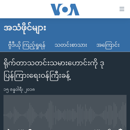
သုံး
ရ
လွယ်ကူ
အသံဖိုင်များ
မူလစာမျက်နှာ
စေ
မြန်မာ
ဗွီဒီယို ကြည့်ရှုရန်
သတင်းစာသား
အကြောင်း
သည့်
ကမ္ဘာ့သတင်းများ
Link
ရိုက်တာသတင်းသမားဟောင်းကို ဒု
ဗွီဒီယို
နိုင်ငံတကာ
များ
သတင်းလွတ်လပ်ခွင့်
အမေရိကန်
ပြန်ကြားရေးဝန်ကြီးခန့်
ပင်မ
ရပ်ဝန်းတခု လမ်းတခု အလွန်
တရုတ်
အကြောင်းအရာ
၁၅ ဇန္နဝါရီ၊ ၂၀၁၈
သို့
အင်္ဂလိပ်စာလေ့လာမယ်
အစ္စရေး-ပါလက်စတိုင်း
ကျော်
အပတ်စဉ်ကဏ္ဍများ
အမေရိကန်သုံးအီဒီယံ
ကြည့်
ရေဒီယိုနှင့်ရုပ်သံ အချက်အလက်များ
မကြေးမုံရဲ့ အင်္ဂလိပ်စာ
ရေဒီယို
ရန်
No media source currently available
ပင်မ
ရေဒီယို/တီဗွီအစီအစဉ်
ရုပ်ရှင်ထဲက အင်္ဂလိပ်စာ
တီဗွီ