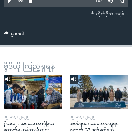
အ
0:00
1:02
သုတပဒေသာ အင်္ဂလိပ်စာ
ညွန်း
Learning English
တိုက်ရိုက် လင့်ခ်
စာမျက်နှာ
သို့
ဗွီအိုအေ လူမှုကွန်ယက်များ
ကျော်
မျှဝေပါ
ကြည့်
ရန်
ဘာသာစကားများ
ရှာဖွေ
ဗွီဒီယို ကြည့်ရှုရန်
ရန်
နေရာ
သို့
ကျော်
ရန်
၁၅ မတ္၊ ၂၀၂၅
၁၅ မတ္၊ ၂၀၂၅
ရိုဟင်ဂျာ အထောက်အပံ့ဖြတ်
အပစ်ရပ်ရေးသဘောမတူရင်
တောက်မှု ဟန့်တားဖို့ ကုလ
ရုရှားကို G7 ဒဏ်ခတ်မည်