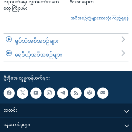
လည်ပတ်ရေး လွှတ်တော်အမတ်
Bazar ရောက်
တွေ ကြိုးပမ်း
အစီအစဉ်တွဲများအားလုံးကြည့်ရှုရန်
ရုပ်သံအစီအစဉ်များ
ရေဒီယိုအစီအစဉ်များ
ဗွီအိုအေ လူမှုကွန်ယက်များ
သတင်း
၀န်ဆောင်မှုများ