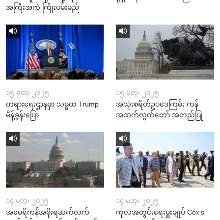
အကြီးအကဲ ကြိုးပမ်းမည်
၁၅ မတ္၊ ၂၀၂၅
၁၅ မတ္၊ ၂၀၂၅
တရားရေးဌာနမှာ သမ္မတ Trump
အသုံးစရိတ်ဥပဒေကြမ်း ကန်
မိန့်ခွန်းပြော
အထက်လွှတ်တော် အတည်ပြု
၁၄ မတ္၊ ၂၀၂၅
၁၄ မတ္၊ ၂၀၂၅
အမေရိကန်အစိုးရဆက်လက်
ကုလအတွင်းရေးမှူးချုပ် Cox's