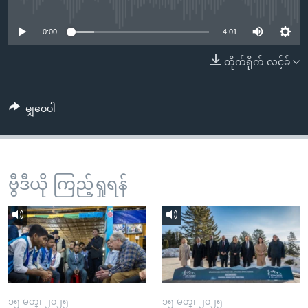
No media source currently available
အ
သုတပဒေသာ အင်္ဂလိပ်စာ
ညွန်း
Learning English
0:00
4:01
စာမျက်နှာ
သို့
ဗွီအိုအေ လူမှုကွန်ယက်များ
တိုက်ရိုက် လင့်ခ်
ကျော်
ကြည့်
မျှဝေပါ
ရန်
ဘာသာစကားများ
ရှာဖွေ
ရန်
နေရာ
ဗွီဒီယို ကြည့်ရှုရန်
သို့
ကျော်
ရန်
၁၅ မတ္၊ ၂၀၂၅
၁၅ မတ္၊ ၂၀၂၅