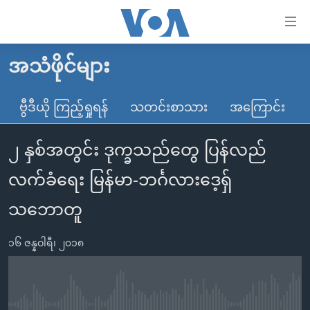
သုံး
ရ
လွယ်ကူ
အသံဖိုင်များ
မူလစာမျက်နှာ
စေ
မြန်မာ
ဗွီဒီယို ကြည့်ရှုရန်
သတင်းစာသား
အကြောင်း
သည့်
ကမ္ဘာ့သတင်းများ
Link
၂ နှစ်အတွင်း ဒုက္ခသည်တွေ ပြန်လည်
ဗွီဒီယို
နိုင်ငံတကာ
များ
သတင်းလွတ်လပ်ခွင့်
အမေရိကန်
လက်ခံရေး မြန်မာ-ဘင်္ဂလားဒေ့ရှ်
ပင်မ
ရပ်ဝန်းတခု လမ်းတခု အလွန်
တရုတ်
အကြောင်းအရာ
သဘောတူ
သို့
အင်္ဂလိပ်စာလေ့လာမယ်
အစ္စရေး-ပါလက်စတိုင်း
ကျော်
၁၆ ဇန္နဝါရီ၊ ၂၀၁၈
အပတ်စဉ်ကဏ္ဍများ
အမေရိကန်သုံးအီဒီယံ
ကြည့်
ရေဒီယိုနှင့်ရုပ်သံ အချက်အလက်များ
မကြေးမုံရဲ့ အင်္ဂလိပ်စာ
ရေဒီယို
ရန်
ပင်မ
ရေဒီယို/တီဗွီအစီအစဉ်
ရုပ်ရှင်ထဲက အင်္ဂလိပ်စာ
တီဗွီ