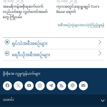
၁၄ မတ္၊ ၂၀၂၅
၁၄ မတ္၊ ၂၀၂၅
အမေရိကန်အစိုးရဆက်လက်
ကုလအတွင်းရေးမှူးချုပ် Cox's
လည်ပတ်ရေး လွှတ်တော်အမတ်
Bazar ရောက်
တွေ ကြိုးပမ်း
အစီအစဉ်တွဲများအားလုံးကြည့်ရှုရန်
ရုပ်သံအစီအစဉ်များ
ရေဒီယိုအစီအစဉ်များ
ဗွီအိုအေ လူမှုကွန်ယက်များ
သတင်း