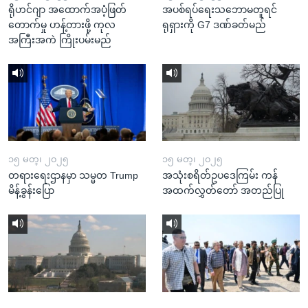
ရိုဟင်ဂျာ အထောက်အပံ့ဖြတ်
အပစ်ရပ်ရေးသဘောမတူရင်
တောက်မှု ဟန့်တားဖို့ ကုလ
ရုရှားကို G7 ဒဏ်ခတ်မည်
အကြီးအကဲ ကြိုးပမ်းမည်
၁၅ မတ္၊ ၂၀၂၅
၁၅ မတ္၊ ၂၀၂၅
တရားရေးဌာနမှာ သမ္မတ Trump
အသုံးစရိတ်ဥပဒေကြမ်း ကန်
မိန့်ခွန်းပြော
အထက်လွှတ်တော် အတည်ပြု