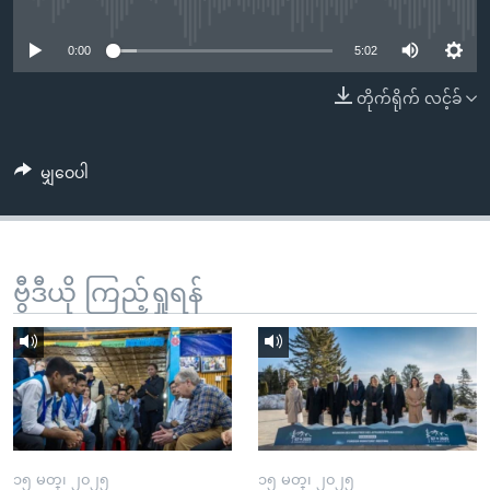
No media source currently available
အ
သုတပဒေသာ အင်္ဂလိပ်စာ
ညွန်း
Learning English
0:00
5:02
စာမျက်နှာ
သို့
ဗွီအိုအေ လူမှုကွန်ယက်များ
တိုက်ရိုက် လင့်ခ်
ကျော်
ကြည့်
မျှဝေပါ
ရန်
ဘာသာစကားများ
ရှာဖွေ
ရန်
နေရာ
ဗွီဒီယို ကြည့်ရှုရန်
သို့
ကျော်
ရန်
၁၅ မတ္၊ ၂၀၂၅
၁၅ မတ္၊ ၂၀၂၅