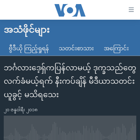
သုံး
ရ
လွယ်ကူ
အသံဖိုင်များ
မူလစာမျက်နှာ
စေ
မြန်မာ
ဗွီဒီယို ကြည့်ရှုရန်
သတင်းစာသား
အကြောင်း
သည့်
ကမ္ဘာ့သတင်းများ
Link
ဘင်္ဂလားဒေ့ရှ်ကပြန်လာမယ့် ဒုက္ခသည်တွေ
ဗွီဒီယို
နိုင်ငံတကာ
များ
သတင်းလွတ်လပ်ခွင့်
အမေရိကန်
လက်ခံမယ့်ရက် နီးကပ်ချိန် မီဒီယာသတင်း
ပင်မ
ရပ်ဝန်းတခု လမ်းတခု အလွန်
တရုတ်
အကြောင်းအရာ
ယူခွင့် မသိရသေး
သို့
အင်္ဂလိပ်စာလေ့လာမယ်
အစ္စရေး-ပါလက်စတိုင်း
ကျော်
၂၀ ဇန္နဝါရီ၊ ၂၀၁၈
အပတ်စဉ်ကဏ္ဍများ
အမေရိကန်သုံးအီဒီယံ
ကြည့်
ရေဒီယိုနှင့်ရုပ်သံ အချက်အလက်များ
မကြေးမုံရဲ့ အင်္ဂလိပ်စာ
ရေဒီယို
ရန်
ပင်မ
ရေဒီယို/တီဗွီအစီအစဉ်
ရုပ်ရှင်ထဲက အင်္ဂလိပ်စာ
တီဗွီ