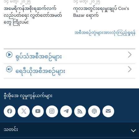
၁၄ မတ္၊ ၂၀၂၅
၁၄ မတ္၊ ၂၀၂၅
အမေရိကန်အစိုးရဆက်လက်
ကုလအတွင်းရေးမှူးချုပ် Cox's
လည်ပတ်ရေး လွှတ်တော်အမတ်
Bazar ရောက်
တွေ ကြိုးပမ်း
အစီအစဉ်တွဲများအားလုံးကြည့်ရှုရန်
ရုပ်သံအစီအစဉ်များ
ရေဒီယိုအစီအစဉ်များ
ဗွီအိုအေ လူမှုကွန်ယက်များ
သတင်း