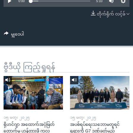
အ
0:00
5:10
သုတပဒေသာ အင်္ဂလိပ်စာ
ညွန်း
Learning English
တိုက်ရိုက် လင့်ခ်
စာမျက်နှာ
သို့
ဗွီအိုအေ လူမှုကွန်ယက်များ
ကျော်
မျှဝေပါ
ကြည့်
ရန်
ဘာသာစကားများ
ရှာဖွေ
ဗွီဒီယို ကြည့်ရှုရန်
ရန်
နေရာ
သို့
ကျော်
ရန်
၁၅ မတ္၊ ၂၀၂၅
၁၅ မတ္၊ ၂၀၂၅
ရိုဟင်ဂျာ အထောက်အပံ့ဖြတ်
အပစ်ရပ်ရေးသဘောမတူရင်
တောက်မှု ဟန့်တားဖို့ ကုလ
ရုရှားကို G7 ဒဏ်ခတ်မည်