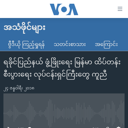
သုံး
ရ
လွယ်ကူ
အသံဖိုင်များ
မူလစာမျက်နှာ
စေ
မြန်မာ
ဗွီဒီယို ကြည့်ရှုရန်
သတင်းစာသား
အကြောင်း
သည့်
ကမ္ဘာ့သတင်းများ
Link
ရခိုင်ပြည်နယ် ဖွံ့ဖြိုးရေး မြန်မာ ထိပ်တန်း
ဗွီဒီယို
နိုင်ငံတကာ
များ
သတင်းလွတ်လပ်ခွင့်
အမေရိကန်
စီးပွားရေး လုပ်ငန်းရှင်ကြီးတွေ ကူညီ
ပင်မ
ရပ်ဝန်းတခု လမ်းတခု အလွန်
တရုတ်
အကြောင်းအရာ
၂၄ ဇန္နဝါရီ၊ ၂၀၁၈
သို့
အင်္ဂလိပ်စာလေ့လာမယ်
အစ္စရေး-ပါလက်စတိုင်း
ကျော်
အပတ်စဉ်ကဏ္ဍများ
အမေရိကန်သုံးအီဒီယံ
ကြည့်
ရေဒီယိုနှင့်ရုပ်သံ အချက်အလက်များ
မကြေးမုံရဲ့ အင်္ဂလိပ်စာ
ရေဒီယို
ရန်
No media source currently available
ပင်မ
ရေဒီယို/တီဗွီအစီအစဉ်
ရုပ်ရှင်ထဲက အင်္ဂလိပ်စာ
တီဗွီ