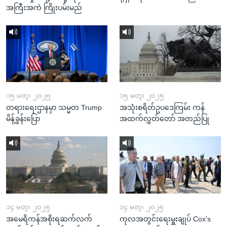
အကြီးအကဲ ကြိုးပမ်းမည်
၁၅ မတ္၊ ၂၀၂၅
၁၅ မတ္၊ ၂၀၂၅
တရားရေးဌာနမှာ သမ္မတ Trump
အသုံးစရိတ်ဥပဒေကြမ်း ကန်
မိန့်ခွန်းပြော
အထက်လွှတ်တော် အတည်ပြု
၁၄ မတ္၊ ၂၀၂၅
၁၄ မတ္၊ ၂၀၂၅
အမေရိကန်အစိုးရဆက်လက်
ကုလအတွင်းရေးမှူးချုပ် Cox's