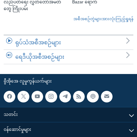
လည်ပတ်ရေး လွှတ်တော်အမတ်
Bazar ရောက်
တွေ ကြိုးပမ်း
အစီအစဉ်တွဲများအားလုံးကြည့်ရှုရန်
ရုပ်သံအစီအစဉ်များ
ရေဒီယိုအစီအစဉ်များ
ဗွီအိုအေ လူမှုကွန်ယက်များ
သတင်း
၀န်ဆောင်မှုများ