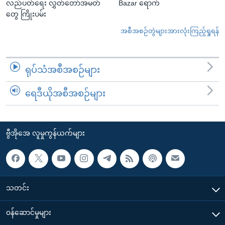
လည်ပတ်ရေး လွှတ်တော်အမတ်
Bazar ရောက်
တွေ ကြိုးပမ်း
အစီအစဉ်တွဲများအားလုံးကြည့်ရှုရန်
ရုပ်သံအစီအစဉ်များ
ရေဒီယိုအစီအစဉ်များ
ဗွီအိုအေ လူမှုကွန်ယက်များ
သတင်း
၀န်ဆောင်မှုများ