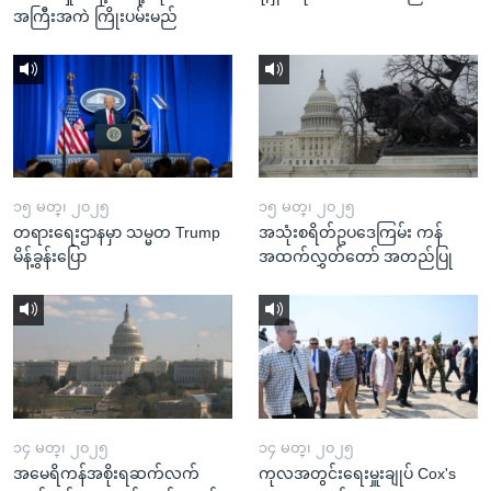
အကြီးအကဲ ကြိုးပမ်းမည်
၁၅ မတ္၊ ၂၀၂၅
၁၅ မတ္၊ ၂၀၂၅
တရားရေးဌာနမှာ သမ္မတ Trump
အသုံးစရိတ်ဥပဒေကြမ်း ကန်
မိန့်ခွန်းပြော
အထက်လွှတ်တော် အတည်ပြု
၁၄ မတ္၊ ၂၀၂၅
၁၄ မတ္၊ ၂၀၂၅
အမေရိကန်အစိုးရဆက်လက်
ကုလအတွင်းရေးမှူးချုပ် Cox's