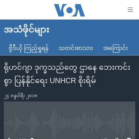
သုံး
ရ
လွယ်ကူ
အသံဖိုင်များ
မူလစာမျက်နှာ
စေ
မြန်မာ
ဗွီဒီယို ကြည့်ရှုရန်
သတင်းစာသား
အကြောင်း
သည့်
ကမ္ဘာ့သတင်းများ
Link
ရိုဟင်ဂျာ ဒုက္ခသည်တွေ ဌာနေ ဘေးကင်း
ဗွီဒီယို
နိုင်ငံတကာ
များ
သတင်းလွတ်လပ်ခွင့်
အမေရိကန်
စွာ ပြန်နိုင်ရေး UNHCR စိုးရိမ်
ပင်မ
ရပ်ဝန်းတခု လမ်းတခု အလွန်
တရုတ်
အကြောင်းအရာ
၂၄ ဇန္နဝါရီ၊ ၂၀၁၈
သို့
အင်္ဂလိပ်စာလေ့လာမယ်
အစ္စရေး-ပါလက်စတိုင်း
ကျော်
အပတ်စဉ်ကဏ္ဍများ
အမေရိကန်သုံးအီဒီယံ
ကြည့်
ရေဒီယိုနှင့်ရုပ်သံ အချက်အလက်များ
မကြေးမုံရဲ့ အင်္ဂလိပ်စာ
ရေဒီယို
ရန်
No media source currently available
ပင်မ
ရေဒီယို/တီဗွီအစီအစဉ်
ရုပ်ရှင်ထဲက အင်္ဂလိပ်စာ
တီဗွီ