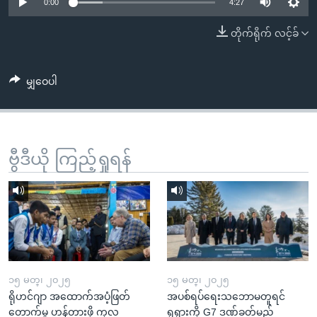
အ
0:00
4:27
သုတပဒေသာ အင်္ဂလိပ်စာ
ညွန်း
Learning English
တိုက်ရိုက် လင့်ခ်
စာမျက်နှာ
သို့
ဗွီအိုအေ လူမှုကွန်ယက်များ
ကျော်
မျှဝေပါ
ကြည့်
ရန်
ဘာသာစကားများ
ရှာဖွေ
ဗွီဒီယို ကြည့်ရှုရန်
ရန်
နေရာ
သို့
ကျော်
ရန်
၁၅ မတ္၊ ၂၀၂၅
၁၅ မတ္၊ ၂၀၂၅
ရိုဟင်ဂျာ အထောက်အပံ့ဖြတ်
အပစ်ရပ်ရေးသဘောမတူရင်
တောက်မှု ဟန့်တားဖို့ ကုလ
ရုရှားကို G7 ဒဏ်ခတ်မည်