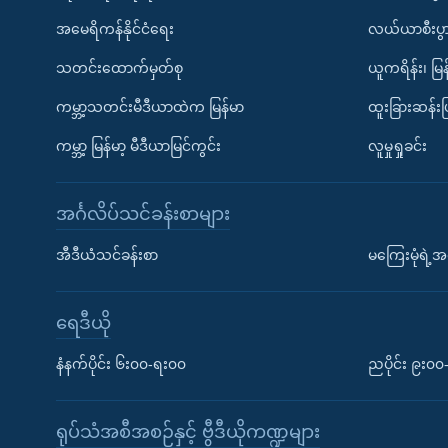
အမေရိကန်နိုင်ငံရေး
လယ်ယာစီးပွ
သတင်းထောက်မှတ်စု
ယူကရိန်း၊ မြန
ကမ္ဘာ့သတင်းမီဒီယာထဲက မြန်မာ
ထူးခြားဆန်း
ကမ္ဘာ့ မြန်မာ့ မီဒီယာမြင်ကွင်း
လူမှုရှုခင်း
အင်္ဂလိပ်သင်ခန်းစာများ
အီဒီယံသင်ခန်းစာ
မကြေးမုံရဲ့အင
ရေဒီယို
နံနက်ပိုင်း ၆း၀၀-ရး၀၀
ညပိုင်း ၉း၀
ရုပ်သံအစီအစဉ်နှင့် ဗွီဒီယိုကဏ္ဍများ