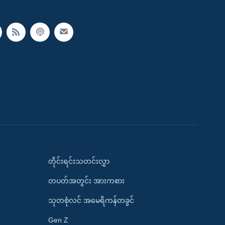
တိုင်းရင်းသတင်းလွှာ
တပတ်အတွင်း အားကစား
သုတစုံလင် အမေရိကန်တခွင်
Gen Z