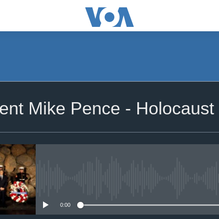
dent Mike Pence - Holocau
No media source currently availa
0:00