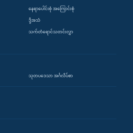
နေရာပေါင်းစုံ အကြောင်းစုံ
ဒို့အသံ
သက်တံရောင်သတင်းလွှာ
သုတပဒေသာ အင်္ဂလိပ်စာ