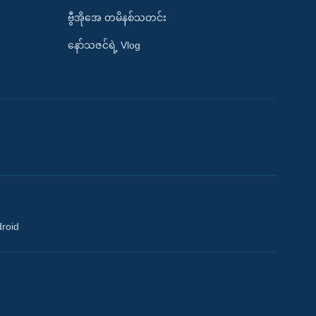
ဗွီအိုအေ တမိနစ်သတင်း
နော်သဇင်ရဲ့ Vlog
droid