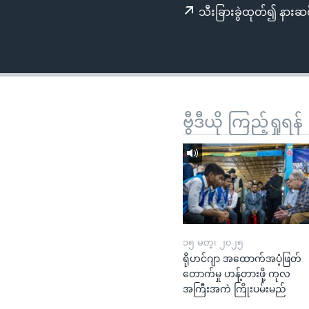
သုတပဒေသာ အင်္ဂလိပ်စာ
အ
သီးခြားခွဲထုတ်၍ နားဆင
ညွန်း
စာမျက်နှာ
သို့
ကျော်
ကြည့်
ရန်
ဗွီဒီယို ကြည့်ရှုရန်
ရှာဖွေ
ရန်
နေရာ
သို့
ကျော်
ရန်
၁၅ မတ္၊ ၂၀၂၅
ရိုဟင်ဂျာ အထောက်အပံ့ဖြတ်
တောက်မှု ဟန့်တားဖို့ ကုလ
အကြီးအကဲ ကြိုးပမ်းမည်