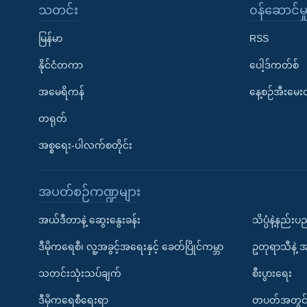
သတင်း
၀န်ဆောင်မှ
မြန်မာ
RSS
နိုင်ငံတကာ
ပေါ့ဒ်ကတ်စ်
အမေရိကန်
နေ့စဉ်အီးမေ
တရုတ်
အစ္စရေး-ပါလက်စတိုင်း
အပတ်စဉ်ကဏ္ဍများ
အယ်ဒီတာနဲ့ ဆွေးနွေးခန်း
သိပ္ပံနဲ့နည်း
ဒီမိုကရေစီ၊ လူ့အခွင့်အရေးနှင့် ခေတ်ပြိုင်ကမ္ဘာ
ဥတုရာသီနဲ့ 
သတင်းသုံးသပ်ချက်
စီးပွားရေး
ဒီမိုကရေစီရေးရာ
တပတ်အတွင်