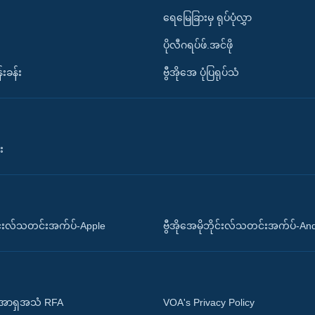
ရေမြေခြားမှ ရုပ်ပုံလွှာ
ပိုလီဂရပ်ဖ်.အင်ဖို
်းခန်း
ဗွီအိုအေ ပုံပြရုပ်သံ
း
ိုင်းလ်သတင်းအက်ပ်-Apple
ဗွီအိုအေမိုဘိုင်းလ်သတင်းအက်ပ်-An
 အာရှအသံ RFA
VOA's Privacy Policy