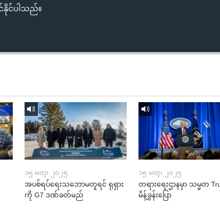
်နိုင်ပါသည်။
၁၅ မတ္၊ ၂၀၂၅
၁၅ မတ္၊ ၂၀၂၅
အပစ်ရပ်ရေးသဘောမတူရင် ရုရှား
တရားရေးဌာနမှာ သမ္မတ T
ကို G7 ဒဏ်ခတ်မည်
မိန့်ခွန်းပြော