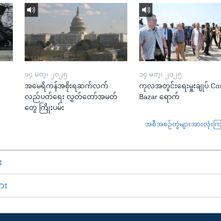
၁၄ မတ္၊ ၂၀၂၅
၁၄ မတ္၊ ၂၀၂၅
အမေရိကန်အစိုးရဆက်လက်
ကုလအတွင်းရေးမှူးချုပ် Co
လည်ပတ်ရေး လွှတ်တော်အမတ်
Bazar ရောက်
တွေ ကြိုးပမ်း
အစီအစဉ်တွဲများအားလုံးကြည့
း
ား