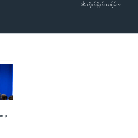
တိုက်ရိုက် လင့်ခ်
EMBED
rump