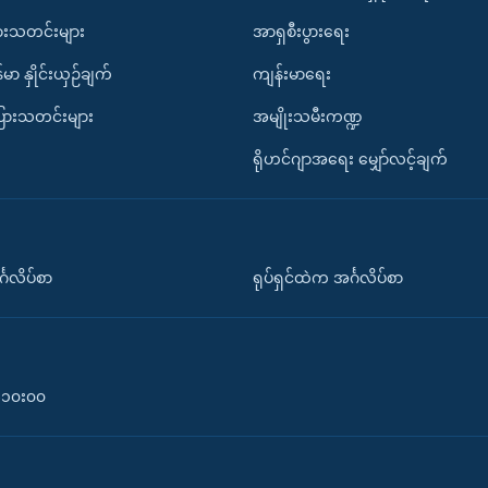
ားသတင်းများ
အာရှစီးပွားရေး
်မာ နှိုင်းယှဉ်ချက်
ကျန်းမာရေး
ပြားသတင်းများ
အမျိုးသမီးကဏ္ဍ
ရိုဟင်ဂျာအရေး မျှော်လင့်ချက်
်္ဂလိပ်စာ
ရုပ်ရှင်ထဲက အင်္ဂလိပ်စာ
၀-၁၀း၀၀