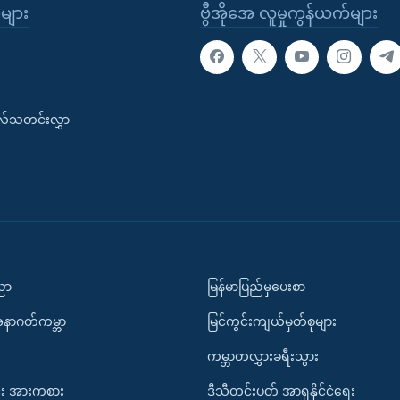
ုများ
ဗွီအိုအေ လူမှုကွန်ယက်များ
းလ်သတင်းလွှာ
ပညာ
မြန်မာပြည်မှပေးစာ
အနာဂတ်ကမ္ဘာ
မြင်ကွင်းကျယ်မှတ်စုများ
ကမ္ဘာတလွှားခရီးသွား
း အားကစား
ဒီသီတင်းပတ် အာရှနိုင်ငံရေး