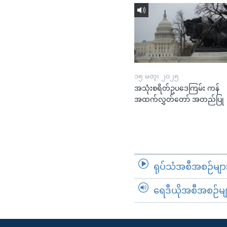
၁၅ မတ္၊ ၂၀၂၅
အသုံးစရိတ်ဥပဒေကြမ်း ကန်
အထက်လွှတ်တော် အတည်ပြု
ရုပ်သံအစီအစဉ်မျာ
ရေဒီယိုအစီအစဉ်မျ