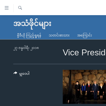
သုံး
ရ
ရှာဖွေ
လွယ်ကူ
မူလစာမျက်နှာ
အသံဖိုင်များ
ရ
စေ
မြန်မာ
လာ
ဗွီဒီယို ကြည့်ရှုရန်
သတင်းစာသား
အကြောင်း
သည့်
ဒ်
ကမ္ဘာ့သတင်းများ
Link
ဗွီဒီယို
နိုင်ငံတကာ
၂၇ ဇန္နဝါရီ၊ ၂၀၁၈
Vice Presi
များ
သတင်းလွတ်လပ်ခွင့်
အမေရိကန်
ပင်မ
ရပ်ဝန်းတခု လမ်းတခု အလွန်
တရုတ်
အကြောင်းအရာ
အင်္ဂလိပ်စာလေ့လာမယ်
အစ္စရေး-ပါလက်စတိုင်း
မျှဝေပါ
သို့
အပတ်စဉ်ကဏ္ဍများ
အမေရိကန်သုံးအီဒီယံ
ကျော်
ကြည့်
ရေဒီယိုနှင့်ရုပ်သံ အချက်အလက်များ
မကြေးမုံရဲ့ အင်္ဂလိပ်စာ
ရေဒီယို
ရန်
ရေဒီယို/တီဗွီအစီအစဉ်
ရုပ်ရှင်ထဲက အင်္ဂလိပ်စာ
တီဗွီ
ပင်မ