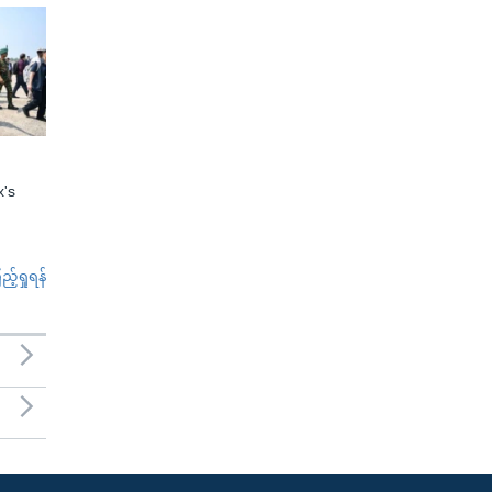
x's
်ရှုရန်