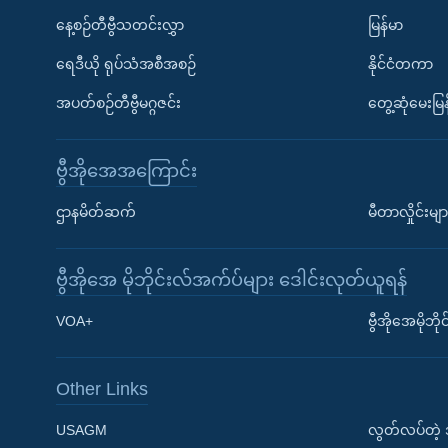
နေ့စဉ်တီဗွီသတင်းလွှာ
မြန်မာ
ရေဒီယို ရုပ်သံအစီအစဉ်
နိုင်ငံတကာ
အပတ်စဉ်တီဗွီမဂ္ဂဇင်း
တွေ့ဆုံမေးမြန
ဗွီအိုအေအကြောင်း
ဌာနမိတ်ဆက်
မီတာလှိုင်းမျာ
ဗွီအိုအေ မိုဘိုင်းလ်အက်ပ်များ ဒေါင်းလုတ်ယူရန်
Learning English
VOA+
ဗွီအိုအေမိုဘ
ဗွီအိုအေ လူမှုကွန်ယက်များ
Other Links
USAGM
လွတ်လပ်တဲ့