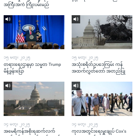
အကြီးအကဲ ကြိုးပမ်းမည်
၁၅ မတ္၊ ၂၀၂၅
၁၅ မတ္၊ ၂၀၂၅
တရားရေးဌာနမှာ သမ္မတ Trump
အသုံးစရိတ်ဥပဒေကြမ်း ကန်
မိန့်ခွန်းပြော
အထက်လွှတ်တော် အတည်ပြု
၁၄ မတ္၊ ၂၀၂၅
၁၄ မတ္၊ ၂၀၂၅
အမေရိကန်အစိုးရဆက်လက်
ကုလအတွင်းရေးမှူးချုပ် Cox's