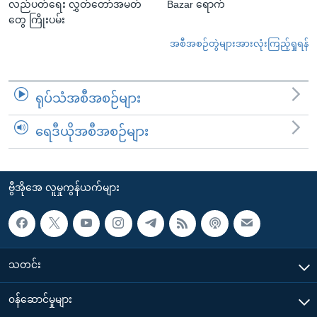
လည်ပတ်ရေး လွှတ်တော်အမတ်
Bazar ရောက်
တွေ ကြိုးပမ်း
အစီအစဉ်တွဲများအားလုံးကြည့်ရှုရန်
ရုပ်သံအစီအစဉ်များ
ရေဒီယိုအစီအစဉ်များ
ဗွီအိုအေ လူမှုကွန်ယက်များ
သတင်း
၀န်ဆောင်မှုများ