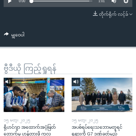
အ
0:00
1:01
သုတပဒေသာ အင်္ဂလိပ်စာ
ညွန်း
Learning English
တိုက်ရိုက် လင့်ခ်
စာမျက်နှာ
သို့
ဗွီအိုအေ လူမှုကွန်ယက်များ
ကျော်
မျှဝေပါ
ကြည့်
ရန်
ဘာသာစကားများ
ရှာဖွေ
ဗွီဒီယို ကြည့်ရှုရန်
ရန်
နေရာ
သို့
ကျော်
ရန်
၁၅ မတ္၊ ၂၀၂၅
၁၅ မတ္၊ ၂၀၂၅
ရိုဟင်ဂျာ အထောက်အပံ့ဖြတ်
အပစ်ရပ်ရေးသဘောမတူရင်
တောက်မှု ဟန့်တားဖို့ ကုလ
ရုရှားကို G7 ဒဏ်ခတ်မည်