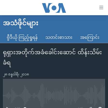
သုံး
ရ
လွယ်ကူ
အသံဖိုင်များ
မူလစာမျက်နှာ
စေ
မြန်မာ
ဗွီဒီယို ကြည့်ရှုရန်
သတင်းစာသား
အကြောင်း
သည့်
ကမ္ဘာ့သတင်းများ
Link
ရုရှားအတိုက်အခံခေါင်းဆောင် ထိန်းသိမ်း
ဗွီဒီယို
နိုင်ငံတကာ
များ
သတင်းလွတ်လပ်ခွင့်
အမေရိကန်
ခံရ
ပင်မ
ရပ်ဝန်းတခု လမ်းတခု အလွန်
တရုတ်
အကြောင်းအရာ
၂၈ ဇန္နဝါရီ၊ ၂၀၁၈
သို့
အင်္ဂလိပ်စာလေ့လာမယ်
အစ္စရေး-ပါလက်စတိုင်း
ကျော်
အပတ်စဉ်ကဏ္ဍများ
အမေရိကန်သုံးအီဒီယံ
ကြည့်
ရေဒီယိုနှင့်ရုပ်သံ အချက်အလက်များ
မကြေးမုံရဲ့ အင်္ဂလိပ်စာ
ရေဒီယို
ရန်
No media source currently available
ပင်မ
ရေဒီယို/တီဗွီအစီအစဉ်
ရုပ်ရှင်ထဲက အင်္ဂလိပ်စာ
တီဗွီ