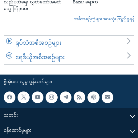
လည်ပတ်ရေး လွှတ်တော်အမတ်
Bazar ရောက်
တွေ ကြိုးပမ်း
အစီအစဉ်တွဲများအားလုံးကြည့်ရှုရန်
ရုပ်သံအစီအစဉ်များ
ရေဒီယိုအစီအစဉ်များ
ဗွီအိုအေ လူမှုကွန်ယက်များ
သတင်း
၀န်ဆောင်မှုများ