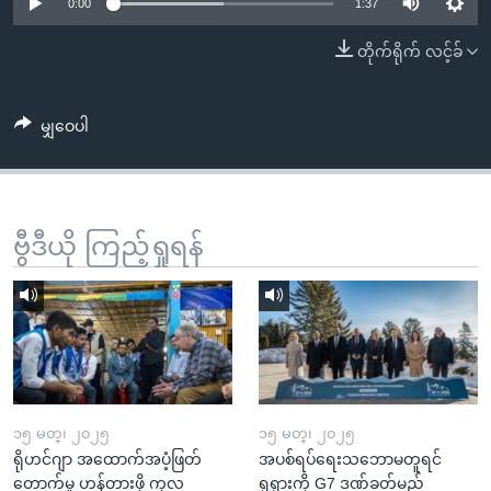
အ
0:00
1:37
သုတပဒေသာ အင်္ဂလိပ်စာ
ညွန်း
Learning English
တိုက်ရိုက် လင့်ခ်
စာမျက်နှာ
သို့
ဗွီအိုအေ လူမှုကွန်ယက်များ
ကျော်
မျှဝေပါ
ကြည့်
ရန်
ဘာသာစကားများ
ရှာဖွေ
ဗွီဒီယို ကြည့်ရှုရန်
ရန်
နေရာ
သို့
ကျော်
ရန်
၁၅ မတ္၊ ၂၀၂၅
၁၅ မတ္၊ ၂၀၂၅
ရိုဟင်ဂျာ အထောက်အပံ့ဖြတ်
အပစ်ရပ်ရေးသဘောမတူရင်
တောက်မှု ဟန့်တားဖို့ ကုလ
ရုရှားကို G7 ဒဏ်ခတ်မည်