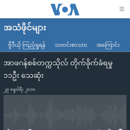
သုံး
ရ
လွယ်ကူ
အသံဖိုင်များ
မူလစာမျက်နှာ
စေ
မြန်မာ
ဗွီဒီယို ကြည့်ရှုရန်
သတင်းစာသား
အကြောင်း
သည့်
ကမ္ဘာ့သတင်းများ
Link
အာဖဂန်စစ်တက္ကသိုလ် တိုက်ခိုက်ခံရမှု
ဗွီဒီယို
နိုင်ငံတကာ
များ
သတင်းလွတ်လပ်ခွင့်
အမေရိကန်
၁၁ဦး သေဆုံး
ပင်မ
ရပ်ဝန်းတခု လမ်းတခု အလွန်
တရုတ်
အကြောင်းအရာ
၂၉ ဇန္နဝါရီ၊ ၂၀၁၈
သို့
အင်္ဂလိပ်စာလေ့လာမယ်
အစ္စရေး-ပါလက်စတိုင်း
ကျော်
အပတ်စဉ်ကဏ္ဍများ
အမေရိကန်သုံးအီဒီယံ
ကြည့်
ရေဒီယိုနှင့်ရုပ်သံ အချက်အလက်များ
မကြေးမုံရဲ့ အင်္ဂလိပ်စာ
ရေဒီယို
ရန်
No media source currently available
ပင်မ
ရေဒီယို/တီဗွီအစီအစဉ်
ရုပ်ရှင်ထဲက အင်္ဂလိပ်စာ
တီဗွီ