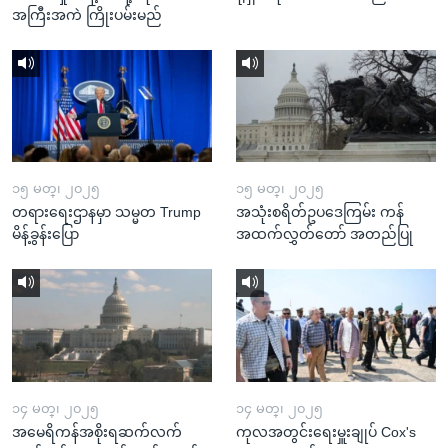
အကြီးအကဲ ကြိုးပမ်းမည်
၁၅ မတ္၊ ၂၀၂၅
၁၅ မတ္၊ ၂၀၂၅
တရားရေးဌာနမှာ သမ္မတ Trump
အသုံးစရိတ်ဥပဒေကြမ်း ကန်
မိန့်ခွန်းပြော
အထက်လွှတ်တော် အတည်ပြု
၁၄ မတ္၊ ၂၀၂၅
၁၄ မတ္၊ ၂၀၂၅
အမေရိကန်အစိုးရဆက်လက်
ကုလအတွင်းရေးမှူးချုပ် Cox's