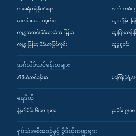
အမေရိကန်နိုင်ငံရေး
လယ်ယာစီးပွ
သတင်းထောက်မှတ်စု
ယူကရိန်း၊ မြန
ကမ္ဘာ့သတင်းမီဒီယာထဲက မြန်မာ
ထူးခြားဆန်း
ကမ္ဘာ့ မြန်မာ့ မီဒီယာမြင်ကွင်း
လူမှုရှုခင်း
အင်္ဂလိပ်သင်ခန်းစာများ
အီဒီယံသင်ခန်းစာ
မကြေးမုံရဲ့အင
ရေဒီယို
နံနက်ပိုင်း ၆း၀၀-ရး၀၀
ညပိုင်း ၉း၀
ရုပ်သံအစီအစဉ်နှင့် ဗွီဒီယိုကဏ္ဍများ