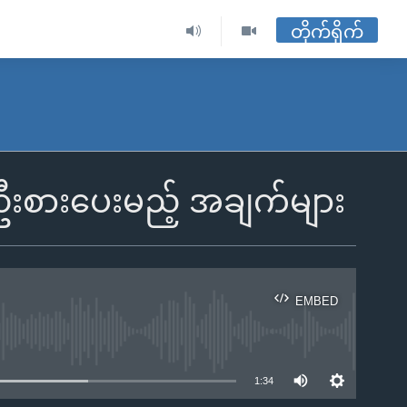
တိုက်ရိုက်
း ဦးစားပေးမည့် အချက်များ
EMBED
ble
1:34