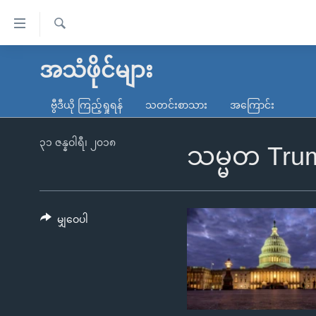
သုံး
ရ
ရှာဖွေ
လွယ်ကူ
မူလစာမျက်နှာ
အသံဖိုင်များ
ရ
စေ
မြန်မာ
လာ
ဗွီဒီယို ကြည့်ရှုရန်
သတင်းစာသား
အကြောင်း
သည့်
ဒ်
ကမ္ဘာ့သတင်းများ
Link
ဗွီဒီယို
နိုင်ငံတကာ
၃၁ ဇန္နဝါရီ၊ ၂၀၁၈
သမ္မတ Trump
များ
သတင်းလွတ်လပ်ခွင့်
အမေရိကန်
ပင်မ
ရပ်ဝန်းတခု လမ်းတခု အလွန်
တရုတ်
အကြောင်းအရာ
အင်္ဂလိပ်စာလေ့လာမယ်
အစ္စရေး-ပါလက်စတိုင်း
မျှဝေပါ
သို့
အပတ်စဉ်ကဏ္ဍများ
အမေရိကန်သုံးအီဒီယံ
ကျော်
ကြည့်
ရေဒီယိုနှင့်ရုပ်သံ အချက်အလက်များ
မကြေးမုံရဲ့ အင်္ဂလိပ်စာ
ရေဒီယို
ရန်
ရေဒီယို/တီဗွီအစီအစဉ်
ရုပ်ရှင်ထဲက အင်္ဂလိပ်စာ
တီဗွီ
ပင်မ