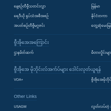
နေ့စဉ်တီဗွီသတင်းလွှာ
မြန်မာ
ရေဒီယို ရုပ်သံအစီအစဉ်
နိုင်ငံတကာ
အပတ်စဉ်တီဗွီမဂ္ဂဇင်း
တွေ့ဆုံမေးမြန
ဗွီအိုအေအကြောင်း
ဌာနမိတ်ဆက်
မီတာလှိုင်းမျာ
ဗွီအိုအေ မိုဘိုင်းလ်အက်ပ်များ ဒေါင်းလုတ်ယူရန်
Learning English
VOA+
ဗွီအိုအေမိုဘ
ဗွီအိုအေ လူမှုကွန်ယက်များ
Other Links
USAGM
လွတ်လပ်တဲ့