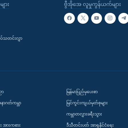
ုများ
ဗွီအိုအေ လူမှုကွန်ယက်များ
းလ်သတင်းလွှာ
ပညာ
မြန်မာပြည်မှပေးစာ
အနာဂတ်ကမ္ဘာ
မြင်ကွင်းကျယ်မှတ်စုများ
ကမ္ဘာတလွှားခရီးသွား
း အားကစား
ဒီသီတင်းပတ် အာရှနိုင်ငံရေး