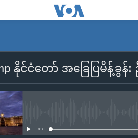
 နိုင်ငံတော် အခြေပြမိန့်ခွန်
No media source currently availa
0:00