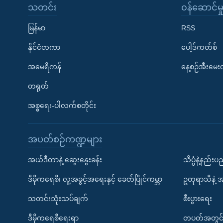
သတင်း
၀န်ဆောင်မှ
မြန်မာ
RSS
နိုင်ငံတကာ
ပေါ့ဒ်ကတ်စ်
အမေရိကန်
နေ့စဉ်အီးမေ
တရုတ်
အစ္စရေး-ပါလက်စတိုင်း
အပတ်စဉ်ကဏ္ဍများ
အယ်ဒီတာနဲ့ ဆွေးနွေးခန်း
သိပ္ပံနဲ့နည်း
ဒီမိုကရေစီ၊ လူ့အခွင့်အရေးနှင့် ခေတ်ပြိုင်ကမ္ဘာ
ဥတုရာသီနဲ့ 
သတင်းသုံးသပ်ချက်
စီးပွားရေး
ဒီမိုကရေစီရေးရာ
တပတ်အတွင်