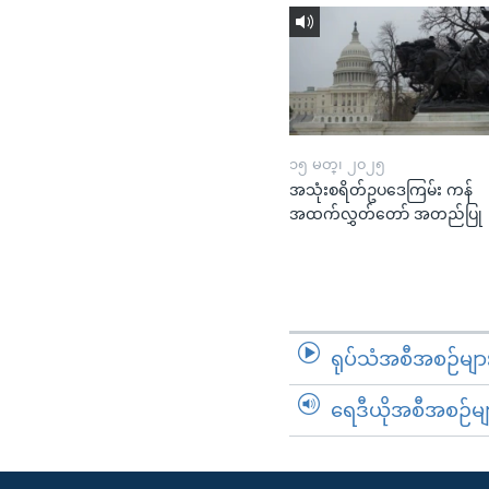
၁၅ မတ္၊ ၂၀၂၅
အသုံးစရိတ်ဥပဒေကြမ်း ကန်
အထက်လွှတ်တော် အတည်ပြု
ရုပ်သံအစီအစဉ်မျာ
ရေဒီယိုအစီအစဉ်မျ