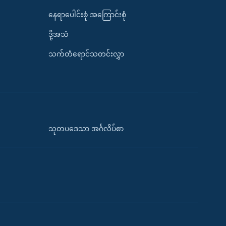
နေရာပေါင်းစုံ အကြောင်းစုံ
ဒို့အသံ
သက်တံရောင်သတင်းလွှာ
သုတပဒေသာ အင်္ဂလိပ်စာ