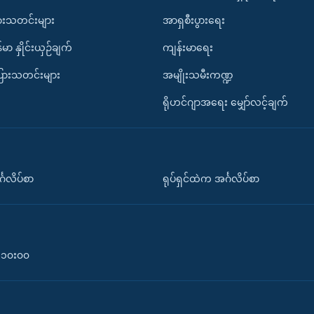
ားသတင်းများ
အာရှစီးပွားရေး
်မာ နှိုင်းယှဉ်ချက်
ကျန်းမာရေး
ပြားသတင်းများ
အမျိုးသမီးကဏ္ဍ
ရိုဟင်ဂျာအရေး မျှော်လင့်ချက်
်္ဂလိပ်စာ
ရုပ်ရှင်ထဲက အင်္ဂလိပ်စာ
၀-၁၀း၀၀