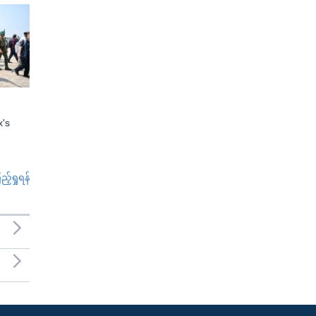
x's
်ရှုရန်