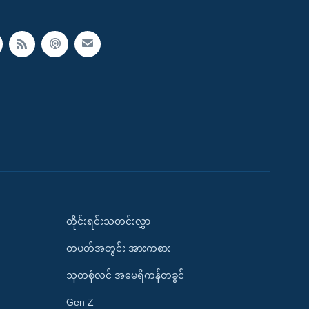
တိုင်းရင်းသတင်းလွှာ
တပတ်အတွင်း အားကစား
သုတစုံလင် အမေရိကန်တခွင်
Gen Z