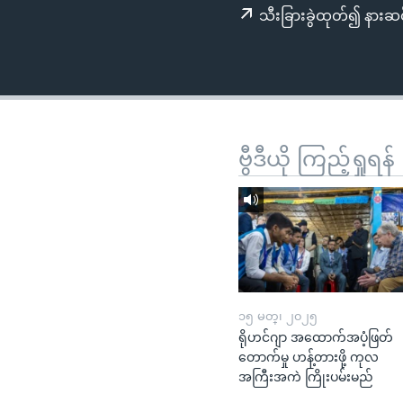
သုတပဒေသာ အင်္ဂလိပ်စာ
အ
သီးခြားခွဲထုတ်၍ နားဆင
ညွန်း
စာမျက်နှာ
သို့
ကျော်
ကြည့်
ရန်
ဗွီဒီယို ကြည့်ရှုရန်
ရှာဖွေ
ရန်
နေရာ
သို့
ကျော်
ရန်
၁၅ မတ္၊ ၂၀၂၅
ရိုဟင်ဂျာ အထောက်အပံ့ဖြတ်
တောက်မှု ဟန့်တားဖို့ ကုလ
အကြီးအကဲ ကြိုးပမ်းမည်