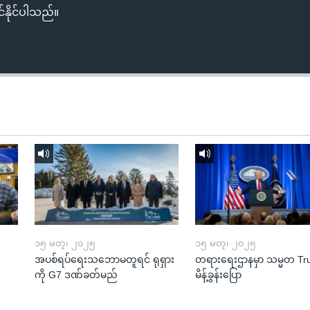
်နိုင်ပါသည်။
၁၅ မတ္၊ ၂၀၂၅
၁၅ မတ္၊ ၂၀၂၅
အပစ်ရပ်ရေးသဘောမတူရင် ရုရှား
တရားရေးဌာနမှာ သမ္မတ T
ကို G7 ဒဏ်ခတ်မည်
မိန့်ခွန်းပြော