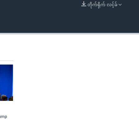
တိုက်ရိုက် လင့်ခ်
EMBED
rump