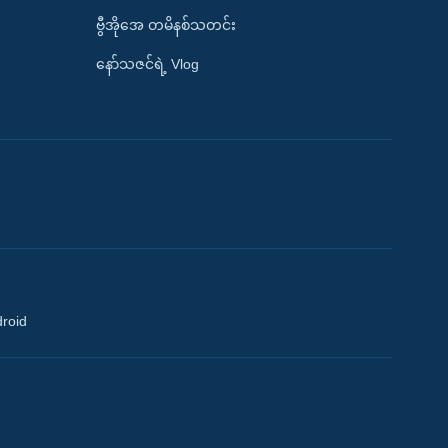
ဗွီအိုအေ တမိနစ်သတင်း
နော်သဇင်ရဲ့ Vlog
droid