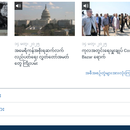
၁၄ မတ္၊ ၂၀၂၅
၁၄ မတ္၊ ၂၀၂၅
အမေရိကန်အစိုးရဆက်လက်
ကုလအတွင်းရေးမှူးချုပ် Co
လည်ပတ်ရေး လွှတ်တော်အမတ်
Bazar ရောက်
တွေ ကြိုးပမ်း
အစီအစဉ်တွဲများအားလုံးကြည့
း
ား