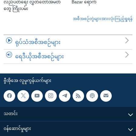
လည်ပတ်ရေး လွှတ်တော်အမတ်
Bazar ရောက်
တွေ ကြိုးပမ်း
အစီအစဉ်တွဲများအားလုံးကြည့်ရှုရန်
ရုပ်သံအစီအစဉ်များ
ရေဒီယိုအစီအစဉ်များ
ဗွီအိုအေ လူမှုကွန်ယက်များ
သတင်း
၀န်ဆောင်မှုများ