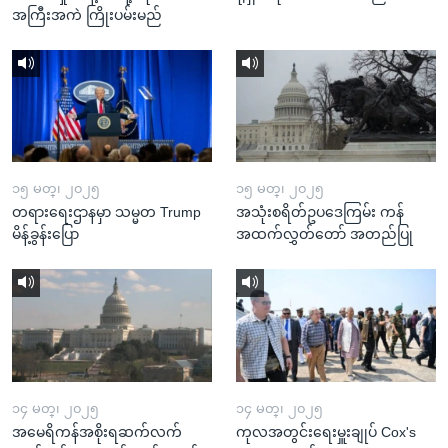
အကြီးအကဲ ကြိုးပမ်းမည်
၁၅ မတ္၊ ၂၀၂၅
၁၅ မတ္၊ ၂၀၂၅
တရားရေးဌာနမှာ သမ္မတ Trump
အသုံးစရိတ်ဥပဒေကြမ်း ကန်
မိန့်ခွန်းပြော
အထက်လွှတ်တော် အတည်ပြု
၁၄ မတ္၊ ၂၀၂၅
၁၄ မတ္၊ ၂၀၂၅
အမေရိကန်အစိုးရဆက်လက်
ကုလအတွင်းရေးမှူးချုပ် Cox's