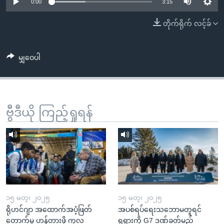
အ
0:00
3:15
သုတပဒေသာ အင်္ဂလိပ်စာ
ညွန်း
Learning English
တိုက်ရိုက် လင့်ခ်
စာမျက်နှာ
သို့
ဗွီအိုအေ လူမှုကွန်ယက်များ
ကျော်
မျှဝေပါ
ကြည့်
ရန်
ဘာသာစကားများ
ရှာဖွေ
ဗွီဒီယို ကြည့်ရှုရန်
ရန်
နေရာ
သို့
ကျော်
ရန်
၁၅ မတ္၊ ၂၀၂၅
၁၅ မတ္၊ ၂၀၂၅
ရိုဟင်ဂျာ အထောက်အပံ့ဖြတ်
အပစ်ရပ်ရေးသဘောမတူရင်
တောက်မှု ဟန့်တားဖို့ ကုလ
ရုရှားကို G7 ဒဏ်ခတ်မည်