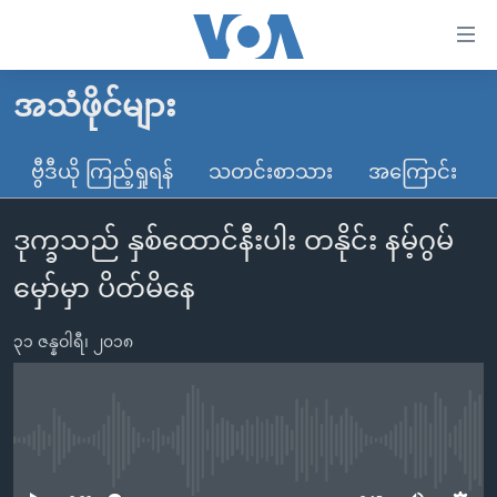
သုံး
ရ
လွယ်ကူ
အသံဖိုင်များ
မူလစာမျက်နှာ
စေ
မြန်မာ
ဗွီဒီယို ကြည့်ရှုရန်
သတင်းစာသား
အကြောင်း
သည့်
ကမ္ဘာ့သတင်းများ
Link
ဒုက္ခသည် နှစ်ထောင်နီးပါး တနိုင်း နမ့်ဂွမ်
ဗွီဒီယို
နိုင်ငံတကာ
များ
သတင်းလွတ်လပ်ခွင့်
အမေရိကန်
မှော်မှာ ပိတ်မိနေ
ပင်မ
ရပ်ဝန်းတခု လမ်းတခု အလွန်
တရုတ်
အကြောင်းအရာ
၃၁ ဇန္နဝါရီ၊ ၂၀၁၈
သို့
အင်္ဂလိပ်စာလေ့လာမယ်
အစ္စရေး-ပါလက်စတိုင်း
ကျော်
အပတ်စဉ်ကဏ္ဍများ
အမေရိကန်သုံးအီဒီယံ
ကြည့်
ရေဒီယိုနှင့်ရုပ်သံ အချက်အလက်များ
မကြေးမုံရဲ့ အင်္ဂလိပ်စာ
ရေဒီယို
ရန်
No media source currently available
ပင်မ
ရေဒီယို/တီဗွီအစီအစဉ်
ရုပ်ရှင်ထဲက အင်္ဂလိပ်စာ
တီဗွီ