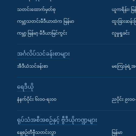
သတင်းထောက်မှတ်စု
ယူကရိန်း၊ မြန
ကမ္ဘာ့သတင်းမီဒီယာထဲက မြန်မာ
ထူးခြားဆန်း
ကမ္ဘာ့ မြန်မာ့ မီဒီယာမြင်ကွင်း
လူမှုရှုခင်း
အင်္ဂလိပ်သင်ခန်းစာများ
အီဒီယံသင်ခန်းစာ
မကြေးမုံရဲ့အင
ရေဒီယို
နံနက်ပိုင်း ၆း၀၀-ရး၀၀
ညပိုင်း ၉း၀
ရုပ်သံအစီအစဉ်နှင့် ဗွီဒီယိုကဏ္ဍများ
နေ့စဉ်တီဗွီသတင်းလွှာ
မြန်မာ