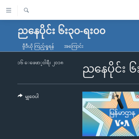
သုံး
ရ
ရှာဖွေ
လွယ်ကူ
မူလစာမျက်နှာ
ညနေပိုင်း ၆း၃၀-ရး၀၀
ရ
စေ
မြန်မာ
လာ
ဗွီဒီယို ကြည့်ရှုရန်
အကြောင်း
သည့်
ဒ်
ကမ္ဘာ့သတင်းများ
Link
ဗွီဒီယို
နိုင်ငံတကာ
၁၆ ေဖေဖာ္၀ါရီ၊ ၂၀၁၈
ညနေပိုင်း 
များ
သတင်းလွတ်လပ်ခွင့်
အမေရိကန်
ပင်မ
ရပ်ဝန်းတခု လမ်းတခု အလွန်
တရုတ်
အကြောင်းအရာ
အင်္ဂလိပ်စာလေ့လာမယ်
အစ္စရေး-ပါလက်စတိုင်း
မျှဝေပါ
သို့
အပတ်စဉ်ကဏ္ဍများ
အမေရိကန်သုံးအီဒီယံ
ကျော်
ကြည့်
ရေဒီယိုနှင့်ရုပ်သံ အချက်အလက်များ
မကြေးမုံရဲ့ အင်္ဂလိပ်စာ
ရေဒီယို
ရန်
ရေဒီယို/တီဗွီအစီအစဉ်
ရုပ်ရှင်ထဲက အင်္ဂလိပ်စာ
တီဗွီ
ပင်မ