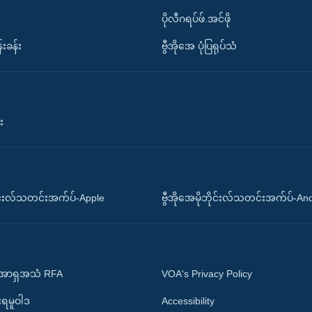
ပိုလီဂရပ်ဖ်.အင်ဖို
်းခန်း
ဗွီအိုအေ ပုံပြရုပ်သံ
း
ိုင်းလ်သတင်းအက်ပ်-Apple
ဗွီအိုအေမိုဘိုင်းလ်သတင်းအက်ပ်-An
 အာရှအသံ RFA
VOA's Privacy Policy
ုးရမူဝါဒ
Accessibility