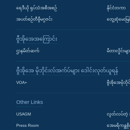
ရေဒီယို ရုပ်သံအစီအစဉ်
နိုင်ငံတကာ
အပတ်စဉ်တီဗွီမဂ္ဂဇင်း
တွေ့ဆုံမေးမြန
ဗွီအိုအေအကြောင်း
ဌာနမိတ်ဆက်
မီတာလှိုင်းမျာ
ဗွီအိုအေ မိုဘိုင်းလ်အက်ပ်များ ဒေါင်းလုတ်ယူရန်
Learning English
VOA+
ဗွီအိုအေမိုဘ
ဗွီအိုအေ လူမှုကွန်ယက်များ
Other Links
USAGM
လွတ်လပ်တဲ့
Press Room
အေမရိကန္အစိ
ဘာသာစကားများ