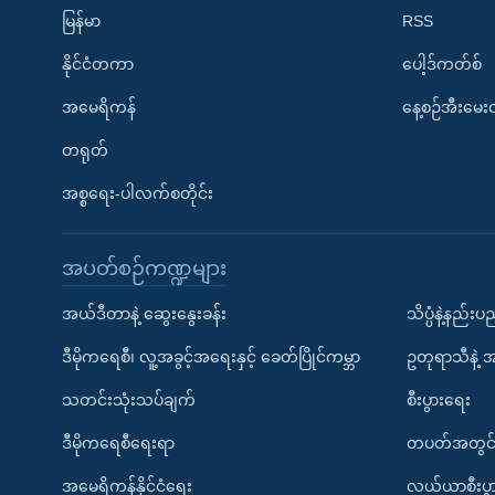
မြန်မာ
RSS
နိုင်ငံတကာ
ပေါ့ဒ်ကတ်စ်
အမေရိကန်
နေ့စဉ်အီးမေ
တရုတ်
အစ္စရေး-ပါလက်စတိုင်း
အပတ်စဉ်ကဏ္ဍများ
အယ်ဒီတာနဲ့ ဆွေးနွေးခန်း
သိပ္ပံနဲ့နည်း
ဒီမိုကရေစီ၊ လူ့အခွင့်အရေးနှင့် ခေတ်ပြိုင်ကမ္ဘာ
ဥတုရာသီနဲ့ 
သတင်းသုံးသပ်ချက်
စီးပွားရေး
ဒီမိုကရေစီရေးရာ
တပတ်အတွင်
အမေရိကန်နိုင်ငံရေး
လယ်ယာစီးပွ