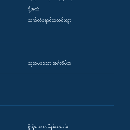
ဒို့အသံ
သက်တံရောင်သတင်းလွှာ
သုတပဒေသာ အင်္ဂလိပ်စာ
ဗွီအိုအေ တမိနစ်သတင်း