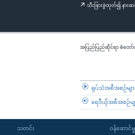
သုတပဒေသာ အင်္ဂလိပ်စာ
အ
သီးခြားခွဲထုတ်၍ နားဆင
ညွန်း
စာမျက်နှာ
သို့
ကျော်
ကြည့်
အပြည်ပြည်ဆိုင်ရာ စံတော်ချိ
ရန်
ရှာဖွေ
ရန်
နေရာ
သို့
ရုပ်သံအစီအစဉ်မျာ
ကျော်
ရန်
ရေဒီယိုအစီအစဉ်မျ
သတင်း
၀န်ဆောင်မှ