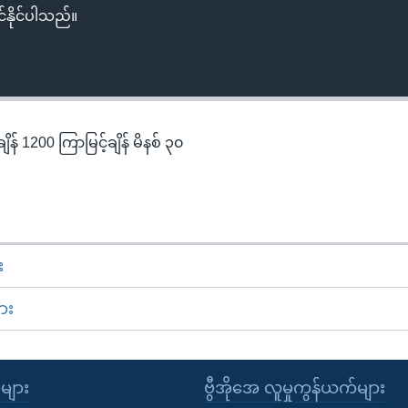
်နိုင်ပါသည်။
န် 1200 ကြာမြင့်ချိန် မိနစ် ၃၀
း
ား
ုများ
ဗွီအိုအေ လူမှုကွန်ယက်များ