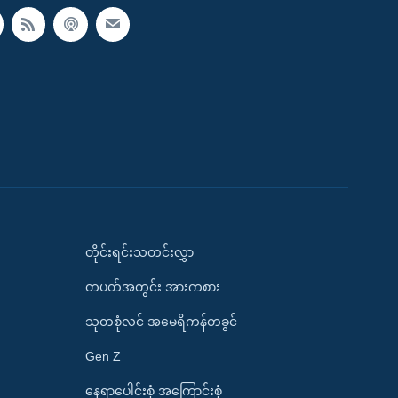
တိုင်းရင်းသတင်းလွှာ
တပတ်အတွင်း အားကစား
သုတစုံလင် အမေရိကန်တခွင်
Gen Z
နေရာပေါင်းစုံ အကြောင်းစုံ