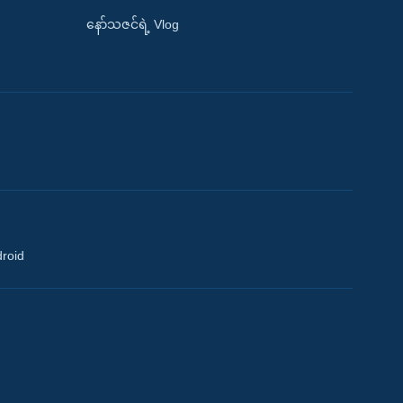
နော်သဇင်ရဲ့ Vlog
droid