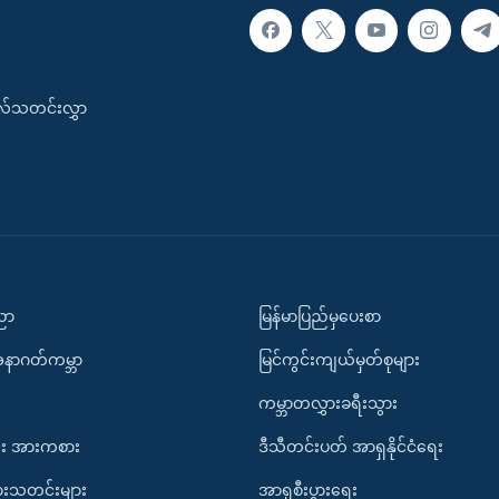
းလ်သတင်းလွှာ
ပညာ
မြန်မာပြည်မှပေးစာ
အနာဂတ်ကမ္ဘာ
မြင်ကွင်းကျယ်မှတ်စုများ
ကမ္ဘာတလွှားခရီးသွား
း အားကစား
ဒီသီတင်းပတ် အာရှနိုင်ငံရေး
ားသတင်းများ
အာရှစီးပွားရေး