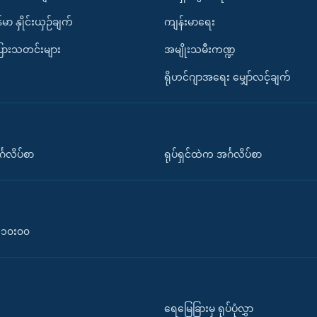
်မာ နှိုင်းယှဉ်ချက်
ကျန်းမာရေး
ပြားသတင်းများ
အမျိုးသမီးကဏ္ဍ
ရိုဟင်ဂျာအရေး မျှော်လင့်ချက်
်္ဂလိပ်စာ
ရုပ်ရှင်ထဲက အင်္ဂလိပ်စာ
၀-၁၀း၀၀
ရေမြေခြားမှ ရုပ်ပုံလွှာ