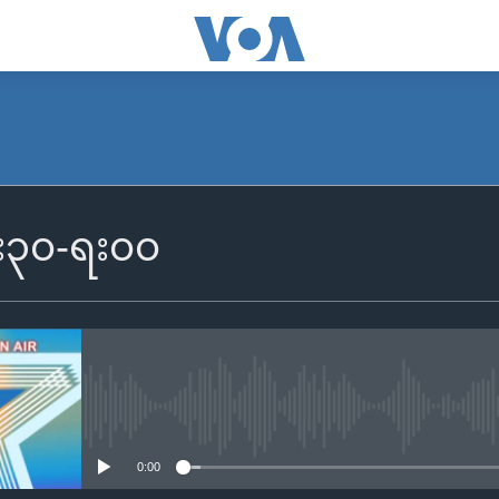
၆း၃၀-ရး၀၀
No media source currently availa
0:00