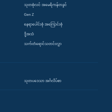
သုတစုံလင် အမေရိကန်တခွင်
Gen Z
နေရာပေါင်းစုံ အကြောင်းစုံ
ဒို့အသံ
သက်တံရောင်သတင်းလွှာ
သုတပဒေသာ အင်္ဂလိပ်စာ