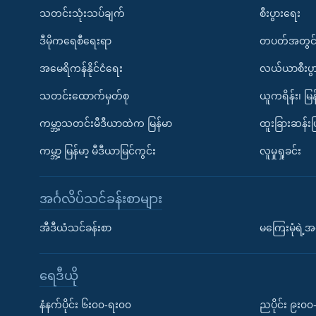
သတင်းသုံးသပ်ချက်
စီးပွားရေး
ဒီမိုကရေစီရေးရာ
တပတ်အတွင်
အမေရိကန်နိုင်ငံရေး
လယ်ယာစီးပွ
သတင်းထောက်မှတ်စု
ယူကရိန်း၊ မြန
ကမ္ဘာ့သတင်းမီဒီယာထဲက မြန်မာ
ထူးခြားဆန်း
ကမ္ဘာ့ မြန်မာ့ မီဒီယာမြင်ကွင်း
လူမှုရှုခင်း
အင်္ဂလိပ်သင်ခန်းစာများ
အီဒီယံသင်ခန်းစာ
မကြေးမုံရဲ့အင
ရေဒီယို
နံနက်ပိုင်း ၆း၀၀-ရး၀၀
ညပိုင်း ၉း၀