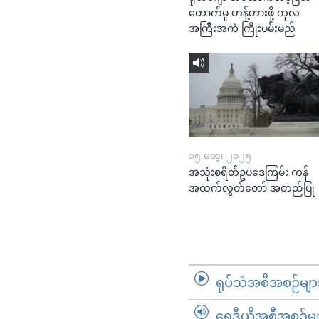
တောက်မှု ဟန့်တားဖို့ ကုလ
အကြီးအကဲ ကြိုးပမ်းမည်
၁၅ မတ္၊ ၂၀၂၅
အသုံးစရိတ်ဥပဒေကြမ်း ကန်
အထက်လွှတ်တော် အတည်ပြု
ရုပ်သံအစီအစဉ်မျာ
ရေဒီယိုအစီအစဉ်မျ