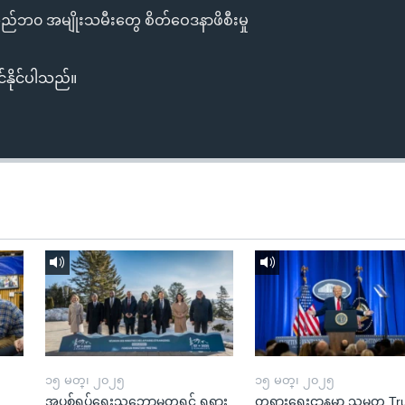
ခသည်ဘ၀ အမျိုးသမီးတွေ စိတ်ဝေဒနာဖိစီးမှု
်နိုင်ပါသည်။
၁၅ မတ္၊ ၂၀၂၅
၁၅ မတ္၊ ၂၀၂၅
အပစ်ရပ်ရေးသဘောမတူရင် ရုရှား
တရားရေးဌာနမှာ သမ္မတ T