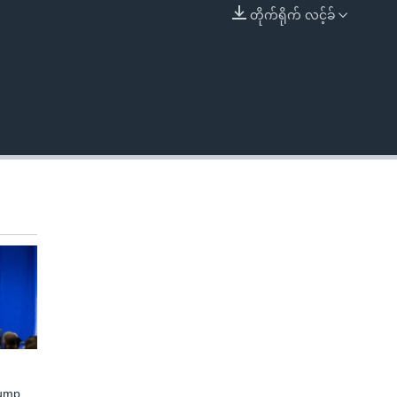
တိုက်ရိုက် လင့်ခ်
EMBED
rump