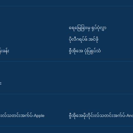
ရေမြေခြားမှ ရုပ်ပုံလွှာ
ပိုလီဂရပ်ဖ်.အင်ဖို
်းခန်း
ဗွီအိုအေ ပုံပြရုပ်သံ
း
ိုင်းလ်သတင်းအက်ပ်-Apple
ဗွီအိုအေမိုဘိုင်းလ်သတင်းအက်ပ်-An