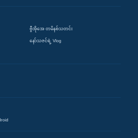
ဗွီအိုအေ တမိနစ်သတင်း
နော်သဇင်ရဲ့ Vlog
droid