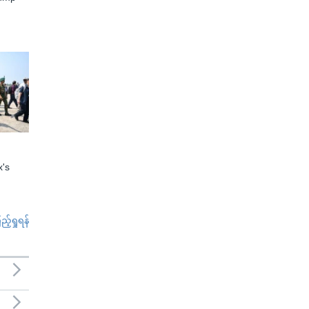
x's
်ရှုရန်