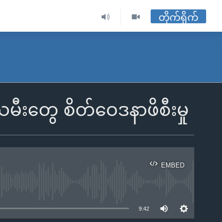
တိုက်ရိုက်
မီးတွေ စိတ်ဝေဒနာဖိစီးမှု
EMBED
ble
9:42