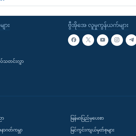
ုများ
ဗွီအိုအေ လူမှုကွန်ယက်များ
းလ်သတင်းလွှာ
ပညာ
မြန်မာပြည်မှပေးစာ
အနာဂတ်ကမ္ဘာ
မြင်ကွင်းကျယ်မှတ်စုများ