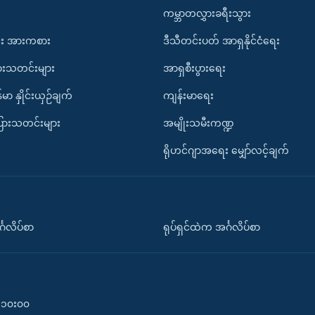
ကမ္ဘာတလွှားခရီးသွား
း အားကစား
ဒီသီတင်းပတ် အာရှနိုင်ငံရေး
ားသတင်းများ
အာရှစီးပွားရေး
်မာ နှိုင်းယှဉ်ချက်
ကျန်းမာရေး
ပြားသတင်းများ
အမျိုးသမီးကဏ္ဍ
ရိုဟင်ဂျာအရေး မျှော်လင့်ချက်
်္ဂလိပ်စာ
ရုပ်ရှင်ထဲက အင်္ဂလိပ်စာ
၀-၁၀း၀၀