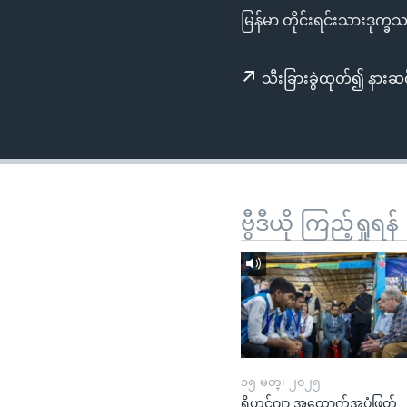
သုတပဒေသာ အင်္ဂလိပ်စာ
အ
မြန်မာ တိုင်းရင်းသားဒုက္
ညွန်း
စာမျက်နှာ
သီးခြားခွဲထုတ်၍ နားဆင
သို့
ကျော်
ကြည့်
ရန်
ရှာဖွေ
ရန်
ဗွီဒီယို ကြည့်ရှုရန်
နေရာ
သို့
ကျော်
ရန်
၁၅ မတ္၊ ၂၀၂၅
ရိုဟင်ဂျာ အထောက်အပံ့ဖြတ်