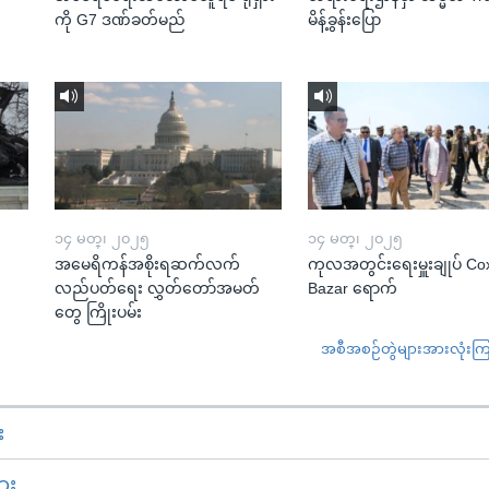
ကို G7 ဒဏ်ခတ်မည်
မိန့်ခွန်းပြော
၁၄ မတ္၊ ၂၀၂၅
၁၄ မတ္၊ ၂၀၂၅
အမေရိကန်အစိုးရဆက်လက်
ကုလအတွင်းရေးမှူးချုပ် Co
လည်ပတ်ရေး လွှတ်တော်အမတ်
Bazar ရောက်
တွေ ကြိုးပမ်း
အစီအစဉ်တွဲများအားလုံးကြည့
း
ား