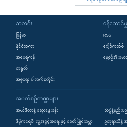
သတင်း
၀န်ဆောင်မှ
မြန်မာ
RSS
နိုင်ငံတကာ
ပေါ့ဒ်ကတ်စ်
အမေရိကန်
နေ့စဉ်အီးမေ
တရုတ်
အစ္စရေး-ပါလက်စတိုင်း
အပတ်စဉ်ကဏ္ဍများ
အယ်ဒီတာနဲ့ ဆွေးနွေးခန်း
သိပ္ပံနဲ့နည်း
ဒီမိုကရေစီ၊ လူ့အခွင့်အရေးနှင့် ခေတ်ပြိုင်ကမ္ဘာ
ဥတုရာသီနဲ့ 