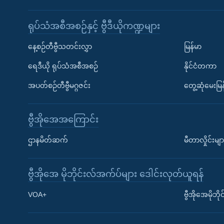
ရုပ်သံအစီအစဉ်နှင့် ဗွီဒီယိုကဏ္ဍများ
နေ့စဉ်တီဗွီသတင်းလွှာ
မြန်မာ
ရေဒီယို ရုပ်သံအစီအစဉ်
နိုင်ငံတကာ
အပတ်စဉ်တီဗွီမဂ္ဂဇင်း
တွေ့ဆုံမေးမြန
ဗွီအိုအေအကြောင်း
ဌာနမိတ်ဆက်
မီတာလှိုင်းမျာ
ဗွီအိုအေ မိုဘိုင်းလ်အက်ပ်များ ဒေါင်းလုတ်ယူရန်
Learning English
VOA+
ဗွီအိုအေမိုဘ
ဗွီအိုအေ လူမှုကွန်ယက်များ