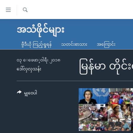
သုံး
ရ
ရှာဖွေ
လွယ်ကူ
မူလစာမျက်နှာ
အသံဖိုင်များ
ရ
စေ
မြန်မာ
လာ
ဗွီဒီယို ကြည့်ရှုရန်
သတင်းစာသား
အကြောင်း
သည့်
ဒ်
ကမ္ဘာ့သတင်းများ
Link
ဗွီဒီယို
နိုင်ငံတကာ
၀၃ ေဖေဖာ္၀ါရီ၊ ၂၀၁၈
မြန်မာ တိုင
များ
ဒေါ်လှလှသန်း
သတင်းလွတ်လပ်ခွင့်
အမေရိကန်
ပင်မ
ရပ်ဝန်းတခု လမ်းတခု အလွန်
တရုတ်
အကြောင်းအရာ
အင်္ဂလိပ်စာလေ့လာမယ်
အစ္စရေး-ပါလက်စတိုင်း
မျှဝေပါ
သို့
အပတ်စဉ်ကဏ္ဍများ
အမေရိကန်သုံးအီဒီယံ
ကျော်
ကြည့်
ရေဒီယိုနှင့်ရုပ်သံ အချက်အလက်များ
မကြေးမုံရဲ့ အင်္ဂလိပ်စာ
ရေဒီယို
ရန်
ရေဒီယို/တီဗွီအစီအစဉ်
ရုပ်ရှင်ထဲက အင်္ဂလိပ်စာ
တီဗွီ
ပင်မ