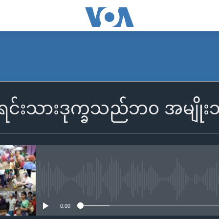
်းရင်းသားဒုက္ခသည်ဘ၀ အမျိုးသ
No media source currently availa
0:00