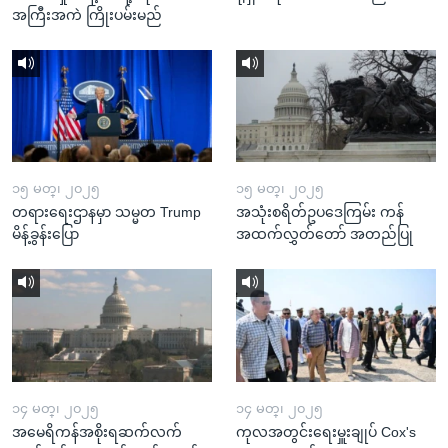
အကြီးအကဲ ကြိုးပမ်းမည်
၁၅ မတ္၊ ၂၀၂၅
၁၅ မတ္၊ ၂၀၂၅
တရားရေးဌာနမှာ သမ္မတ Trump
အသုံးစရိတ်ဥပဒေကြမ်း ကန်
မိန့်ခွန်းပြော
အထက်လွှတ်တော် အတည်ပြု
၁၄ မတ္၊ ၂၀၂၅
၁၄ မတ္၊ ၂၀၂၅
အမေရိကန်အစိုးရဆက်လက်
ကုလအတွင်းရေးမှူးချုပ် Cox's