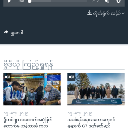
အ
0:00
3:12
သုတပဒေသာ အင်္ဂလိပ်စာ
ညွန်း
Learning English
တိုက်ရိုက် လင့်ခ်
စာမျက်နှာ
သို့
ဗွီအိုအေ လူမှုကွန်ယက်များ
ကျော်
မျှဝေပါ
ကြည့်
ရန်
ဘာသာစကားများ
ရှာဖွေ
ဗွီဒီယို ကြည့်ရှုရန်
ရန်
နေရာ
သို့
ကျော်
ရန်
၁၅ မတ္၊ ၂၀၂၅
၁၅ မတ္၊ ၂၀၂၅
ရိုဟင်ဂျာ အထောက်အပံ့ဖြတ်
အပစ်ရပ်ရေးသဘောမတူရင်
တောက်မှု ဟန့်တားဖို့ ကုလ
ရုရှားကို G7 ဒဏ်ခတ်မည်