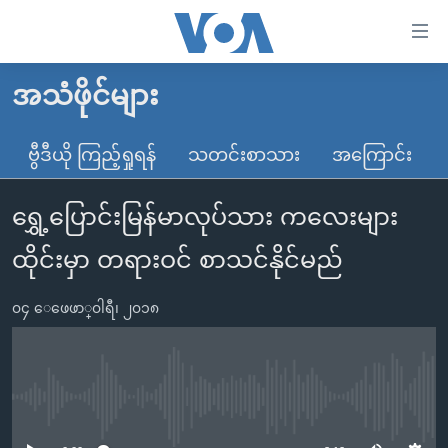
သုံး
ရ
လွယ်ကူ
အသံဖိုင်များ
မူလစာမျက်နှာ
စေ
မြန်မာ
ဗွီဒီယို ကြည့်ရှုရန်
သတင်းစာသား
အကြောင်း
သည့်
ကမ္ဘာ့သတင်းများ
Link
ရွှေ့ပြောင်းမြန်မာလုပ်သား ကလေးများ
ဗွီဒီယို
နိုင်ငံတကာ
များ
သတင်းလွတ်လပ်ခွင့်
အမေရိကန်
ထိုင်းမှာ တရားဝင် စာသင်နိုင်မည်
ပင်မ
ရပ်ဝန်းတခု လမ်းတခု အလွန်
တရုတ်
အကြောင်းအရာ
၀၄ ေဖေဖာ္၀ါရီ၊ ၂၀၁၈
သို့
အင်္ဂလိပ်စာလေ့လာမယ်
အစ္စရေး-ပါလက်စတိုင်း
ကျော်
အပတ်စဉ်ကဏ္ဍများ
အမေရိကန်သုံးအီဒီယံ
ကြည့်
ရေဒီယိုနှင့်ရုပ်သံ အချက်အလက်များ
မကြေးမုံရဲ့ အင်္ဂလိပ်စာ
ရေဒီယို
ရန်
No media source currently available
ပင်မ
ရေဒီယို/တီဗွီအစီအစဉ်
ရုပ်ရှင်ထဲက အင်္ဂလိပ်စာ
တီဗွီ