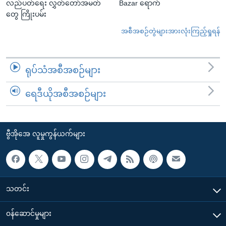
လည်ပတ်ရေး လွှတ်တော်အမတ်
Bazar ရောက်
တွေ ကြိုးပမ်း
အစီအစဉ်တွဲများအားလုံးကြည့်ရှုရန်
ရုပ်သံအစီအစဉ်များ
ရေဒီယိုအစီအစဉ်များ
ဗွီအိုအေ လူမှုကွန်ယက်များ
သတင်း
၀န်ဆောင်မှုများ