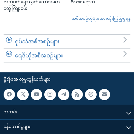
လည်ပတ်ရေး လွှတ်တော်အမတ်
Bazar ရောက်
တွေ ကြိုးပမ်း
အစီအစဉ်တွဲများအားလုံးကြည့်ရှုရန်
ရုပ်သံအစီအစဉ်များ
ရေဒီယိုအစီအစဉ်များ
ဗွီအိုအေ လူမှုကွန်ယက်များ
သတင်း
၀န်ဆောင်မှုများ