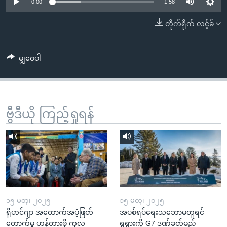
အ
0:00
1:58
သုတပဒေသာ အင်္ဂလိပ်စာ
ညွန်း
Learning English
တိုက်ရိုက် လင့်ခ်
စာမျက်နှာ
သို့
ဗွီအိုအေ လူမှုကွန်ယက်များ
ကျော်
မျှဝေပါ
ကြည့်
ရန်
ဘာသာစကားများ
ရှာဖွေ
ဗွီဒီယို ကြည့်ရှုရန်
ရန်
နေရာ
သို့
ကျော်
ရန်
၁၅ မတ္၊ ၂၀၂၅
၁၅ မတ္၊ ၂၀၂၅
ရိုဟင်ဂျာ အထောက်အပံ့ဖြတ်
အပစ်ရပ်ရေးသဘောမတူရင်
တောက်မှု ဟန့်တားဖို့ ကုလ
ရုရှားကို G7 ဒဏ်ခတ်မည်