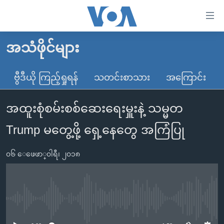
သုံး
ရ
လွယ်ကူ
အသံဖိုင်များ
မူလစာမျက်နှာ
စေ
မြန်မာ
ဗွီဒီယို ကြည့်ရှုရန်
သတင်းစာသား
အကြောင်း
သည့်
ကမ္ဘာ့သတင်းများ
Link
အထူးစုံစမ်းစစ်ဆေးရေးမှူးနဲ့ သမ္မတ
ဗွီဒီယို
နိုင်ငံတကာ
များ
သတင်းလွတ်လပ်ခွင့်
အမေရိကန်
Trump မတွေ့ဖို့ ရှေ့နေတွေ အကြံပြု
ပင်မ
ရပ်ဝန်းတခု လမ်းတခု အလွန်
တရုတ်
အကြောင်းအရာ
၀၆ ေဖေဖာ္၀ါရီ၊ ၂၀၁၈
သို့
အင်္ဂလိပ်စာလေ့လာမယ်
အစ္စရေး-ပါလက်စတိုင်း
ကျော်
အပတ်စဉ်ကဏ္ဍများ
အမေရိကန်သုံးအီဒီယံ
ကြည့်
ရေဒီယိုနှင့်ရုပ်သံ အချက်အလက်များ
မကြေးမုံရဲ့ အင်္ဂလိပ်စာ
ရေဒီယို
ရန်
No media source currently available
ပင်မ
ရေဒီယို/တီဗွီအစီအစဉ်
ရုပ်ရှင်ထဲက အင်္ဂလိပ်စာ
တီဗွီ