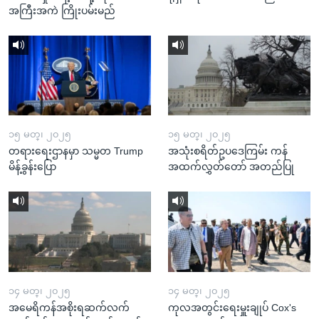
အကြီးအကဲ ကြိုးပမ်းမည်
၁၅ မတ္၊ ၂၀၂၅
၁၅ မတ္၊ ၂၀၂၅
တရားရေးဌာနမှာ သမ္မတ Trump
အသုံးစရိတ်ဥပဒေကြမ်း ကန်
မိန့်ခွန်းပြော
အထက်လွှတ်တော် အတည်ပြု
၁၄ မတ္၊ ၂၀၂၅
၁၄ မတ္၊ ၂၀၂၅
အမေရိကန်အစိုးရဆက်လက်
ကုလအတွင်းရေးမှူးချုပ် Cox's