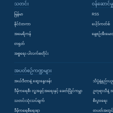
သတင်း
၀န်ဆောင်မှ
မြန်မာ
RSS
နိုင်ငံတကာ
ပေါ့ဒ်ကတ်စ်
အမေရိကန်
နေ့စဉ်အီးမေ
တရုတ်
အစ္စရေး-ပါလက်စတိုင်း
အပတ်စဉ်ကဏ္ဍများ
အယ်ဒီတာနဲ့ ဆွေးနွေးခန်း
သိပ္ပံနဲ့နည်း
ဒီမိုကရေစီ၊ လူ့အခွင့်အရေးနှင့် ခေတ်ပြိုင်ကမ္ဘာ
ဥတုရာသီနဲ့ 
သတင်းသုံးသပ်ချက်
စီးပွားရေး
ဒီမိုကရေစီရေးရာ
တပတ်အတွင်