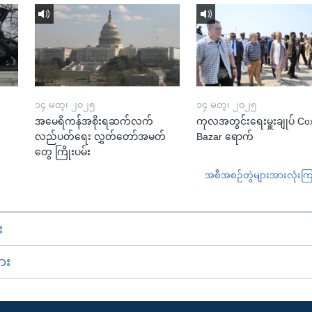
၁၄ မတ္၊ ၂၀၂၅
၁၄ မတ္၊ ၂၀၂၅
အမေရိကန်အစိုးရဆက်လက်
ကုလအတွင်းရေးမှူးချုပ် Co
လည်ပတ်ရေး လွှတ်တော်အမတ်
Bazar ရောက်
တွေ ကြိုးပမ်း
အစီအစဉ်တွဲများအားလုံးကြည့
း
ား