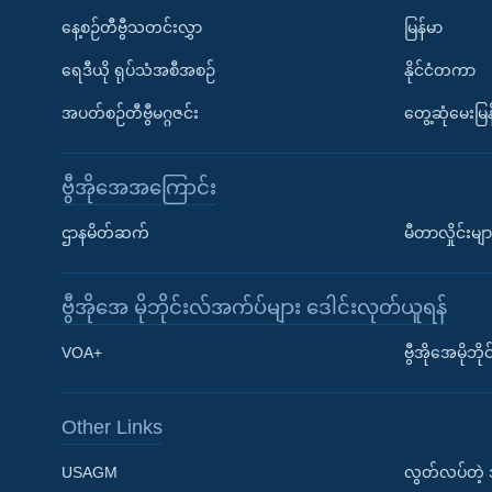
နေ့စဉ်တီဗွီသတင်းလွှာ
မြန်မာ
ရေဒီယို ရုပ်သံအစီအစဉ်
နိုင်ငံတကာ
အပတ်စဉ်တီဗွီမဂ္ဂဇင်း
တွေ့ဆုံမေးမြန
ဗွီအိုအေအကြောင်း
ဌာနမိတ်ဆက်
မီတာလှိုင်းမျာ
ဗွီအိုအေ မိုဘိုင်းလ်အက်ပ်များ ဒေါင်းလုတ်ယူရန်
Learning English
VOA+
ဗွီအိုအေမိုဘ
ဗွီအိုအေ လူမှုကွန်ယက်များ
Other Links
USAGM
လွတ်လပ်တဲ့