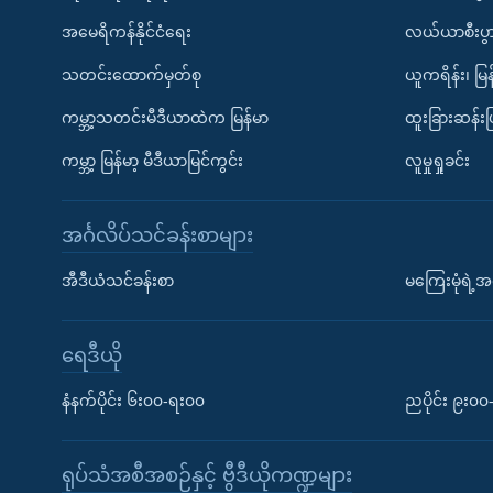
အမေရိကန်နိုင်ငံရေး
လယ်ယာစီးပွ
သတင်းထောက်မှတ်စု
ယူကရိန်း၊ မြန
ကမ္ဘာ့သတင်းမီဒီယာထဲက မြန်မာ
ထူးခြားဆန်း
ကမ္ဘာ့ မြန်မာ့ မီဒီယာမြင်ကွင်း
လူမှုရှုခင်း
အင်္ဂလိပ်သင်ခန်းစာများ
အီဒီယံသင်ခန်းစာ
မကြေးမုံရဲ့အင
ရေဒီယို
နံနက်ပိုင်း ၆း၀၀-ရး၀၀
ညပိုင်း ၉း၀
ရုပ်သံအစီအစဉ်နှင့် ဗွီဒီယိုကဏ္ဍများ