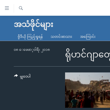
သုံး
ရ
ရှာဖွေ
လွယ်ကူ
မူလစာမျက်နှာ
အသံဖိုင်များ
ရ
စေ
မြန်မာ
လာ
ဗွီဒီယို ကြည့်ရှုရန်
သတင်းစာသား
အကြောင်း
သည့်
ဒ်
ကမ္ဘာ့သတင်းများ
Link
ဗွီဒီယို
နိုင်ငံတကာ
၀၈ ေဖေဖာ္၀ါရီ၊ ၂၀၁၈
ရိုဟင်ဂျာတွ
များ
သတင်းလွတ်လပ်ခွင့်
အမေရိကန်
ပင်မ
ရပ်ဝန်းတခု လမ်းတခု အလွန်
တရုတ်
အကြောင်းအရာ
အင်္ဂလိပ်စာလေ့လာမယ်
အစ္စရေး-ပါလက်စတိုင်း
မျှဝေပါ
သို့
အပတ်စဉ်ကဏ္ဍများ
အမေရိကန်သုံးအီဒီယံ
ကျော်
ကြည့်
ရေဒီယိုနှင့်ရုပ်သံ အချက်အလက်များ
မကြေးမုံရဲ့ အင်္ဂလိပ်စာ
ရေဒီယို
ရန်
ရေဒီယို/တီဗွီအစီအစဉ်
ရုပ်ရှင်ထဲက အင်္ဂလိပ်စာ
တီဗွီ
ပင်မ