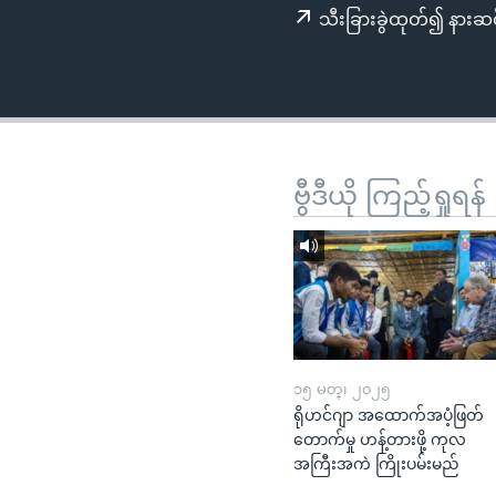
သုတပဒေသာ အင်္ဂလိပ်စာ
အ
သီးခြားခွဲထုတ်၍ နားဆင
ညွန်း
စာမျက်နှာ
သို့
ကျော်
ကြည့်
ရန်
ဗွီဒီယို ကြည့်ရှုရန်
ရှာဖွေ
ရန်
နေရာ
သို့
ကျော်
ရန်
၁၅ မတ္၊ ၂၀၂၅
ရိုဟင်ဂျာ အထောက်အပံ့ဖြတ်
တောက်မှု ဟန့်တားဖို့ ကုလ
အကြီးအကဲ ကြိုးပမ်းမည်