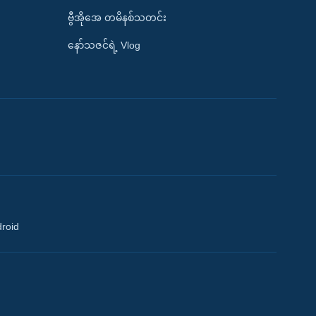
ဗွီအိုအေ တမိနစ်သတင်း
နော်သဇင်ရဲ့ Vlog
droid