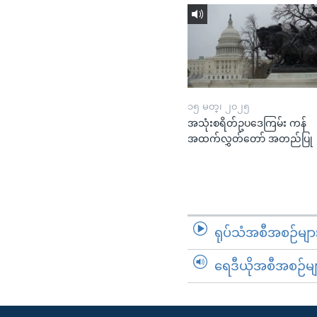
၁၅ မတ္၊ ၂၀၂၅
အသုံးစရိတ်ဥပဒေကြမ်း ကန်
အထက်လွှတ်တော် အတည်ပြု
ရုပ်သံအစီအစဉ်မျာ
ရေဒီယိုအစီအစဉ်မျ