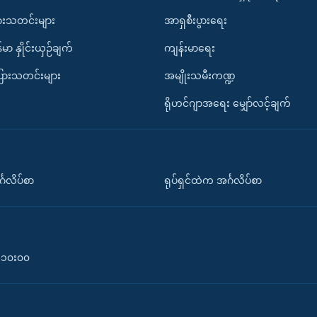
ားသတင်းများ
အာရှစီးပွားရေး
်မာ နှိုင်းယှဉ်ချက်
ကျန်းမာရေး
ပြားသတင်းများ
အမျိုးသမီးကဏ္ဍ
ရိုဟင်ဂျာအရေး မျှော်လင့်ချက်
်္ဂလိပ်စာ
ရုပ်ရှင်ထဲက အင်္ဂလိပ်စာ
၀-၁၀း၀၀