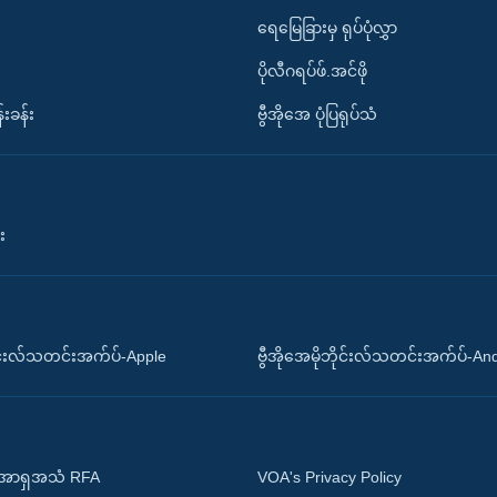
ရေမြေခြားမှ ရုပ်ပုံလွှာ
ပိုလီဂရပ်ဖ်.အင်ဖို
်းခန်း
ဗွီအိုအေ ပုံပြရုပ်သံ
း
ိုင်းလ်သတင်းအက်ပ်-Apple
ဗွီအိုအေမိုဘိုင်းလ်သတင်းအက်ပ်-An
 အာရှအသံ RFA
VOA's Privacy Policy