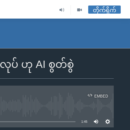
တိုက်ရိုက်
ပ် ဟု AI စွတ်စွဲ
EMBED
ble
1:45