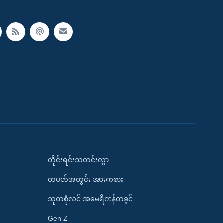
တိုင်းရင်းသတင်းလွှာ
တပတ်အတွင်း အားကစား
သုတစုံလင် အမေရိကန်တခွင်
Gen Z