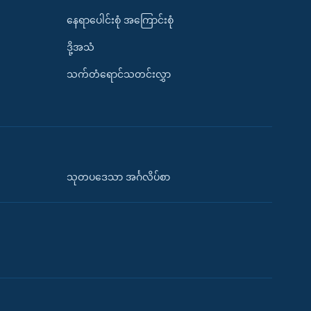
နေရာပေါင်းစုံ အကြောင်းစုံ
ဒို့အသံ
သက်တံရောင်သတင်းလွှာ
သုတပဒေသာ အင်္ဂလိပ်စာ