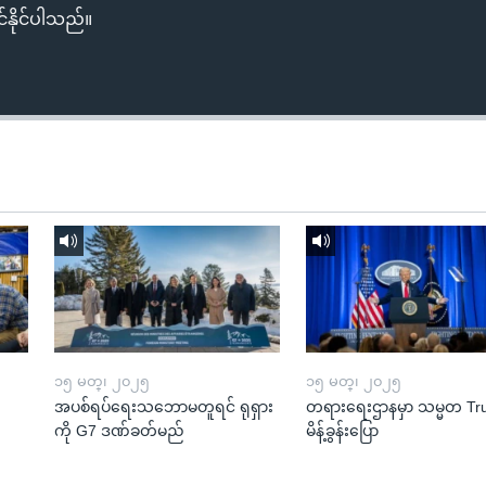
်နိုင်ပါသည်။
၁၅ မတ္၊ ၂၀၂၅
၁၅ မတ္၊ ၂၀၂၅
အပစ်ရပ်ရေးသဘောမတူရင် ရုရှား
တရားရေးဌာနမှာ သမ္မတ T
ကို G7 ဒဏ်ခတ်မည်
မိန့်ခွန်းပြော