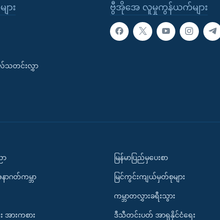
ုများ
ဗွီအိုအေ လူမှုကွန်ယက်များ
းလ်သတင်းလွှာ
ပညာ
မြန်မာပြည်မှပေးစာ
အနာဂတ်ကမ္ဘာ
မြင်ကွင်းကျယ်မှတ်စုများ
ကမ္ဘာတလွှားခရီးသွား
း အားကစား
ဒီသီတင်းပတ် အာရှနိုင်ငံရေး