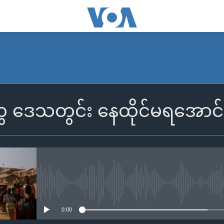
ေ ဒေသတွင်း နေထိုင်မရအောင်လု
No media source currently availa
0:00