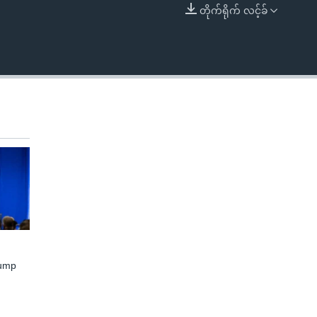
တိုက်ရိုက် လင့်ခ်
EMBED
rump