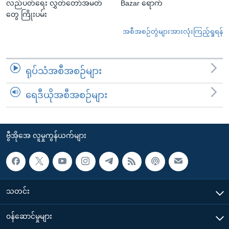
လည်ပတ်ရေး လွှတ်တော်အမတ်
Bazar ရောက်
တွေ ကြိုးပမ်း
အစီအစဉ်တွဲများအားလုံးကြည့်ရှုရန်
ရုပ်သံအစီအစဉ်များ
ရေဒီယိုအစီအစဉ်များ
ဗွီအိုအေ လူမှုကွန်ယက်များ
သတင်း
၀န်ဆောင်မှုများ