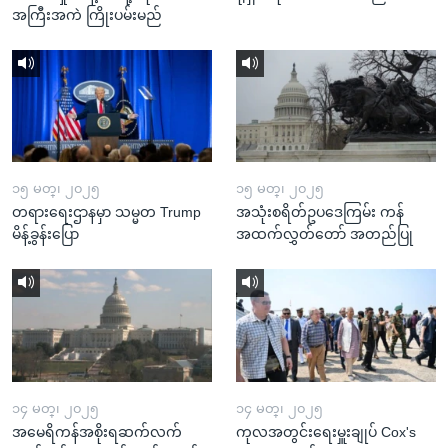
အကြီးအကဲ ကြိုးပမ်းမည်
၁၅ မတ္၊ ၂၀၂၅
၁၅ မတ္၊ ၂၀၂၅
တရားရေးဌာနမှာ သမ္မတ Trump
အသုံးစရိတ်ဥပဒေကြမ်း ကန်
မိန့်ခွန်းပြော
အထက်လွှတ်တော် အတည်ပြု
၁၄ မတ္၊ ၂၀၂၅
၁၄ မတ္၊ ၂၀၂၅
အမေရိကန်အစိုးရဆက်လက်
ကုလအတွင်းရေးမှူးချုပ် Cox's