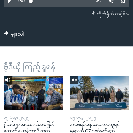
အ
0:00
3:59
သုတပဒေသာ အင်္ဂလိပ်စာ
ညွန်း
Learning English
တိုက်ရိုက် လင့်ခ်
စာမျက်နှာ
သို့
ဗွီအိုအေ လူမှုကွန်ယက်များ
ကျော်
မျှဝေပါ
ကြည့်
ရန်
ဘာသာစကားများ
ရှာဖွေ
ဗွီဒီယို ကြည့်ရှုရန်
ရန်
နေရာ
သို့
ကျော်
ရန်
၁၅ မတ္၊ ၂၀၂၅
၁၅ မတ္၊ ၂၀၂၅
ရိုဟင်ဂျာ အထောက်အပံ့ဖြတ်
အပစ်ရပ်ရေးသဘောမတူရင်
တောက်မှု ဟန့်တားဖို့ ကုလ
ရုရှားကို G7 ဒဏ်ခတ်မည်