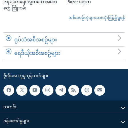
လည်ပတ်ရေး လွှတ်တော်အမတ်
Bazar ရောက်
တွေ ကြိုးပမ်း
အစီအစဉ်တွဲများအားလုံးကြည့်ရှုရန်
ရုပ်သံအစီအစဉ်များ
ရေဒီယိုအစီအစဉ်များ
ဗွီအိုအေ လူမှုကွန်ယက်များ
သတင်း
၀န်ဆောင်မှုများ