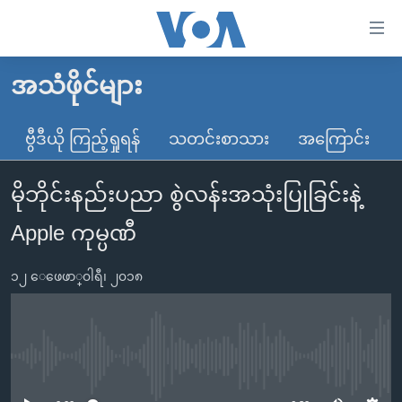
သုံး
ရ
လွယ်ကူ
အသံဖိုင်များ
မူလစာမျက်နှာ
စေ
မြန်မာ
ဗွီဒီယို ကြည့်ရှုရန်
သတင်းစာသား
အကြောင်း
သည့်
ကမ္ဘာ့သတင်းများ
Link
မိုဘိုင်းနည်းပညာ စွဲလန်းအသုံးပြုခြင်းနဲ့
ဗွီဒီယို
နိုင်ငံတကာ
များ
သတင်းလွတ်လပ်ခွင့်
အမေရိကန်
Apple ကုမ္ပဏီ
ပင်မ
ရပ်ဝန်းတခု လမ်းတခု အလွန်
တရုတ်
အကြောင်းအရာ
၁၂ ေဖေဖာ္၀ါရီ၊ ၂၀၁၈
သို့
အင်္ဂလိပ်စာလေ့လာမယ်
အစ္စရေး-ပါလက်စတိုင်း
ကျော်
အပတ်စဉ်ကဏ္ဍများ
အမေရိကန်သုံးအီဒီယံ
ကြည့်
ရေဒီယိုနှင့်ရုပ်သံ အချက်အလက်များ
မကြေးမုံရဲ့ အင်္ဂလိပ်စာ
ရေဒီယို
ရန်
No media source currently available
ပင်မ
ရေဒီယို/တီဗွီအစီအစဉ်
ရုပ်ရှင်ထဲက အင်္ဂလိပ်စာ
တီဗွီ