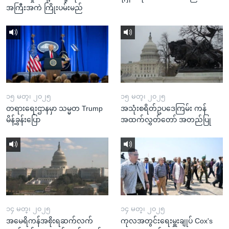
အကြီးအကဲ ကြိုးပမ်းမည်
၁၅ မတ္၊ ၂၀၂၅
၁၅ မတ္၊ ၂၀၂၅
တရားရေးဌာနမှာ သမ္မတ Trump
အသုံးစရိတ်ဥပဒေကြမ်း ကန်
မိန့်ခွန်းပြော
အထက်လွှတ်တော် အတည်ပြု
၁၄ မတ္၊ ၂၀၂၅
၁၄ မတ္၊ ၂၀၂၅
အမေရိကန်အစိုးရဆက်လက်
ကုလအတွင်းရေးမှူးချုပ် Cox's