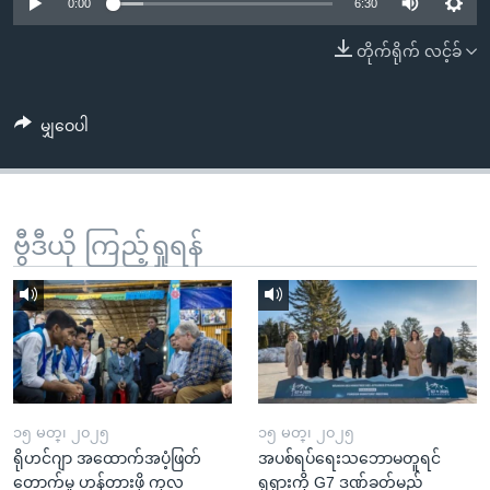
အ
0:00
6:30
သုတပဒေသာ အင်္ဂလိပ်စာ
ညွန်း
Learning English
တိုက်ရိုက် လင့်ခ်
စာမျက်နှာ
သို့
ဗွီအိုအေ လူမှုကွန်ယက်များ
ကျော်
မျှဝေပါ
ကြည့်
ရန်
ဘာသာစကားများ
ရှာဖွေ
ဗွီဒီယို ကြည့်ရှုရန်
ရန်
နေရာ
သို့
ကျော်
ရန်
၁၅ မတ္၊ ၂၀၂၅
၁၅ မတ္၊ ၂၀၂၅
ရိုဟင်ဂျာ အထောက်အပံ့ဖြတ်
အပစ်ရပ်ရေးသဘောမတူရင်
တောက်မှု ဟန့်တားဖို့ ကုလ
ရုရှားကို G7 ဒဏ်ခတ်မည်