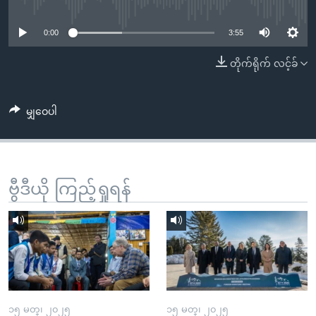
No media source currently available
အ
သုတပဒေသာ အင်္ဂလိပ်စာ
ညွန်း
Learning English
0:00
3:55
စာမျက်နှာ
သို့
ဗွီအိုအေ လူမှုကွန်ယက်များ
တိုက်ရိုက် လင့်ခ်
ကျော်
ကြည့်
မျှဝေပါ
ရန်
ဘာသာစကားများ
ရှာဖွေ
ရန်
နေရာ
ဗွီဒီယို ကြည့်ရှုရန်
သို့
ကျော်
ရန်
၁၅ မတ္၊ ၂၀၂၅
၁၅ မတ္၊ ၂၀၂၅