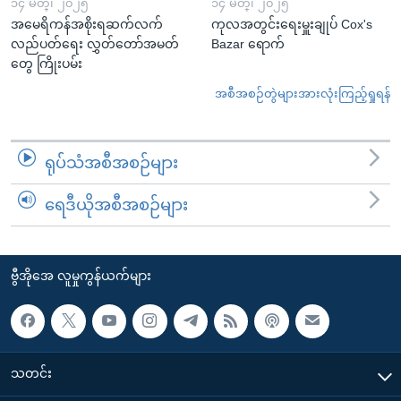
၁၄ မတ္၊ ၂၀၂၅
၁၄ မတ္၊ ၂၀၂၅
အမေရိကန်အစိုးရဆက်လက်
ကုလအတွင်းရေးမှူးချုပ် Cox's
လည်ပတ်ရေး လွှတ်တော်အမတ်
Bazar ရောက်
တွေ ကြိုးပမ်း
အစီအစဉ်တွဲများအားလုံးကြည့်ရှုရန်
ရုပ်သံအစီအစဉ်များ
ရေဒီယိုအစီအစဉ်များ
ဗွီအိုအေ လူမှုကွန်ယက်များ
သတင်း