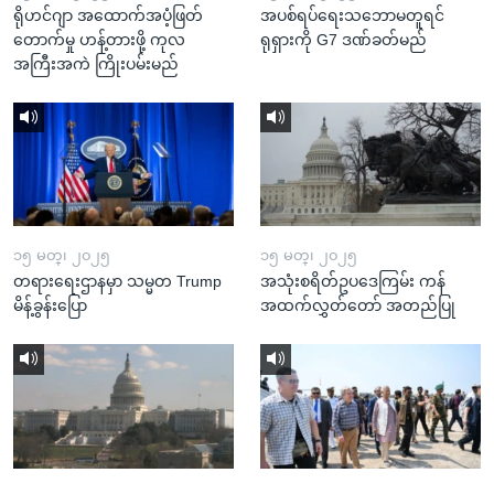
ရိုဟင်ဂျာ အထောက်အပံ့ဖြတ်
အပစ်ရပ်ရေးသဘောမတူရင်
တောက်မှု ဟန့်တားဖို့ ကုလ
ရုရှားကို G7 ဒဏ်ခတ်မည်
အကြီးအကဲ ကြိုးပမ်းမည်
၁၅ မတ္၊ ၂၀၂၅
၁၅ မတ္၊ ၂၀၂၅
တရားရေးဌာနမှာ သမ္မတ Trump
အသုံးစရိတ်ဥပဒေကြမ်း ကန်
မိန့်ခွန်းပြော
အထက်လွှတ်တော် အတည်ပြု