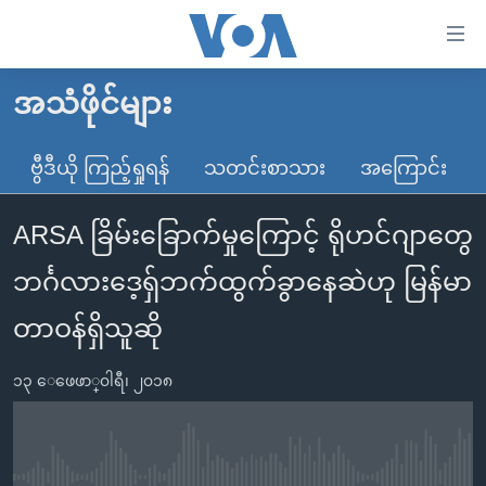
သုံး
ရ
လွယ်ကူ
အသံဖိုင်များ
မူလစာမျက်နှာ
စေ
မြန်မာ
ဗွီဒီယို ကြည့်ရှုရန်
သတင်းစာသား
အကြောင်း
သည့်
ကမ္ဘာ့သတင်းများ
Link
ARSA ခြိမ်းခြောက်မှုကြောင့် ရိုဟင်ဂျာတွေ
ဗွီဒီယို
နိုင်ငံတကာ
များ
သတင်းလွတ်လပ်ခွင့်
အမေရိကန်
ဘင်္ဂလားဒေ့ရှ်ဘက်ထွက်ခွာနေဆဲဟု မြန်မာ
ပင်မ
ရပ်ဝန်းတခု လမ်းတခု အလွန်
တရုတ်
အကြောင်းအရာ
တာဝန်ရှိသူဆို
သို့
အင်္ဂလိပ်စာလေ့လာမယ်
အစ္စရေး-ပါလက်စတိုင်း
ကျော်
၁၃ ေဖေဖာ္၀ါရီ၊ ၂၀၁၈
အပတ်စဉ်ကဏ္ဍများ
အမေရိကန်သုံးအီဒီယံ
ကြည့်
ရေဒီယိုနှင့်ရုပ်သံ အချက်အလက်များ
မကြေးမုံရဲ့ အင်္ဂလိပ်စာ
ရေဒီယို
ရန်
ပင်မ
ရေဒီယို/တီဗွီအစီအစဉ်
ရုပ်ရှင်ထဲက အင်္ဂလိပ်စာ
တီဗွီ