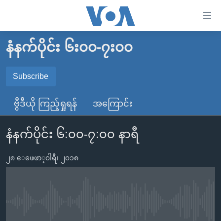
သုံး
ရ
လွယ်ကူ
နံနက်ပိုင်း ၆း၀၀-၇း၀၀
မူလစာမျက်နှာ
စေ
မြန်မာ
Subscribe
သည့်
SUBSCRIBE
ကမ္ဘာ့သတင်းများ
Link
ဗွီဒီယို ကြည့်ရှုရန်
အကြောင်း
ဗွီဒီယို
နိုင်ငံတကာ
များ
Spotify
သတင်းလွတ်လပ်ခွင့်
အမေရိကန်
ပင်မ
နံနက်ပိုင်း ၆:၀၀-၇:၀၀ နာရီ
ရပ်ဝန်းတခု လမ်းတခု အလွန်
တရုတ်
အကြောင်းအရာ
ရယူရန်
သို့
၂၈ ေဖေဖာ္၀ါရီ၊ ၂၀၁၈
အင်္ဂလိပ်စာလေ့လာမယ်
အစ္စရေး-ပါလက်စတိုင်း
ကျော်
အပတ်စဉ်ကဏ္ဍများ
အမေရိကန်သုံးအီဒီယံ
ကြည့်
ရေဒီယိုနှင့်ရုပ်သံ အချက်အလက်များ
မကြေးမုံရဲ့ အင်္ဂလိပ်စာ
ရေဒီယို
ရန်
No media source currently available
ပင်မ
ရေဒီယို/တီဗွီအစီအစဉ်
ရုပ်ရှင်ထဲက အင်္ဂလိပ်စာ
တီဗွီ