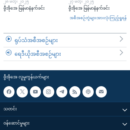
၂၈ မတ္၊ ၂၀၂၅
၂၇ မတ္၊ ၂၀၂၅
ဗွီအိုအေ မြန်မာနံနက်ခင်း
ဗွီအိုအေ မြန်မာနံနက်ခင်း
အစီအစဉ်တွဲများအားလုံးကြည့်ရှုရန်
ရုပ်သံအစီအစဉ်များ
ရေဒီယိုအစီအစဉ်များ
ဗွီအိုအေ လူမှုကွန်ယက်များ
သတင်း
၀န်ဆောင်မှုများ