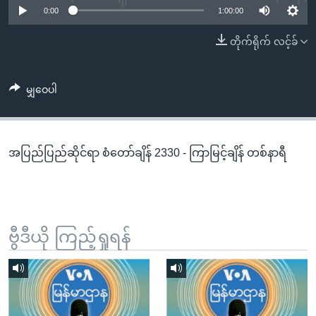
အ
0:00
1:00:00
သုတပဒေသာ အင်္ဂလိပ်စာ
ညွန်း
Learning English
တိုက်ရိုက် လင့်ခ်
စာမျက်နှာ
သို့
ဗွီအိုအေ လူမှုကွန်ယက်များ
ကျော်
မျှဝေပါ
ကြည့်
ရန်
ဘာသာစကားများ
ရှာဖွေ
အပြည်ပြည်ဆိုင်ရာ စံတော်ချိန် 2330 - ကြာမြင့်ချိန် တစ်နာရီ
ရန်
နေရာ
သို့
ကျော်
ရန်
ဗွီဒီယို ကြည့်ရှုရန်