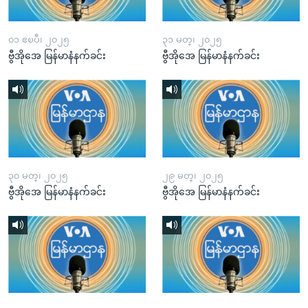
၀၁ ဧၿပီ၊ ၂၀၂၅
၃၁ မတ္၊ ၂၀၂၅
ဗွီအိုအေ မြန်မာနံနက်ခင်း
ဗွီအိုအေ မြန်မာနံနက်ခင်း
၃၀ မတ္၊ ၂၀၂၅
၂၉ မတ္၊ ၂၀၂၅
ဗွီအိုအေ မြန်မာနံနက်ခင်း
ဗွီအိုအေ မြန်မာနံနက်ခင်း