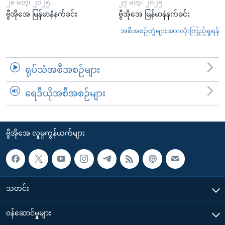
၂၈ မတ္၊ ၂၀၂၅
၂၇ မတ္၊ ၂၀၂၅
ဗွီအိုအေ မြန်မာနံနက်ခင်း
ဗွီအိုအေ မြန်မာနံနက်ခင်း
အစီအစဉ်တွဲများအားလုံးကြည့်ရှုရန်
ရုပ်သံအစီအစဉ်များ
ရေဒီယိုအစီအစဉ်များ
ဗွီအိုအေ လူမှုကွန်ယက်များ
သတင်း
၀န်ဆောင်မှုများ