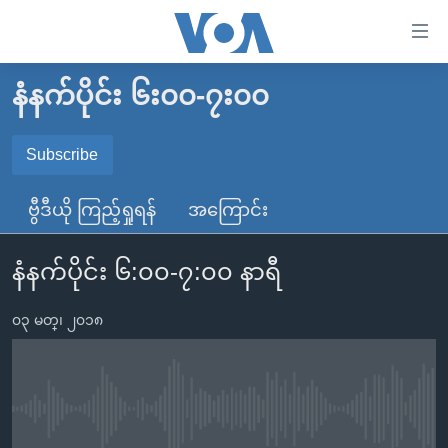
သုံး
ရ
လွယ်ကူ
နံနက်ပိုင်း ၆း၀၀-၇း၀၀
မူလစာမျက်နှာ
စေ
မြန်မာ
Subscribe
သည့်
SUBSCRIBE
ကမ္ဘာ့သတင်းများ
Link
ဗွီဒီယို ကြည့်ရှုရန်
အကြောင်း
ဗွီဒီယို
နိုင်ငံတကာ
များ
Spotify
သတင်းလွတ်လပ်ခွင့်
အမေရိကန်
ပင်မ
နံနက်ပိုင်း ၆:၀၀-၇:၀၀ နာရီ
ရပ်ဝန်းတခု လမ်းတခု အလွန်
တရုတ်
အကြောင်းအရာ
ရယူရန်
သို့
၀၃ မတ္၊ ၂၀၁၈
အင်္ဂလိပ်စာလေ့လာမယ်
အစ္စရေး-ပါလက်စတိုင်း
ကျော်
အပတ်စဉ်ကဏ္ဍများ
အမေရိကန်သုံးအီဒီယံ
ကြည့်
ရေဒီယိုနှင့်ရုပ်သံ အချက်အလက်များ
မကြေးမုံရဲ့ အင်္ဂလိပ်စာ
ရေဒီယို
ရန်
No media source currently available
ပင်မ
ရေဒီယို/တီဗွီအစီအစဉ်
ရုပ်ရှင်ထဲက အင်္ဂလိပ်စာ
တီဗွီ