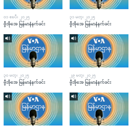
၀၁ ဧၿပီ၊ ၂၀၂၅
၃၁ မတ္၊ ၂၀၂၅
ဗွီအိုအေ မြန်မာနံနက်ခင်း
ဗွီအိုအေ မြန်မာနံနက်ခင်း
၃၀ မတ္၊ ၂၀၂၅
၂၉ မတ္၊ ၂၀၂၅
ဗွီအိုအေ မြန်မာနံနက်ခင်း
ဗွီအိုအေ မြန်မာနံနက်ခင်း