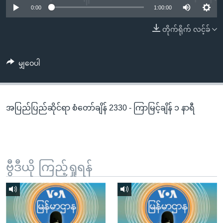
အ
0:00
1:00:00
သုတပဒေသာ အင်္ဂလိပ်စာ
ညွန်း
Learning English
တိုက်ရိုက် လင့်ခ်
စာမျက်နှာ
သို့
ဗွီအိုအေ လူမှုကွန်ယက်များ
ကျော်
မျှဝေပါ
ကြည့်
ရန်
ဘာသာစကားများ
ရှာဖွေ
အပြည်ပြည်ဆိုင်ရာ စံတော်ချိန် 2330 - ကြာမြင့်ချိန် ၁ နာရီ
ရန်
နေရာ
သို့
ကျော်
ရန်
ဗွီဒီယို ကြည့်ရှုရန်