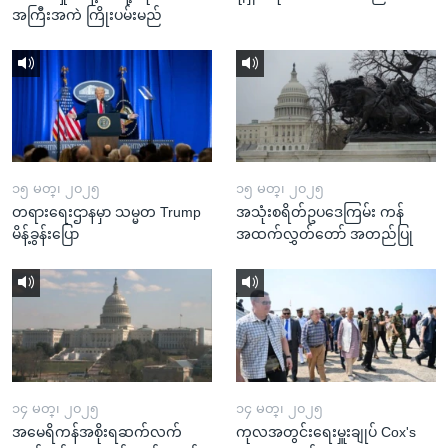
အကြီးအကဲ ကြိုးပမ်းမည်
၁၅ မတ္၊ ၂၀၂၅
၁၅ မတ္၊ ၂၀၂၅
တရားရေးဌာနမှာ သမ္မတ Trump
အသုံးစရိတ်ဥပဒေကြမ်း ကန်
မိန့်ခွန်းပြော
အထက်လွှတ်တော် အတည်ပြု
၁၄ မတ္၊ ၂၀၂၅
၁၄ မတ္၊ ၂၀၂၅
အမေရိကန်အစိုးရဆက်လက်
ကုလအတွင်းရေးမှူးချုပ် Cox's