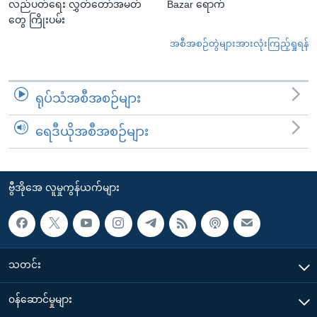
လည်ပတ်ရေး လွှတ်တော်အမတ်
Bazar ရောက်
တွေ ကြိုးပမ်း
အစီအစဉ်တွဲများအားလုံးကြည့်ရှုရန်
ရုပ်သံအစီအစဉ်များ
ရေဒီယိုအစီအစဉ်များ
ဗွီအိုအေ လူမှုကွန်ယက်များ
သတင်း
၀န်ဆောင်မှုများ