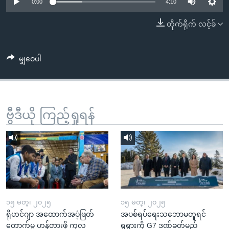
အ
0:00
4:10
သုတပဒေသာ အင်္ဂလိပ်စာ
ညွန်း
Learning English
တိုက်ရိုက် လင့်ခ်
စာမျက်နှာ
သို့
ဗွီအိုအေ လူမှုကွန်ယက်များ
ကျော်
မျှဝေပါ
ကြည့်
ရန်
ဘာသာစကားများ
ရှာဖွေ
ဗွီဒီယို ကြည့်ရှုရန်
ရန်
နေရာ
သို့
ကျော်
ရန်
၁၅ မတ္၊ ၂၀၂၅
၁၅ မတ္၊ ၂၀၂၅
ရိုဟင်ဂျာ အထောက်အပံ့ဖြတ်
အပစ်ရပ်ရေးသဘောမတူရင်
တောက်မှု ဟန့်တားဖို့ ကုလ
ရုရှားကို G7 ဒဏ်ခတ်မည်