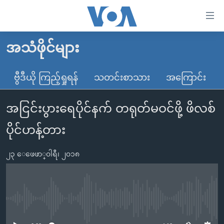
သုံး
ရ
လွယ်ကူ
အသံဖိုင်များ
မူလစာမျက်နှာ
စေ
မြန်မာ
ဗွီဒီယို ကြည့်ရှုရန်
သတင်းစာသား
အကြောင်း
သည့်
ကမ္ဘာ့သတင်းများ
Link
အငြင်းပွားရေပိုင်နက် တရုတ်မဝင်ဖို့ ဖိလစ်
ဗွီဒီယို
နိုင်ငံတကာ
များ
သတင်းလွတ်လပ်ခွင့်
အမေရိကန်
ပိုင်ဟန့်တား
ပင်မ
ရပ်ဝန်းတခု လမ်းတခု အလွန်
တရုတ်
အကြောင်းအရာ
၂၃ ေဖေဖာ္၀ါရီ၊ ၂၀၁၈
သို့
အင်္ဂလိပ်စာလေ့လာမယ်
အစ္စရေး-ပါလက်စတိုင်း
ကျော်
အပတ်စဉ်ကဏ္ဍများ
အမေရိကန်သုံးအီဒီယံ
ကြည့်
ရေဒီယိုနှင့်ရုပ်သံ အချက်အလက်များ
မကြေးမုံရဲ့ အင်္ဂလိပ်စာ
ရေဒီယို
ရန်
No media source currently available
ပင်မ
ရေဒီယို/တီဗွီအစီအစဉ်
ရုပ်ရှင်ထဲက အင်္ဂလိပ်စာ
တီဗွီ