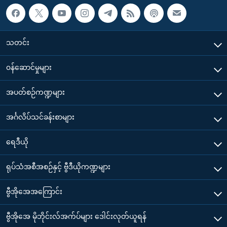
သတင်း
၀န်ဆောင်မှုများ
အပတ်စဉ်ကဏ္ဍများ
အင်္ဂလိပ်သင်ခန်းစာများ
ရေဒီယို
ရုပ်သံအစီအစဉ်နှင့် ဗွီဒီယိုကဏ္ဍများ
ဗွီအိုအေအကြောင်း
ဗွီအိုအေ မိုဘိုင်းလ်အက်ပ်များ ဒေါင်းလုတ်ယူရန်