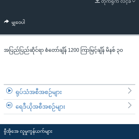
တိုက်ရိုက် လင့်ခ်
အ
သုတပဒေသာ အင်္ဂလိပ်စာ
ညွန်း
Learning English
စာမျက်နှာ
မျှဝေပါ
သို့
ဗွီအိုအေ လူမှုကွန်ယက်များ
ကျော်
ကြည့်
အပြည်ပြည်ဆိုင်ရာ စံတော်ချိန် 1200 ကြာမြင့်ချိန် မိနစ် ၃၀
ရန်
ဘာသာစကားများ
ရှာဖွေ
ရန်
နေရာ
သို့
ရုပ်သံအစီအစဉ်များ
ကျော်
ရန်
ရေဒီယိုအစီအစဉ်များ
ဗွီအိုအေ လူမှုကွန်ယက်များ