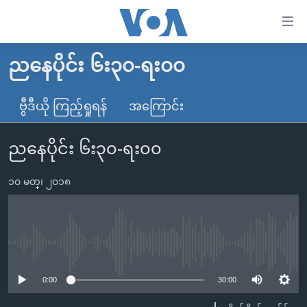
သုံး
ရ
လွယ်ကူ
ညနေပိုင်း ၆း၃၀-ရး၀၀
မူလစာမျက်နှာ
စေ
မြန်မာ
ဗွီဒီယို ကြည့်ရှုရန်
အကြောင်း
သည့်
ကမ္ဘာ့သတင်းများ
Link
ညနေပိုင်း ၆း၃၀-ရး၀၀
ဗွီဒီယို
နိုင်ငံတကာ
များ
သတင်းလွတ်လပ်ခွင့်
အမေရိကန်
ပင်မ
၁၀ မတ္၊ ၂၀၁၈
ရပ်ဝန်းတခု လမ်းတခု အလွန်
တရုတ်
အကြောင်းအရာ
သို့
အင်္ဂလိပ်စာလေ့လာမယ်
အစ္စရေး-ပါလက်စတိုင်း
ကျော်
အပတ်စဉ်ကဏ္ဍများ
အမေရိကန်သုံးအီဒီယံ
No media source currently available
ကြည့်
ရေဒီယိုနှင့်ရုပ်သံ အချက်အလက်များ
မကြေးမုံရဲ့ အင်္ဂလိပ်စာ
ရေဒီယို
ရန်
0:00
30:00
ပင်မ
ရေဒီယို/တီဗွီအစီအစဉ်
ရုပ်ရှင်ထဲက အင်္ဂလိပ်စာ
တီဗွီ