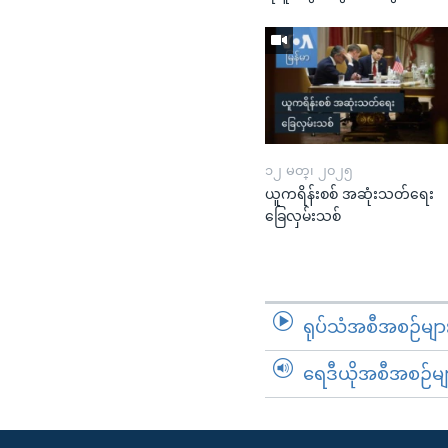
၁၂ မတ္၊ ၂၀၂၅
ယူကရိန်းစစ် အဆုံးသတ်ရေး
ခြေလှမ်းသစ်
ရုပ်သံအစီအစဉ်မျာ
ရေဒီယိုအစီအစဉ်မျ