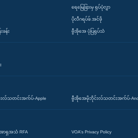
ရေမြေခြားမှ ရုပ်ပုံလွှာ
ပိုလီဂရပ်ဖ်.အင်ဖို
်းခန်း
ဗွီအိုအေ ပုံပြရုပ်သံ
း
ိုင်းလ်သတင်းအက်ပ်-Apple
ဗွီအိုအေမိုဘိုင်းလ်သတင်းအက်ပ်-An
 အာရှအသံ RFA
VOA's Privacy Policy