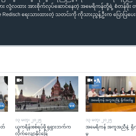
းမား လုံ့လထား အားစိုက်လုပ်ဆောင်နေတဲ့ အမေရိကန်တို့ရဲ့ စံတန်ဖိုး
edisch ရေးသားထားတဲ့ သတင်းကို ကိုသားညွန့်ဦးက ပြောပြပေးမ
၁၃ မတ္၊ ၂၀၂၅
၁၃ မတ္၊ ၂၀၂၅
ုတ်
ယူကရိန်းစစ်ရပ်ဖို့ ရုရှားဘက်က
အမေရိကန် အကူအညီနဲ့ ရို
လိုက်လျောနိုင်ခြေ
မှု