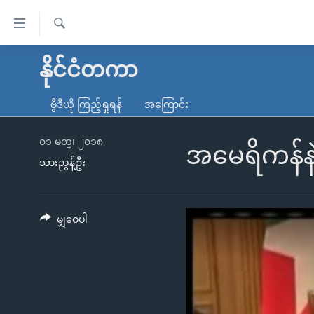
သုံး
ရ
ရှာဖွေ
လွယ်ကူ
မူလစာမျက်နှာ
နိုင်ငံတကာ
ရ
စေ
မြန်မာ
လာ
ဗွီဒီယို ကြည့်ရှုရန်
အကြောင်း
သည့်
ဒ်
ကမ္ဘာ့သတင်းများ
Link
ဗွီဒီယို
နိုင်ငံတကာ
၀၁ မတ္၊ ၂၀၁၈
အမေရိကန်နဲ
များ
သားညွန့်ဦး
သတင်းလွတ်လပ်ခွင့်
အမေရိကန်
ပင်မ
ရပ်ဝန်းတခု လမ်းတခု အလွန်
တရုတ်
အကြောင်းအရာ
အင်္ဂလိပ်စာလေ့လာမယ်
အစ္စရေး-ပါလက်စတိုင်း
မျှဝေပါ
သို့
အပတ်စဉ်ကဏ္ဍများ
အမေရိကန်သုံးအီဒီယံ
ကျော်
ကြည့်
ရေဒီယိုနှင့်ရုပ်သံ အချက်အလက်များ
မကြေးမုံရဲ့ အင်္ဂလိပ်စာ
ရေဒီယို
ရန်
ရေဒီယို/တီဗွီအစီအစဉ်
ရုပ်ရှင်ထဲက အင်္ဂလိပ်စာ
တီဗွီ
ပင်မ