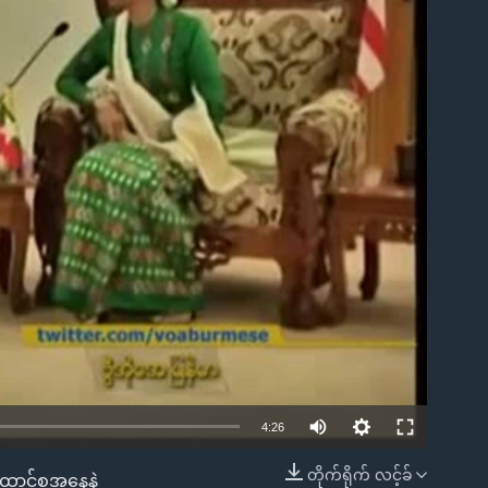
ble
4:26
တိုက်ရိုက် လင့်ခ်
ောင်စုအနေနဲ့