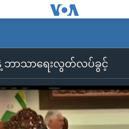
့ ဘာသာရေးလွတ်လပ်ခွင့်