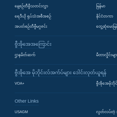
နေ့စဉ်တီဗွီသတင်းလွှာ
မြန်မာ
ရေဒီယို ရုပ်သံအစီအစဉ်
နိုင်ငံတကာ
အပတ်စဉ်တီဗွီမဂ္ဂဇင်း
တွေ့ဆုံမေးမြန
ဗွီအိုအေအကြောင်း
ဌာနမိတ်ဆက်
မီတာလှိုင်းမျာ
ဗွီအိုအေ မိုဘိုင်းလ်အက်ပ်များ ဒေါင်းလုတ်ယူရန်
Learning English
VOA+
ဗွီအိုအေမိုဘ
ဗွီအိုအေ လူမှုကွန်ယက်များ
Other Links
USAGM
လွတ်လပ်တဲ့