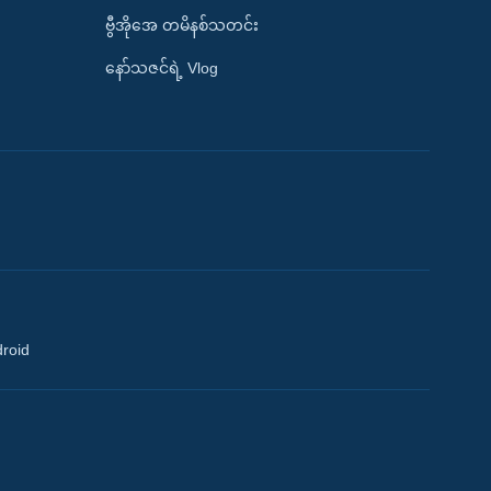
ဗွီအိုအေ တမိနစ်သတင်း
နော်သဇင်ရဲ့ Vlog
droid