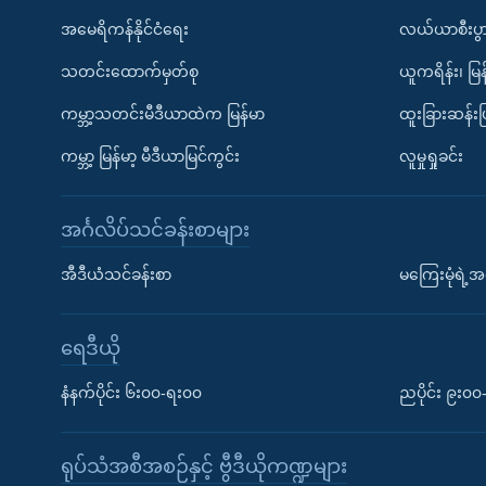
အမေရိကန်နိုင်ငံရေး
လယ်ယာစီးပွ
သတင်းထောက်မှတ်စု
ယူကရိန်း၊ မြန
ကမ္ဘာ့သတင်းမီဒီယာထဲက မြန်မာ
ထူးခြားဆန်း
ကမ္ဘာ့ မြန်မာ့ မီဒီယာမြင်ကွင်း
လူမှုရှုခင်း
အင်္ဂလိပ်သင်ခန်းစာများ
အီဒီယံသင်ခန်းစာ
မကြေးမုံရဲ့အင
ရေဒီယို
နံနက်ပိုင်း ၆း၀၀-ရး၀၀
ညပိုင်း ၉း၀
ရုပ်သံအစီအစဉ်နှင့် ဗွီဒီယိုကဏ္ဍများ