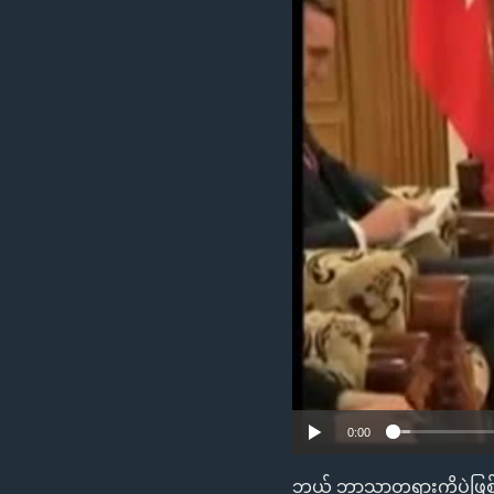
သုတပဒေသာ အင်္ဂလိပ်စာ
အ
ညွန်း
စာမျက်နှာ
သို့
ကျော်
ကြည့်
ရန်
ရှာဖွေ
ရန်
နေရာ
သို့
ကျော်
ရန်
0:00
ဘယ် ဘာသာတရားကိုပဲဖြစ်ဖ