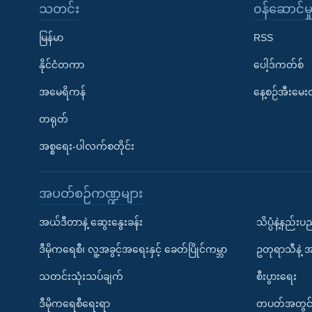
သတင်း
၀န်ဆောင်မှ
မြန်မာ
RSS
နိုင်ငံတကာ
ပေါ့ဒ်ကတ်စ်
အမေရိကန်
နေ့စဉ်အီးမေ
တရုတ်
အစ္စရေး-ပါလက်စတိုင်း
အပတ်စဉ်ကဏ္ဍများ
အယ်ဒီတာနဲ့ ဆွေးနွေးခန်း
သိပ္ပံနဲ့နည်း
ဒီမိုကရေစီ၊ လူ့အခွင့်အရေးနှင့် ခေတ်ပြိုင်ကမ္ဘာ
ဥတုရာသီနဲ့ 
သတင်းသုံးသပ်ချက်
စီးပွားရေး
ဒီမိုကရေစီရေးရာ
တပတ်အတွင်