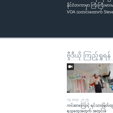
နိုင်ငံတကာမှာ ကြီးကြီးမာ
VOA သတင်းထောက် Steve R
ဗွီဒီယို ကြည့်ရှုရန်
၁၄ မတ္၊ ၂၀၂၅
ကင်ဆာကြောင့် ရင်သားဖြတ်ထ
ရသူတွေအတွက် အတွင်းခံ