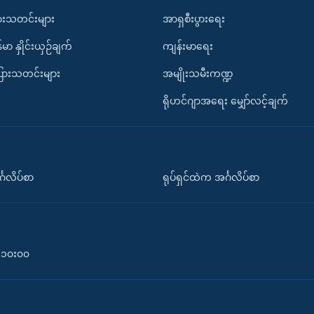
ားသတင်းများ
အာရှစီးပွားရေး
်မာ နှိုင်းယှဉ်ချက်
ကျန်းမာရေး
ပြားသတင်းများ
အမျိုးသမီးကဏ္ဍ
ရိုဟင်ဂျာအရေး မျှော်လင့်ချက်
်္ဂလိပ်စာ
ရုပ်ရှင်ထဲက အင်္ဂလိပ်စာ
၀-၁၀း၀၀