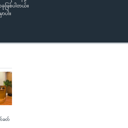
EMBED
 တခုဖြစ်ပါတယ်။
ှာပါ။
က်ခတ်