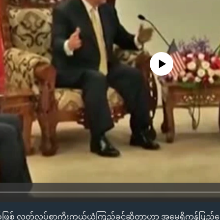
No media source currently availa
ြစ် လွတ်လပ်စွာကိုးကွယ်ယုံကြည်ခွင့်ဆိုတာဟာ အမေရိကန်ပြည်ထ