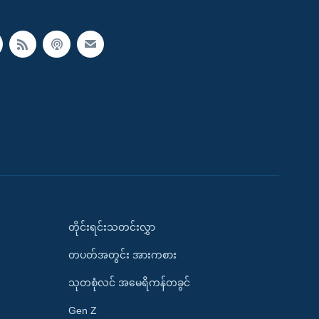
တိုင်းရင်းသတင်းလွှာ
တပတ်အတွင်း အားကစား
သုတစုံလင် အမေရိကန်တခွင်
Gen Z