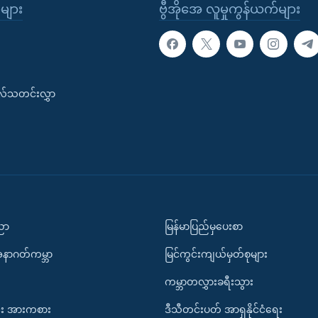
ုများ
ဗွီအိုအေ လူမှုကွန်ယက်များ
းလ်သတင်းလွှာ
ပညာ
မြန်မာပြည်မှပေးစာ
အနာဂတ်ကမ္ဘာ
မြင်ကွင်းကျယ်မှတ်စုများ
ကမ္ဘာတလွှားခရီးသွား
း အားကစား
ဒီသီတင်းပတ် အာရှနိုင်ငံရေး