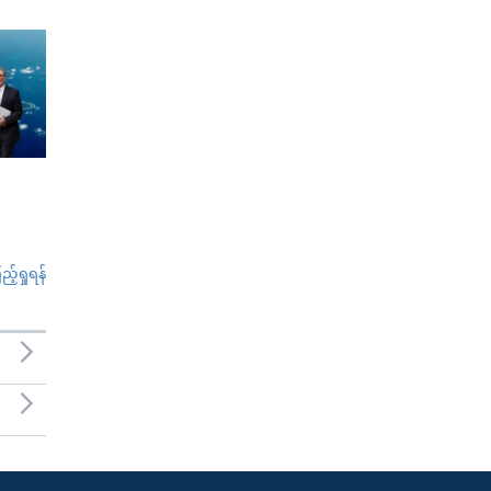
်ရှုရန်