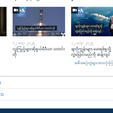
၁၂ မတ္၊ ၂၀၂၅
၁၂ မတ္၊ ၂၀၂၅
လူကြည့်များဆိုရှယ်မီဒီယာ သတင်း
ချာဂိုကျွန်းများ မောရစ်ရှသို့
တို
လွှဲပြောင်းမည်ကို ဆန့်ကျင်
အစီအစဉ်တွဲများအားလုံးကြည့
း
ား