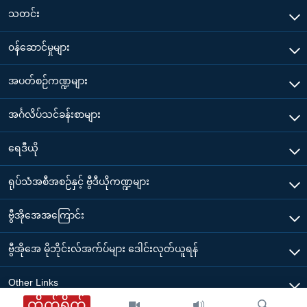
သတင်း
၀န်ဆောင်မှုများ
အပတ်စဉ်ကဏ္ဍများ
အင်္ဂလိပ်သင်ခန်းစာများ
ရေဒီယို
ရုပ်သံအစီအစဉ်နှင့် ဗွီဒီယိုကဏ္ဍများ
ဗွီအိုအေအကြောင်း
ဗွီအိုအေ မိုဘိုင်းလ်အက်ပ်များ ဒေါင်းလုတ်ယူရန်
Other Links
တိုက်ရိုက်