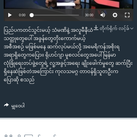
အ
သုတပဒေသာ အင်္ဂလိပ်စာ
ညွန်း
Learning English
0:00
30:00
စာမျက်နှာ
သို့
ဗွီအိုအေ လူမှုကွန်ယက်များ
တိုက်ရိုက် လင့်ခ်
ပြည်ပကတင်သွင်းမယ့် သံမဏိနဲ့ အလူမီနီယံ
ကျော်
သတ္တုတွေပေါ် အခွန်တွေတိုးကောက်မယ့်
ကြည့်
အစီအစဉ် မဖြစ်မနေ ဆက်လုပ်မယ်လို့ အမေရိကန်အစိုးရ
ရန်
အရာရှိတွေကပြော၊၊ ရိုဟင်ဂျာ မူစလင်တွေအပေါ် မြန်မာ
ဘာသာစကားများ
ရှာဖွေ
လုံခြုံရေးတပ်ဖွဲ့တွေရဲ့ လူ့အခွင့်အရေး ချိုးဖေါက်မှုတွေ ဆက်ပြီး
ရန်
ရှိနေဆဲဖြစ်တဲအကြောင်း ကုလသမဂ္ဂ တာဝန်ရှိသူတဦးက
နေရာ
ပြောဆို စသည်
သို့
ကျော်
ရန်
မျှဝေပါ