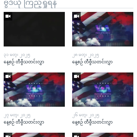
ဗွီဒီယို ကြည့်ရှုရန်
၃၁ မတ္၊ ၂၀၂၅
၂၈ မတ္၊ ၂၀၂၅
နေ့စဉ် တီဗွီသတင်းလွှာ
နေ့စဉ် တီဗွီသတင်းလွှာ
၂၇ မတ္၊ ၂၀၂၅
၂၆ မတ္၊ ၂၀၂၅
နေ့စဉ် တီဗွီသတင်းလွှာ
နေ့စဉ် တီဗွီသတင်းလွှာ