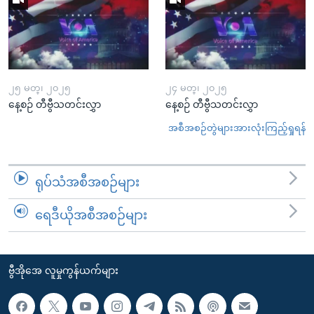
၂၅ မတ္၊ ၂၀၂၅
၂၄ မတ္၊ ၂၀၂၅
နေ့စဉ် တီဗွီသတင်းလွှာ
နေ့စဉ် တီဗွီသတင်းလွှာ
အစီအစဉ်တွဲများအားလုံးကြည့်ရှုရန်
ရုပ်သံအစီအစဉ်များ
ရေဒီယိုအစီအစဉ်များ
ဗွီအိုအေ လူမှုကွန်ယက်များ