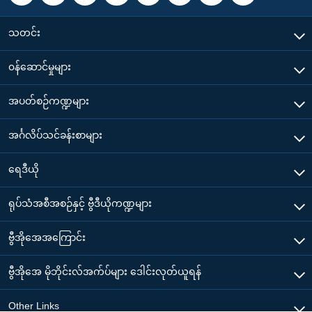
သတင်း
၀န်ဆောင်မှုများ
အပတ်စဉ်ကဏ္ဍများ
အင်္ဂလိပ်သင်ခန်းစာများ
ရေဒီယို
ရုပ်သံအစီအစဉ်နှင့် ဗွီဒီယိုကဏ္ဍများ
ဗွီအိုအေအကြောင်း
ဗွီအိုအေ မိုဘိုင်းလ်အက်ပ်များ ဒေါင်းလုတ်ယူရန်
Other Links