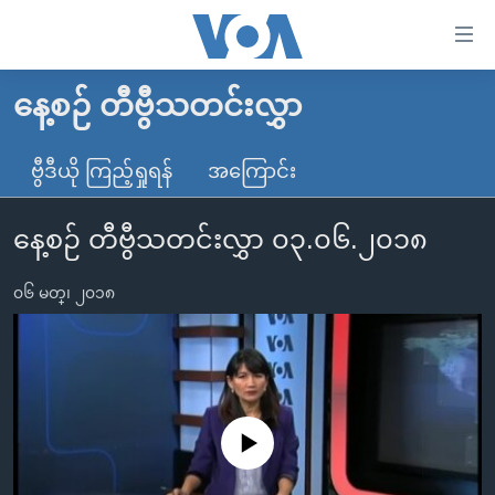
သုံး
ရ
လွယ်ကူ
နေ့စဉ် တီဗွီသတင်းလွှာ
မူလစာမျက်နှာ
စေ
မြန်မာ
ဗွီဒီယို ကြည့်ရှုရန်
အကြောင်း
သည့်
ကမ္ဘာ့သတင်းများ
Link
နေ့စဉ် တီဗွီသတင်းလွှာ ၀၃.၀၆.၂၀၁၈
ဗွီဒီယို
နိုင်ငံတကာ
များ
သတင်းလွတ်လပ်ခွင့်
အမေရိကန်
ပင်မ
၀၆ မတ္၊ ၂၀၁၈
ရပ်ဝန်းတခု လမ်းတခု အလွန်
တရုတ်
အကြောင်းအရာ
သို့
အင်္ဂလိပ်စာလေ့လာမယ်
အစ္စရေး-ပါလက်စတိုင်း
ကျော်
အပတ်စဉ်ကဏ္ဍများ
အမေရိကန်သုံးအီဒီယံ
ကြည့်
ရေဒီယိုနှင့်ရုပ်သံ အချက်အလက်များ
မကြေးမုံရဲ့ အင်္ဂလိပ်စာ
ရေဒီယို
ရန်
No media source currently available
ပင်မ
ရေဒီယို/တီဗွီအစီအစဉ်
ရုပ်ရှင်ထဲက အင်္ဂလိပ်စာ
တီဗွီ